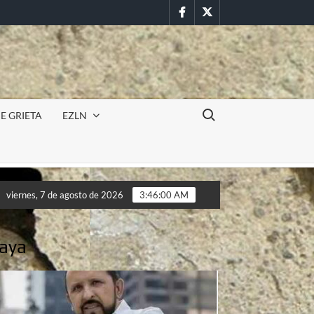
Facebook
Twitter
Buscar:
E GRIETA
EZLN
Incursión militar en la UAEM (Morelos) durante paro estud
viernes, 7 de agosto de 2026
3:46:02 AM
Incursión militar en la UAEM (Morelos) durante paro estud
maya