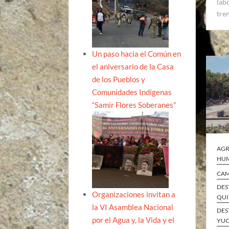
lab
tre
Un paso hacia el Común en
el aniversario de la Casa
de los Pueblos y
Comunidades Indígenas
“Samir Flores Soberanes”
AGR
HUM
CA
DES
Organizaciones invitan a
QUI
la VI Asamblea Nacional
DES
por el Agua y, la Vida y el
YUC