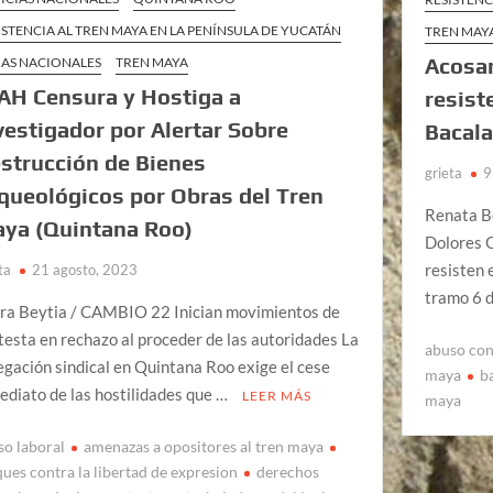
ISTENCIA AL TREN MAYA EN LA PENÍNSULA DE YUCATÁN
TREN MAY
Acosan
AS NACIONALES
TREN MAYA
AH Censura y Hostiga a
resist
vestigador por Alertar Sobre
Bacala
strucción de Bienes
grieta
9
queológicos por Obras del Tren
Renata Be
ya (Quintana Roo)
Dolores O
resisten 
ta
21 agosto, 2023
tramo 6 
ra Beytia / CAMBIO 22 Inician movimientos de
testa en rechazo al proceder de las autoridades La
abuso con
egación sindical en Quintana Roo exige el cese
maya
b
ediato de las hostilidades que …
LEER MÁS
maya
so laboral
amenazas a opositores al tren maya
ques contra la libertad de expresion
derechos