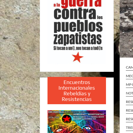
CA
MEG
Encuentros
MP 
Internacionales
Rebeldías y
NOT
Resistencias
RES
RES
RES
TRE