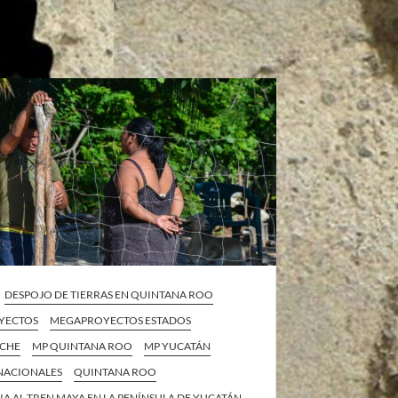
DESPOJO DE TIERRAS EN QUINTANA ROO
YECTOS
MEGAPROYECTOS ESTADOS
ECHE
MP QUINTANA ROO
MP YUCATÁN
 NACIONALES
QUINTANA ROO
IA AL TREN MAYA EN LA PENÍNSULA DE YUCATÁN