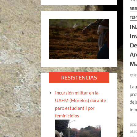
RES
TEM
IN
In
De
Ar
Ma
grie
RESISTENCIAS
Lau
Incursión militar en la
pro
UAEM (Morelos) durante
del
paro estudiantil por
inm
feminicidios
aco
ata