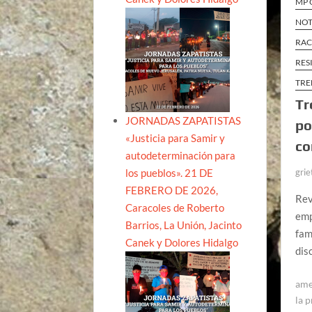
MP 
NOT
RAC
RES
TRE
Tr
JORNADAS ZAPATISTAS
po
«Justicia para Samir y
co
autodeterminación para
los pueblos». 21 DE
grie
FEBRERO DE 2026,
Rev
Caracoles de Roberto
emp
Barrios, La Unión, Jacinto
fam
Canek y Dolores Hidalgo
dis
ame
la 