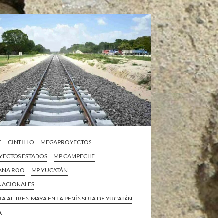
E
CINTILLO
MEGAPROYECTOS
ECTOS ESTADOS
MP CAMPECHE
ANA ROO
MP YUCATÁN
 NACIONALES
IA AL TREN MAYA EN LA PENÍNSULA DE YUCATÁN
A