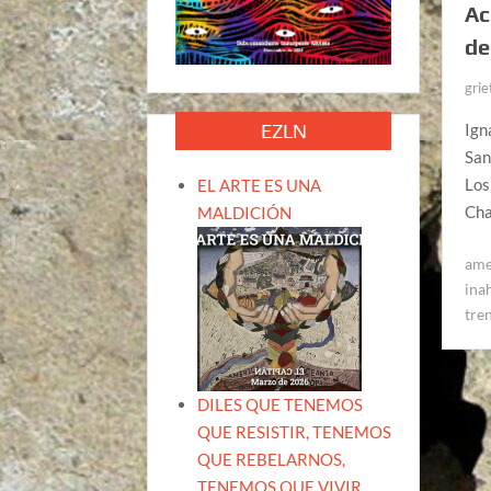
Ac
de
grie
EZLN
Ign
San
Los
EL ARTE ES UNA
Cha
MALDICIÓN
ame
ina
tre
DILES QUE TENEMOS
QUE RESISTIR, TENEMOS
QUE REBELARNOS,
TENEMOS QUE VIVIR.