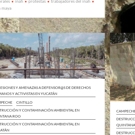
orales
inah
protestas
trabajadores del inah
n maya
ESIONES Y AMENAZAS A DEFENSOR@S DE DERECHOS
ANOS Y ACTIVISTAS EN YUCATÁN
MPECHE
CINTILLO
TRUCCIÓN Y CONTAMINACIÓN AMBIENTAL EN
CAMPECH
NTANA ROO
DESTRUCC
TRUCCIÓN Y CONTAMINACIÓN AMBIENTAL EN
QUINTAN
ATÁN
DESTRUCC