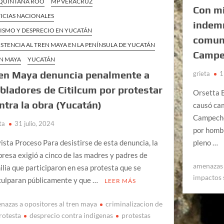
QUINTANA ROO
MP VERACRUZ
Con mi
ICIAS NACIONALES
indemn
ISMO Y DESPRECIO EN YUCATÁN
comun
ISTENCIA AL TREN MAYA EN LA PENÍNSULA DE YUCATÁN
Campe
N MAYA
YUCATÁN
en Maya denuncia penalmente a
grieta
1
bladores de Citilcum por protestar
Orsetta B
ntra la obra (Yucatán)
causó ca
Campeche
ta
31 julio, 2024
por homb
pleno …
ista Proceso Para desistirse de esta denuncia, la
resa exigió a cinco de las madres y padres de
amenazas 
ilia que participaron en esa protesta que se
impactos 
culparan públicamente y que …
LEER MÁS
nazas a opositores al tren maya
criminalizacion de
protesta
desprecio contra indigenas
protestas