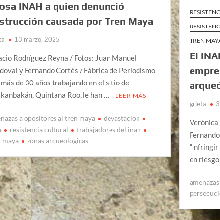
osa INAH a quien denunció
RESISTENC
strucción causada por Tren Maya
RESISTENC
ta
13 marzo, 2025
TREN MAY
El INA
acio Rodríguez Reyna / Fotos: Juan Manuel
empre
doval y Fernando Cortés / Fábrica de Periodismo
 más de 30 años trabajando en el sitio de
arqueó
kanbakán, Quintana Roo, le han …
LEER MÁS
grieta
3
nazas a opositores al tren maya
devastacion
Verónica 
h
resistencia cultural
trabajadores del inah
Fernando
n maya
zonas arqueologicas
“infringi
en riesgo
amenazas 
persecuc