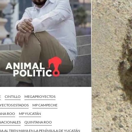
E
CINTILLO
MEGAPROYECTOS
ECTOS ESTADOS
MP CAMPECHE
ANA ROO
MP YUCATÁN
 NACIONALES
QUINTANA ROO
IA AL TREN MAYA EN LA PENÍNSULA DE YUCATÁN