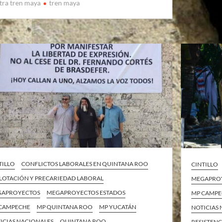
tra tren maya
tren maya
TILLO
CONFLICTOS LABORALES EN QUINTANA ROO
CINTILLO
LOTACIÓN Y PRECARIEDAD LABORAL
MEGAPRO
GAPROYECTOS
MEGAPROYECTOS ESTADOS
MP CAMP
CAMPECHE
MP QUINTANA ROO
MP YUCATÁN
NOTICIAS
ICIAS NACIONALES
QUINTANA ROO
RESISTENC