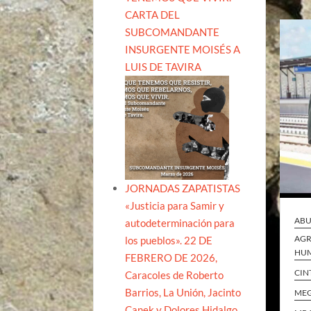
CARTA DEL
SUBCOMANDANTE
INSURGENTE MOISÉS A
LUIS DE TAVIRA
JORNADAS ZAPATISTAS
«Justicia para Samir y
ABU
autodeterminación para
AGR
los pueblos». 22 DE
HUM
FEBRERO DE 2026,
CIN
Caracoles de Roberto
Barrios, La Unión, Jacinto
MEG
Canek y Dolores Hidalgo