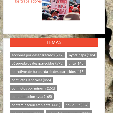
los trabajadores
TEMAS
acciones por desaparecidos
(217)
ayotzinapa
(145)
búsqueda de desaparecidos
(593)
cnte
(148)
colectivos de búsqueda de desaparecidos
(413)
conflictos laborales
(465)
conflictos por mineria
(151)
contaminacion agua
(165)
contaminacion ambiental
(445)
covid-19
(532)