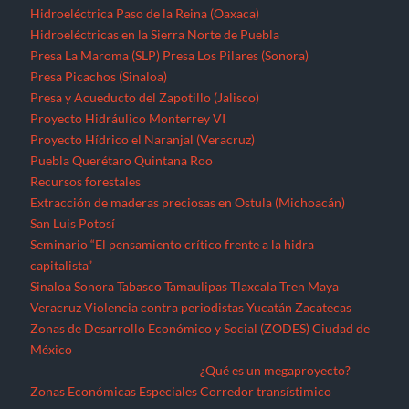
Hidroeléctrica Paso de la Reina (Oaxaca)
Hidroeléctricas en la Sierra Norte de Puebla
Presa La Maroma (SLP)
Presa Los Pilares (Sonora)
Presa Picachos (Sinaloa)
Presa y Acueducto del Zapotillo (Jalisco)
Proyecto Hidráulico Monterrey VI
Proyecto Hídrico el Naranjal (Veracruz)
Puebla
Querétaro
Quintana Roo
Recursos forestales
Extracción de maderas preciosas en Ostula (Michoacán)
San Luis Potosí
Seminario “El pensamiento crítico frente a la hidra
capitalista”
Sinaloa
Sonora
Tabasco
Tamaulipas
Tlaxcala
Tren Maya
Veracruz
Violencia contra periodistas
Yucatán
Zacatecas
Zonas de Desarrollo Económico y Social (ZODES) Ciudad de
México
¿Qué es un megaproyecto?
Zonas Económicas Especiales
Corredor transístimico