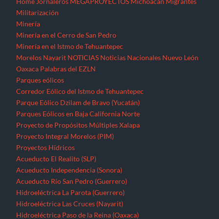
Home
Jornaleros
MEGAPROYECTOS
Michoacán
Migrantes
Militarización
Minería
Minería en el Cerro de San Pedro
Minería en el Istmo de Tehuantepec
Morelos
Nayarit
NOTICIAS
Noticias Nacionales
Nuevo León
Oaxaca
Palabras del EZLN
Parques eólicos
Corredor Eólico del Istmo de Tehuantepec
Parque Eólico Dzilam de Bravo (Yucatán)
Parques Eólicos en Baja California Norte
Proyecto de Propósitos Múltiples Xalapa
Proyecto Integral Morelos (PIM)
Proyectos Hídricos
Acueducto El Realito (SLP)
Acueducto Independencia (Sonora)
Acueducto Río San Pedro (Guerrero)
Hidroeléctrica La Parota (Guerrero)
Hidroeléctrica Las Cruces (Nayarit)
Hidroeléctrica Paso de la Reina (Oaxaca)