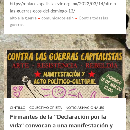
https://enlacezapatista.ezln.org.mx/2022/03/14/alto-a-
las-guerras-ecos-del-domingo-13/
alto a la guerra
comunicados ezln
Contra todas las
guerras
CINTILLO
COLECTIVO GRIETA
NOTICIAS NACIONALES
Firmantes de la “Declaración por la
vida” convocan a una manifestación y