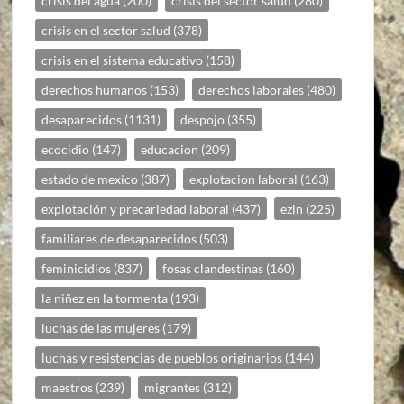
crisis del agua
(200)
crisis del sector salud
(280)
crisis en el sector salud
(378)
crisis en el sistema educativo
(158)
derechos humanos
(153)
derechos laborales
(480)
desaparecidos
(1131)
despojo
(355)
ecocidio
(147)
educacion
(209)
estado de mexico
(387)
explotacion laboral
(163)
explotación y precariedad laboral
(437)
ezln
(225)
familiares de desaparecidos
(503)
feminicidios
(837)
fosas clandestinas
(160)
la niñez en la tormenta
(193)
luchas de las mujeres
(179)
luchas y resistencias de pueblos originarios
(144)
maestros
(239)
migrantes
(312)