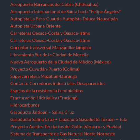
Aeropuerto Barrancas del Cobre (Chihuahua)
Aeropuerto Internacional de Santa Lucía “Felipe Ángeles”
Autopista La Pera-Cuautla
Autopista Toluca-Naucalpán
Autopista Urbana Oriente
Carreteras Oaxaca-Costa y Oaxaca-Istmo
Carreteras Oaxaca-Costa y Oaxaca-Istmo
Corredor transversal Manzanillo-Tampico
Libramiento Sur de la Ciudad de Morelia
Nuevo Aeropuerto de la Ciudad de México (México)
Proyecto Cuyutlán-Puerto (Colima)
Supercarretera Mazatlán-Durango
Contacto
Corredores industriales
Desaparecidos
Espejos de la resistencia
Feminicidios
Fracturación Hidráulica (Fracking)
Hidrocarburos
Gasoducto Jaltipan – Salina Cruz
Gasoducto Salina Cruz – Tapachula
Gasoducto Tuxpan – Tula
Proyecto Aceites Terciarios del Golfo (Veracruz y Puebla)
Sistema de Transporte de Gas Natural Norte-Noroeste