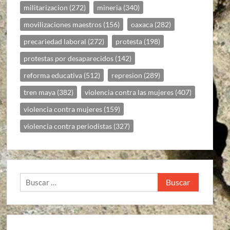
militarizacion
(272)
mineria
(340)
movilizaciones maestros
(156)
oaxaca
(282)
precariedad laboral
(272)
protesta
(198)
protestas por desaparecidos
(142)
reforma educativa
(512)
represion
(289)
tren maya
(382)
violencia contra las mujeres
(407)
violencia contra mujeres
(159)
violencia contra periodistas
(327)
Buscar: