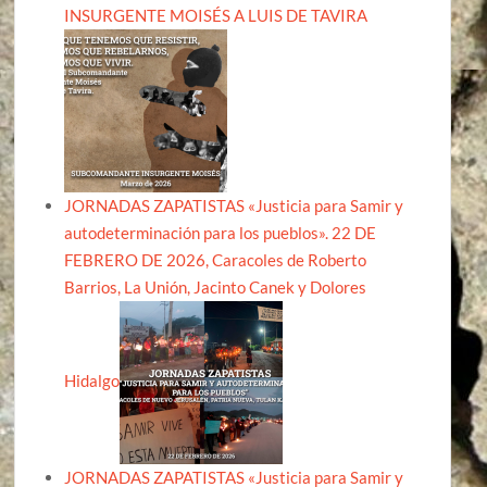
INSURGENTE MOISÉS A LUIS DE TAVIRA
JORNADAS ZAPATISTAS «Justicia para Samir y
autodeterminación para los pueblos». 22 DE
FEBRERO DE 2026, Caracoles de Roberto
Barrios, La Unión, Jacinto Canek y Dolores
Hidalgo
JORNADAS ZAPATISTAS «Justicia para Samir y