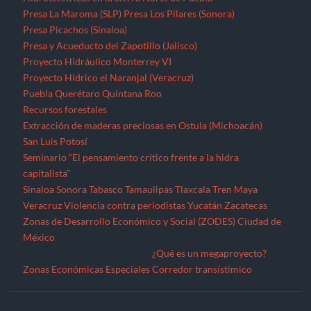
Sinaloa
Sonora
Tabasco
Tamaulipas
Tlaxcala
Tren Maya
Veracruz
Violencia contra periodistas
Yucatán
Zacatecas
Zonas de Desarrollo Económico y Social (ZODES) Ciudad de
México
¿Qué es un megaproyecto?
Zonas Económicas Especiales
Corredor transístimico
Funciona gracias a WordPress
|
Tema: TimesNews
|
por
Theme
Freesia
.