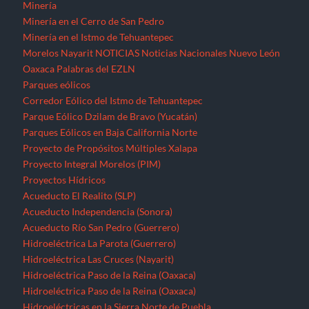
Proyectos Hídricos
Acueducto El Realito (SLP)
Acueducto Independencia (Sonora)
Acueducto Río San Pedro (Guerrero)
Hidroeléctrica La Parota (Guerrero)
Hidroeléctrica Las Cruces (Nayarit)
Hidroeléctrica Paso de la Reina (Oaxaca)
Hidroeléctrica Paso de la Reina (Oaxaca)
Hidroeléctricas en la Sierra Norte de Puebla
Presa La Maroma (SLP)
Presa Los Pilares (Sonora)
Presa Picachos (Sinaloa)
Presa y Acueducto del Zapotillo (Jalisco)
Proyecto Hidráulico Monterrey VI
Proyecto Hídrico el Naranjal (Veracruz)
Puebla
Querétaro
Quintana Roo
Recursos forestales
Extracción de maderas preciosas en Ostula (Michoacán)
San Luis Potosí
Seminario “El pensamiento crítico frente a la hidra
capitalista”