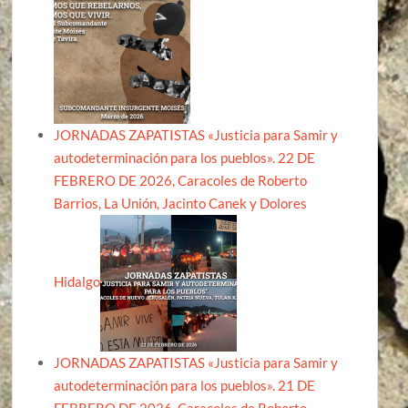
JORNADAS ZAPATISTAS «Justicia para Samir y
autodeterminación para los pueblos». 22 DE
FEBRERO DE 2026, Caracoles de Roberto
Barrios, La Unión, Jacinto Canek y Dolores
Hidalgo
JORNADAS ZAPATISTAS «Justicia para Samir y
autodeterminación para los pueblos». 21 DE
FEBRERO DE 2026, Caracoles de Roberto