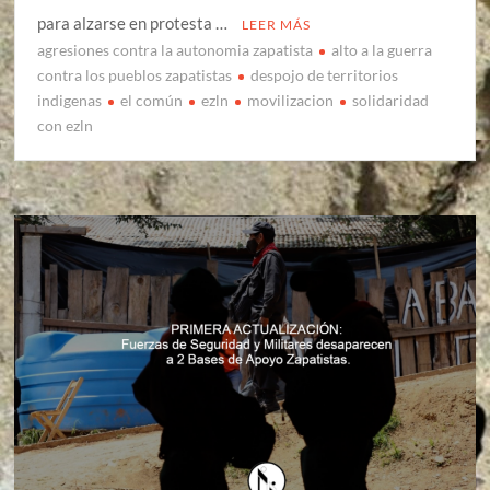
para alzarse en protesta …
LEER MÁS
agresiones contra la autonomia zapatista
alto a la guerra
contra los pueblos zapatistas
despojo de territorios
indigenas
el común
ezln
movilizacion
solidaridad
con ezln