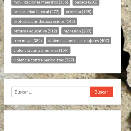
movilizaciones maestros
(156)
oaxaca
(282)
precariedad laboral
(272)
protesta
(198)
protestas por desaparecidos
(142)
reforma educativa
(512)
represion
(289)
tren maya
(382)
violencia contra las mujeres
(407)
violencia contra mujeres
(159)
violencia contra periodistas
(327)
Buscar: