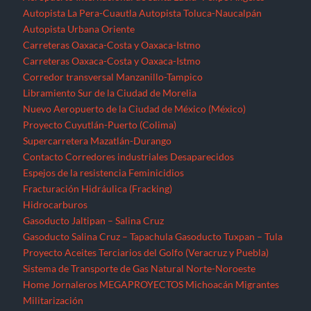
Fracturación Hidráulica (Fracking)
Hidrocarburos
Gasoducto Jaltipan – Salina Cruz
Gasoducto Salina Cruz – Tapachula
Gasoducto Tuxpan – Tula
Proyecto Aceites Terciarios del Golfo (Veracruz y Puebla)
Sistema de Transporte de Gas Natural Norte-Noroeste
Home
Jornaleros
MEGAPROYECTOS
Michoacán
Migrantes
Militarización
Minería
Minería en el Cerro de San Pedro
Minería en el Istmo de Tehuantepec
Morelos
Nayarit
NOTICIAS
Noticias Nacionales
Nuevo León
Oaxaca
Palabras del EZLN
Parques eólicos
Corredor Eólico del Istmo de Tehuantepec
Parque Eólico Dzilam de Bravo (Yucatán)
Parques Eólicos en Baja California Norte
Proyecto de Propósitos Múltiples Xalapa
Proyecto Integral Morelos (PIM)