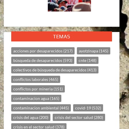
TEMAS
acciones por desaparecidos
(217)
ayotzinapa
(145)
búsqueda de desaparecidos
(593)
cnte
(148)
colectivos de búsqueda de desaparecidos
(413)
conflictos laborales
(465)
conflictos por mineria
(151)
contaminacion agua
(165)
contaminacion ambiental
(445)
covid-19
(532)
crisis del agua
(200)
crisis del sector salud
(280)
crisis en el sector salud
(378)