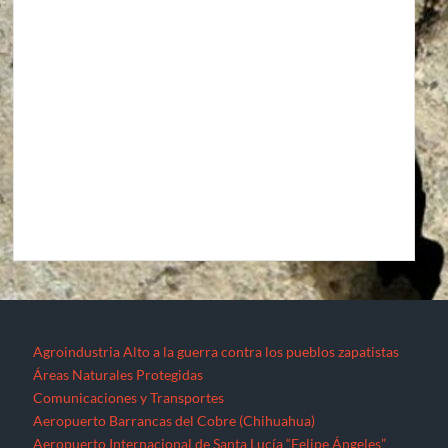
Agroindustria
Alto a la guerra contra los pueblos zapatistas
Áreas Naturales Protegidas
Comunicaciones y Transportes
Aeropuerto Barrancas del Cobre (Chihuahua)
Aeropuerto Internacional de Santa Lucía “Felipe Ángeles”
Autopista La Pera-Cuautla
Autopista Toluca-Naucalpán
Autopista Urbana Oriente
Carreteras Oaxaca-Costa y Oaxaca-Istmo
Carreteras Oaxaca-Costa y Oaxaca-Istmo
Corredor transversal Manzanillo-Tampico
Libramiento Sur de la Ciudad de Morelia
Nuevo Aeropuerto de la Ciudad de México (México)
Proyecto Cuyutlán-Puerto (Colima)
Supercarretera Mazatlán-Durango
Contacto
Corredores industriales
Desaparecidos
Espejos de la resistencia
Feminicidios