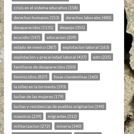
crisis en el sistema educativo
(158)
derechos humanos
(153)
derechos laborales
(480)
desaparecidos
(1131)
despojo
(355)
ecocidio
(147)
educacion
(209)
estado de mexico
(387)
explotacion laboral
(163)
explotación y precariedad laboral
(437)
ezln
(225)
familiares de desaparecidos
(503)
feminicidios
(837)
fosas clandestinas
(160)
la niñez en la tormenta
(193)
luchas de las mujeres
(179)
luchas y resistencias de pueblos originarios
(144)
maestros
(239)
migrantes
(312)
militarizacion
(272)
mineria
(340)