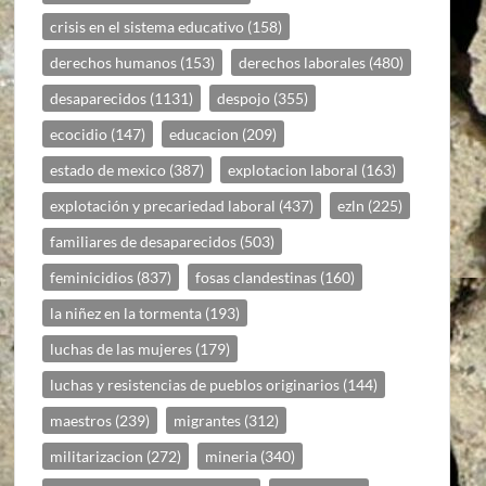
crisis en el sistema educativo
(158)
derechos humanos
(153)
derechos laborales
(480)
desaparecidos
(1131)
despojo
(355)
ecocidio
(147)
educacion
(209)
estado de mexico
(387)
explotacion laboral
(163)
explotación y precariedad laboral
(437)
ezln
(225)
familiares de desaparecidos
(503)
feminicidios
(837)
fosas clandestinas
(160)
la niñez en la tormenta
(193)
luchas de las mujeres
(179)
luchas y resistencias de pueblos originarios
(144)
maestros
(239)
migrantes
(312)
militarizacion
(272)
mineria
(340)