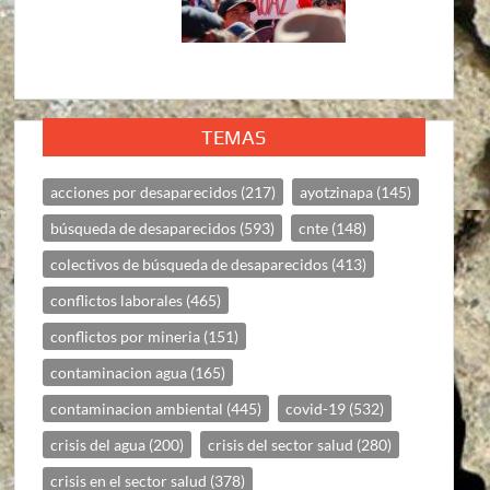
TEMAS
acciones por desaparecidos
(217)
ayotzinapa
(145)
búsqueda de desaparecidos
(593)
cnte
(148)
colectivos de búsqueda de desaparecidos
(413)
conflictos laborales
(465)
conflictos por mineria
(151)
contaminacion agua
(165)
contaminacion ambiental
(445)
covid-19
(532)
crisis del agua
(200)
crisis del sector salud
(280)
crisis en el sector salud
(378)