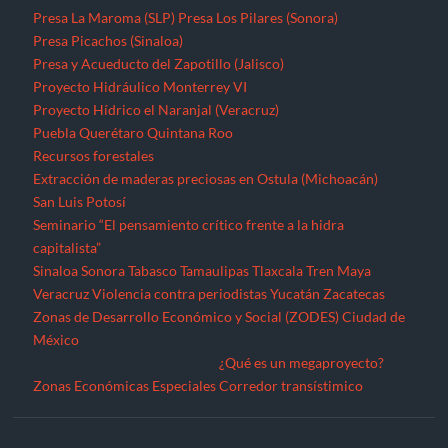
Presa La Maroma (SLP)
Presa Los Pilares (Sonora)
Presa Picachos (Sinaloa)
Presa y Acueducto del Zapotillo (Jalisco)
Proyecto Hidráulico Monterrey VI
Proyecto Hídrico el Naranjal (Veracruz)
Puebla
Querétaro
Quintana Roo
Recursos forestales
Extracción de maderas preciosas en Ostula (Michoacán)
San Luis Potosí
Seminario “El pensamiento crítico frente a la hidra
capitalista”
Sinaloa
Sonora
Tabasco
Tamaulipas
Tlaxcala
Tren Maya
Veracruz
Violencia contra periodistas
Yucatán
Zacatecas
Zonas de Desarrollo Económico y Social (ZODES) Ciudad de
México
¿Qué es un megaproyecto?
Zonas Económicas Especiales
Corredor transístimico