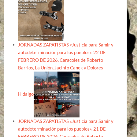
JORNADAS ZAPATISTAS «Justicia para Samir y
autodeterminación para los pueblos». 22 DE
FEBRERO DE 2026, Caracoles de Roberto
Barrios, La Unión, Jacinto Canek y Dolores
Hidalgo
JORNADAS ZAPATISTAS «Justicia para Samir y
autodeterminación para los pueblos». 21 DE
FEBRERO DE 2026, Caracoles de Roberto