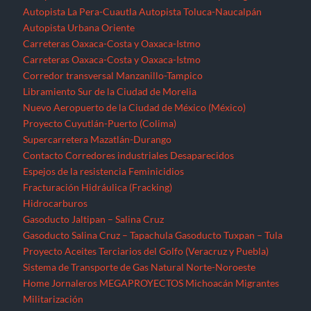
Autopista La Pera-Cuautla
Autopista Toluca-Naucalpán
Autopista Urbana Oriente
Carreteras Oaxaca-Costa y Oaxaca-Istmo
Carreteras Oaxaca-Costa y Oaxaca-Istmo
Corredor transversal Manzanillo-Tampico
Libramiento Sur de la Ciudad de Morelia
Nuevo Aeropuerto de la Ciudad de México (México)
Proyecto Cuyutlán-Puerto (Colima)
Supercarretera Mazatlán-Durango
Contacto
Corredores industriales
Desaparecidos
Espejos de la resistencia
Feminicidios
Fracturación Hidráulica (Fracking)
Hidrocarburos
Gasoducto Jaltipan – Salina Cruz
Gasoducto Salina Cruz – Tapachula
Gasoducto Tuxpan – Tula
Proyecto Aceites Terciarios del Golfo (Veracruz y Puebla)
Sistema de Transporte de Gas Natural Norte-Noroeste
Home
Jornaleros
MEGAPROYECTOS
Michoacán
Migrantes
Militarización