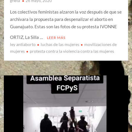
grieta
26 mayo, 2020
Los colectivos feministas alzaron la voz después de que se
archivara la propuesta para despenalizar el aborto en
Guanajuato. Estas son las fotos de su protesta IVONNE
ORTIZ, La Silla …
LEER MÁS
ley antiaborto
luchas de las mujeres
movilizaciones de
mujeres
protesta contra la violencia contra las mujeres