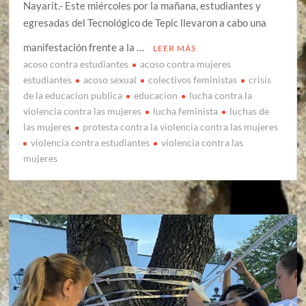
Nayarit.- Este miércoles por la mañana, estudiantes y
egresadas del Tecnológico de Tepic llevaron a cabo una
manifestación frente a la …
LEER MÁS
acoso contra estudiantes
acoso contra mujeres
estudiantes
acoso sexual
colectivos feministas
crisis
de la educacion publica
educacion
lucha contra la
violencia contra las mujeres
lucha feminista
luchas de
las mujeres
protesta contra la violencia contra las mujeres
violencia contra estudiantes
violencia contra las
mujeres