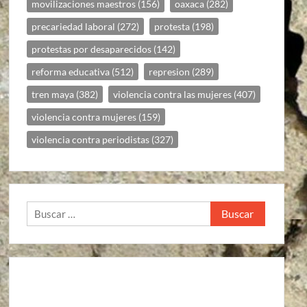
movilizaciones maestros
(156)
oaxaca
(282)
precariedad laboral
(272)
protesta
(198)
protestas por desaparecidos
(142)
reforma educativa
(512)
represion
(289)
tren maya
(382)
violencia contra las mujeres
(407)
violencia contra mujeres
(159)
violencia contra periodistas
(327)
Buscar: