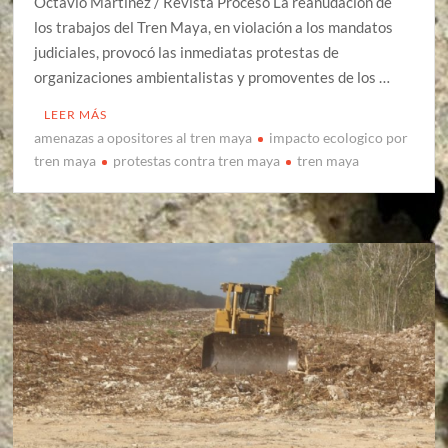
Octavio Martínez / Revista Proceso La reanudación de
los trabajos del Tren Maya, en violación a los mandatos
judiciales, provocó las inmediatas protestas de
organizaciones ambientalistas y promoventes de los …
LEER MÁS
amenazas a opositores al tren maya
impacto ecologico por
tren maya
protestas contra tren maya
tren maya