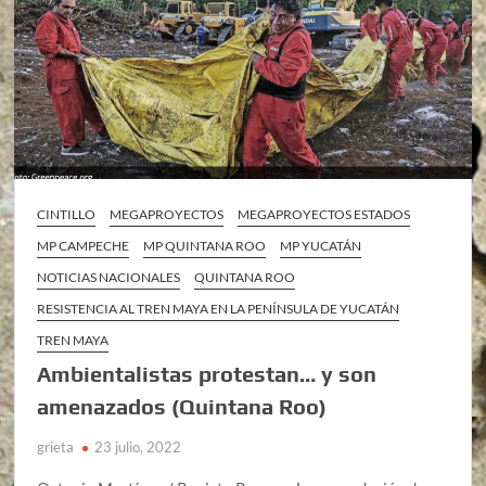
CINTILLO
MEGAPROYECTOS
MEGAPROYECTOS ESTADOS
MP CAMPECHE
MP QUINTANA ROO
MP YUCATÁN
NOTICIAS NACIONALES
QUINTANA ROO
RESISTENCIA AL TREN MAYA EN LA PENÍNSULA DE YUCATÁN
TREN MAYA
Ambientalistas protestan… y son
amenazados (Quintana Roo)
grieta
23 julio, 2022