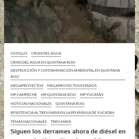
CINTILLO
CRISIS DEL AGUA
CRISIS DEL AGUA EN QUINTANA ROO
DESTRUCCIÓN Y CONTAMINACIÓN AMBIENTAL EN QUINTANA
ROO
MEGAPROYECTOS
MEGAPROYECTOS ESTADOS
MP CAMPECHE
MP QUINTANA ROO
MP YUCATÁN
NOTICIAS NACIONALES
QUINTANA ROO
RESISTENCIA AL TREN MAYA EN LA PENÍNSULA DE YUCATÁN
TEMAS NACIONALES
TREN MAYA
Siguen los derrames ahora de diésel en