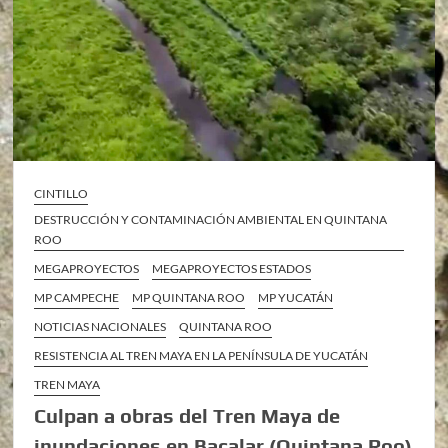
CINTILLO
DESTRUCCIÓN Y CONTAMINACIÓN AMBIENTAL EN QUINTANA
ROO
MEGAPROYECTOS
MEGAPROYECTOS ESTADOS
MP CAMPECHE
MP QUINTANA ROO
MP YUCATÁN
NOTICIAS NACIONALES
QUINTANA ROO
RESISTENCIA AL TREN MAYA EN LA PENÍNSULA DE YUCATÁN
TREN MAYA
Culpan a obras del Tren Maya de
inundaciones en Bacalar (Quintana Roo)