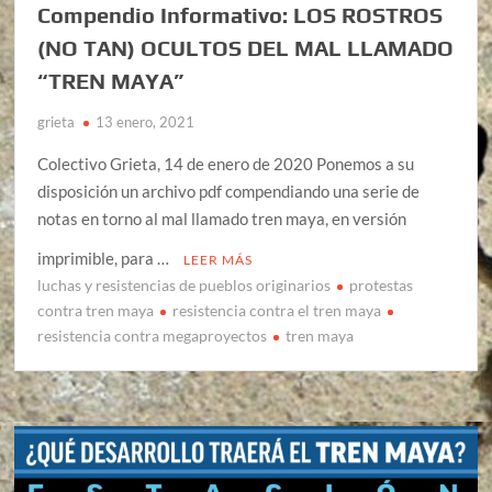
Compendio Informativo: LOS ROSTROS
(NO TAN) OCULTOS DEL MAL LLAMADO
“TREN MAYA”
grieta
13 enero, 2021
Colectivo Grieta, 14 de enero de 2020 Ponemos a su
disposición un archivo pdf compendiando una serie de
notas en torno al mal llamado tren maya, en versión
imprimible, para …
LEER MÁS
luchas y resistencias de pueblos originarios
protestas
contra tren maya
resistencia contra el tren maya
resistencia contra megaproyectos
tren maya