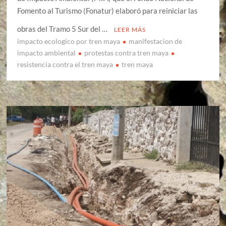
Fomento al Turismo (Fonatur) elaboró para reiniciar las
obras del Tramo 5 Sur del …
LEER MÁS
impacto ecologico por tren maya
manifestacion de
impacto ambiental
protestas contra tren maya
resistencia contra el tren maya
tren maya