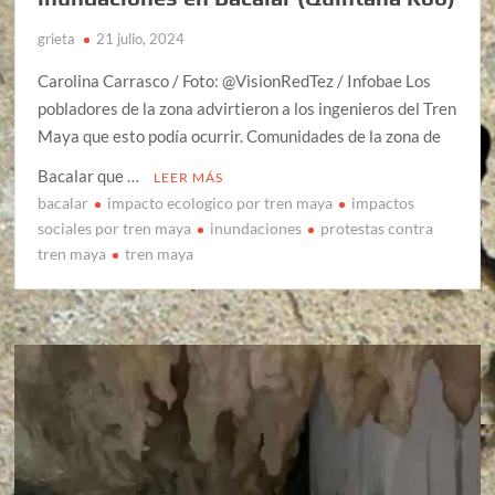
grieta
21 julio, 2024
Carolina Carrasco / Foto: @VisionRedTez / Infobae Los
pobladores de la zona advirtieron a los ingenieros del Tren
Maya que esto podía ocurrir. Comunidades de la zona de
Bacalar que …
LEER MÁS
bacalar
impacto ecologico por tren maya
impactos
sociales por tren maya
inundaciones
protestas contra
tren maya
tren maya