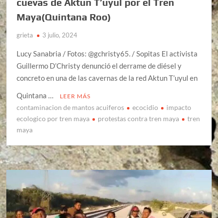
cuevas de Aktun T’uyul por el Tren
Maya(Quintana Roo)
grieta
3 julio, 2024
Lucy Sanabria / Fotos: @gchristy65. / Sopitas El activista
Guillermo D’Christy denunció el derrame de diésel y
concreto en una de las cavernas de la red Aktun T’uyul en
Quintana …
LEER MÁS
contaminacion de mantos acuiferos
ecocidio
impacto
ecologico por tren maya
protestas contra tren maya
tren
maya