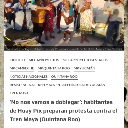
CINTILLO
MEGAPROYECTOS
MEGAPROYECTOS ESTADOS
MP CAMPECHE
MP QUINTANA ROO
MP YUCATÁN
NOTICIAS NACIONALES
QUINTANA ROO
RESISTENCIA AL TREN MAYA EN LA PENÍNSULA DE YUCATÁN
TREN MAYA
‘No nos vamos a doblegar’: habitantes
de Huay Pix preparan protesta contra el
Tren Maya (Quintana Roo)