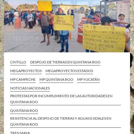
CINTILLO
DESPOJO DE TIERRAS EN QUINTANA ROO
MEGAPROYECTOS
MEGAPROYECTOS ESTADOS
MP CAMPECHE
MP QUINTANA ROO
MP YUCATÁN
NOTICIAS NACIONALES
PROTESTAS POR INCUMPLIMIENTO DE LAS AUTORIDADES EN
QUINTANA ROO
QUINTANA ROO
RESISTENCIA AL DESPOJO DE TIERRAS Y AGUAS EJIDALES EN
QUINTANA ROO
TREN MAYA