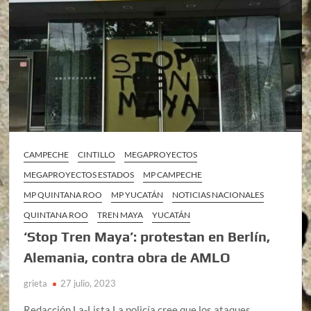
CAMPECHE
CINTILLO
MEGAPROYECTOS
MEGAPROYECTOS ESTADOS
MP CAMPECHE
MP QUINTANA ROO
MP YUCATÁN
NOTICIAS NACIONALES
QUINTANA ROO
TREN MAYA
YUCATÁN
‘Stop Tren Maya’: protestan en Berlín,
Alemania, contra obra de AMLO
grieta
27 julio, 2023
Redacción La-Lista La policía cree que los ataques