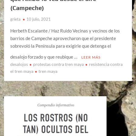
(Campeche)
grieta
10 julio, 2021
Herbeth Escalante / Haz Ruido Vecinas y vecinos de los
barrios de Campeche aprovecharon que el presidente
sobrevoló la Península para exigirle que detenga el
desalojo forzado y que reubique …
LEER MÁS
desalojos
protestas contra tren maya
resistencia contra
el tren maya
tren maya