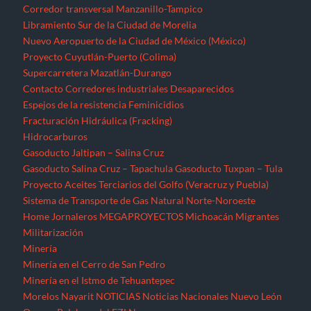
Corredor transversal Manzanillo-Tampico
Libramiento Sur de la Ciudad de Morelia
Nuevo Aeropuerto de la Ciudad de México (México)
Proyecto Cuyutlán-Puerto (Colima)
Supercarretera Mazatlán-Durango
Contacto
Corredores industriales
Desaparecidos
Espejos de la resistencia
Feminicidios
Fracturación Hidráulica (Fracking)
Hidrocarburos
Gasoducto Jaltipan – Salina Cruz
Gasoducto Salina Cruz – Tapachula
Gasoducto Tuxpan – Tula
Proyecto Aceites Terciarios del Golfo (Veracruz y Puebla)
Sistema de Transporte de Gas Natural Norte-Noroeste
Home
Jornaleros
MEGAPROYECTOS
Michoacán
Migrantes
Militarización
Minería
Minería en el Cerro de San Pedro
Minería en el Istmo de Tehuantepec
Morelos
Nayarit
NOTICIAS
Noticias Nacionales
Nuevo León