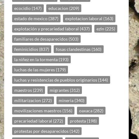
ecocidio
(147)
educacion
(209)
estado de mexico
(387)
explotacion laboral
(163)
explotación y precariedad laboral
(437)
ezln
(225)
familiares de desaparecidos
(503)
feminicidios
(837)
fosas clandestinas
(160)
la niñez en la tormenta
(193)
luchas de las mujeres
(179)
luchas y resistencias de pueblos originarios
(144)
maestros
(239)
migrantes
(312)
militarizacion
(272)
mineria
(340)
movilizaciones maestros
(156)
oaxaca
(282)
precariedad laboral
(272)
protesta
(198)
protestas por desaparecidos
(142)