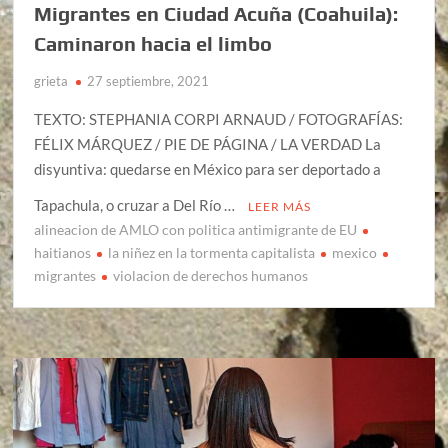
Migrantes en Ciudad Acuña (Coahuila):
Caminaron hacia el limbo
grieta
27 septiembre, 2021
TEXTO: STEPHANIA CORPI ARNAUD / FOTOGRAFÍAS:
FÉLIX MÁRQUEZ / PIE DE PÁGINA / LA VERDAD La
disyuntiva: quedarse en México para ser deportado a
Tapachula, o cruzar a Del Río …
LEER MÁS
alineacion de AMLO con politica antimigrante de EU
haitianos
la niñez en la tormenta capitalista
mexico
migrantes
violacion de derechos humanos