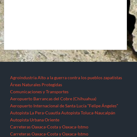
Agroindustria
Alto a la guerra contra los pueblos zapatistas
Áreas Naturales Protegidas
Comunicaciones y Transportes
Aeropuerto Barrancas del Cobre (Chihuahua)
Aeropuerto Internacional de Santa Lucía “Felipe Ángeles”
Autopista La Pera-Cuautla
Autopista Toluca-Naucalpán
Autopista Urbana Oriente
Carreteras Oaxaca-Costa y Oaxaca-Istmo
Carreteras Oaxaca-Costa y Oaxaca-Istmo