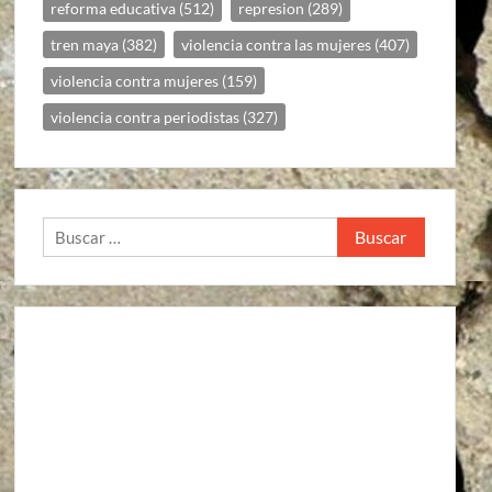
reforma educativa
(512)
represion
(289)
tren maya
(382)
violencia contra las mujeres
(407)
violencia contra mujeres
(159)
violencia contra periodistas
(327)
Buscar: