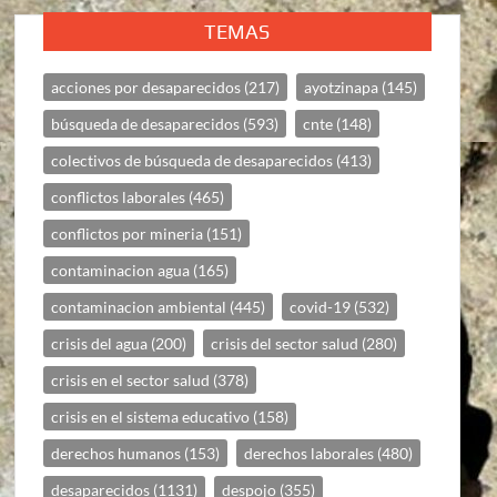
TEMAS
acciones por desaparecidos
(217)
ayotzinapa
(145)
búsqueda de desaparecidos
(593)
cnte
(148)
colectivos de búsqueda de desaparecidos
(413)
conflictos laborales
(465)
conflictos por mineria
(151)
contaminacion agua
(165)
contaminacion ambiental
(445)
covid-19
(532)
crisis del agua
(200)
crisis del sector salud
(280)
crisis en el sector salud
(378)
crisis en el sistema educativo
(158)
derechos humanos
(153)
derechos laborales
(480)
desaparecidos
(1131)
despojo
(355)