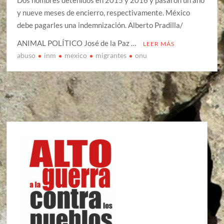
Dos hombres detenidos en 2015 y 2016 y pasaron un año
y nueve meses de encierro, respectivamente. México
debe pagarles una indemnización. Alberto Pradilla/
ANIMAL POLÍTICO José de la Paz …
LEER MÁS
abuso
inm
mexico
migrantes
onu