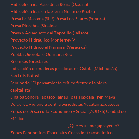
Seminario “El pensamiento crítico frente a la hidra
capitalista”
Sinaloa
Sonora
Tabasco
Tamaulipas
Tlaxcala
Tren Maya
Veracruz
Violencia contra periodistas
Yucatán
Zacatecas
Zonas de Desarrollo Económico y Social (ZODES) Ciudad de
México
¿Qué es un megaproyecto?
Zonas Económicas Especiales
Corredor transístimico
Funciona gracias a WordPress
|
Tema: TimesNews
|
por
Theme
Freesia
.