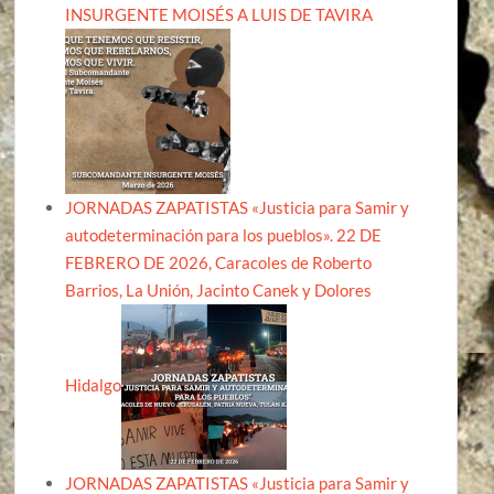
INSURGENTE MOISÉS A LUIS DE TAVIRA
JORNADAS ZAPATISTAS «Justicia para Samir y
autodeterminación para los pueblos». 22 DE
FEBRERO DE 2026, Caracoles de Roberto
Barrios, La Unión, Jacinto Canek y Dolores
Hidalgo
JORNADAS ZAPATISTAS «Justicia para Samir y