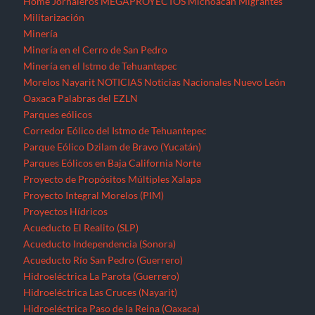
Proyecto Integral Morelos (PIM)
Proyectos Hídricos
Acueducto El Realito (SLP)
Acueducto Independencia (Sonora)
Acueducto Río San Pedro (Guerrero)
Hidroeléctrica La Parota (Guerrero)
Hidroeléctrica Las Cruces (Nayarit)
Hidroeléctrica Paso de la Reina (Oaxaca)
Hidroeléctrica Paso de la Reina (Oaxaca)
Hidroeléctricas en la Sierra Norte de Puebla
Presa La Maroma (SLP)
Presa Los Pilares (Sonora)
Presa Picachos (Sinaloa)
Presa y Acueducto del Zapotillo (Jalisco)
Proyecto Hidráulico Monterrey VI
Proyecto Hídrico el Naranjal (Veracruz)
Puebla
Querétaro
Quintana Roo
Recursos forestales
Extracción de maderas preciosas en Ostula (Michoacán)
San Luis Potosí