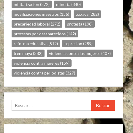
militarizacion
(272)
mineria
(340)
movilizaciones maestros
(156)
oaxaca
(282)
precariedad laboral
(272)
protesta
(198)
protestas por desaparecidos
(142)
reforma educativa
(512)
represion
(289)
tren maya
(382)
violencia contra las mujeres
(407)
violencia contra mujeres
(159)
violencia contra periodistas
(327)
Buscar: