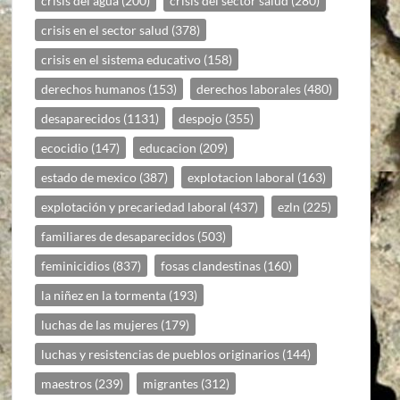
crisis del agua
(200)
crisis del sector salud
(280)
crisis en el sector salud
(378)
crisis en el sistema educativo
(158)
derechos humanos
(153)
derechos laborales
(480)
desaparecidos
(1131)
despojo
(355)
ecocidio
(147)
educacion
(209)
estado de mexico
(387)
explotacion laboral
(163)
explotación y precariedad laboral
(437)
ezln
(225)
familiares de desaparecidos
(503)
feminicidios
(837)
fosas clandestinas
(160)
la niñez en la tormenta
(193)
luchas de las mujeres
(179)
luchas y resistencias de pueblos originarios
(144)
maestros
(239)
migrantes
(312)