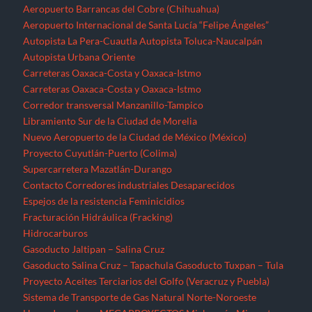
Contacto
Corredores industriales
Desaparecidos
Espejos de la resistencia
Feminicidios
Fracturación Hidráulica (Fracking)
Hidrocarburos
Gasoducto Jaltipan – Salina Cruz
Gasoducto Salina Cruz – Tapachula
Gasoducto Tuxpan – Tula
Proyecto Aceites Terciarios del Golfo (Veracruz y Puebla)
Sistema de Transporte de Gas Natural Norte-Noroeste
Home
Jornaleros
MEGAPROYECTOS
Michoacán
Migrantes
Militarización
Minería
Minería en el Cerro de San Pedro
Minería en el Istmo de Tehuantepec
Morelos
Nayarit
NOTICIAS
Noticias Nacionales
Nuevo León
Oaxaca
Palabras del EZLN
Parques eólicos
Corredor Eólico del Istmo de Tehuantepec
Parque Eólico Dzilam de Bravo (Yucatán)
Parques Eólicos en Baja California Norte
Proyecto de Propósitos Múltiples Xalapa