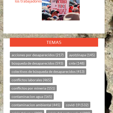
los trabajadores
TEMAS
acciones por desaparecidos
(217)
ayotzinapa
(145)
búsqueda de desaparecidos
(593)
cnte
(148)
colectivos de búsqueda de desaparecidos
(413)
conflictos laborales
(465)
conflictos por mineria
(151)
contaminacion agua
(165)
contaminacion ambiental
(445)
covid-19
(532)