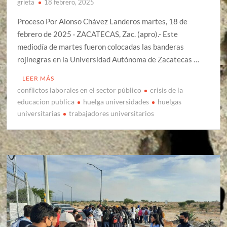
grieta
18 febrero, 2025
Proceso Por Alonso Chávez Landeros martes, 18 de
febrero de 2025 · ZACATECAS, Zac. (apro).- Este
mediodía de martes fueron colocadas las banderas
rojinegras en la Universidad Autónoma de Zacatecas …
LEER MÁS
conflictos laborales en el sector público
crisis de la
educacion publica
huelga universidades
huelgas
universitarias
trabajadores universitarios