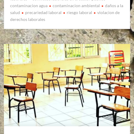
contaminacion agua
contaminacion ambiental
daños a la
salud
precariedad laboral
riesgo laboral
violacion de
derechos laborales