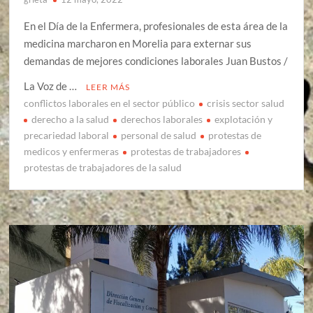
En el Día de la Enfermera, profesionales de esta área de la
medicina marcharon en Morelia para externar sus
demandas de mejores condiciones laborales Juan Bustos /
La Voz de …
LEER MÁS
conflictos laborales en el sector público
crisis sector salud
derecho a la salud
derechos laborales
explotación y
precariedad laboral
personal de salud
protestas de
medicos y enfermeras
protestas de trabajadores
protestas de trabajadores de la salud