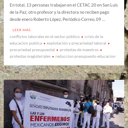
En total, 13 personas trabajan en el CETAC 20 en San Luis
de la Paz; otro profesor y la directora no reciben pago
desde enero Roberto López, Periódico Correo, 09 …
LEER MÁS
conflictos laborales en el sector público
crisis de la
educacion publica
explotación y precariedad laboral
precariedad presupuestal
protestas de maestros
protestas magisteriales
reduccion presupuesto educacion