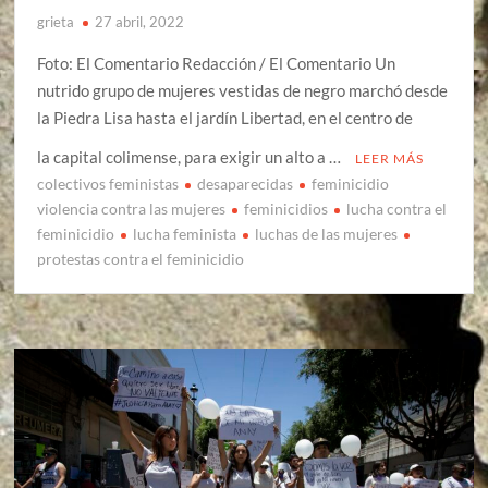
grieta
27 abril, 2022
Foto: El Comentario Redacción / El Comentario Un
nutrido grupo de mujeres vestidas de negro marchó desde
la Piedra Lisa hasta el jardín Libertad, en el centro de
la capital colimense, para exigir un alto a …
LEER MÁS
colectivos feministas
desaparecidas
feminicidio
violencia contra las mujeres
feminicidios
lucha contra el
feminicidio
lucha feminista
luchas de las mujeres
protestas contra el feminicidio