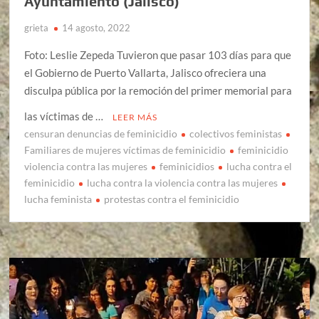
Ayuntamiento (Jalisco)
grieta
14 agosto, 2022
Foto: Leslie Zepeda Tuvieron que pasar 103 días para que
el Gobierno de Puerto Vallarta, Jalisco ofreciera una
disculpa pública por la remoción del primer memorial para
las víctimas de …
LEER MÁS
censuran denuncias de feminicidio
colectivos feministas
Familiares de mujeres víctimas de feminicidio
feminicidio
violencia contra las mujeres
feminicidios
lucha contra el
feminicidio
lucha contra la violencia contra las mujeres
lucha feminista
protestas contra el feminicidio