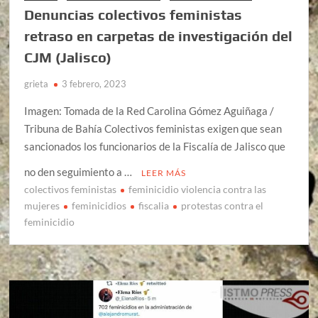
Denuncias colectivos feministas
retraso en carpetas de investigación del
CJM (Jalisco)
grieta
3 febrero, 2023
Imagen: Tomada de la Red Carolina Gómez Aguiñaga /
Tribuna de Bahía Colectivos feministas exigen que sean
sancionados los funcionarios de la Fiscalía de Jalisco que
no den seguimiento a …
LEER MÁS
colectivos feministas
feminicidio violencia contra las
mujeres
feminicidios
fiscalia
protestas contra el
feminicidio