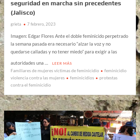
seguridad en marcha sin precedentes
(Jalisco)
grieta
7 febrero, 2023
Imagen: Edgar Flores Ante el doble feminicido perpetrado
la semana pasada era necesario “alzar la voz y no
quedarse calladas y no tener miedo” para exigir a las
autoridades una …
LEER MÁS
Familiares de mujeres víctimas de feminicidio
feminicidio
violencia contra las mujeres
feminicidios
protestas
contra el feminicidio