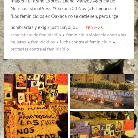
Imagen: El Itsmo Express Diana Manzo / Agencia de
Noticias IstmoPress #Oaxaca 03 Nov (#Istmopress) –
“Los feminicidios en Oaxaca no se detienen, pero urge
nombrarlas y exigir justicia”, dijo …
LEER MÁS
estadisticas de feminicidio
feminicidio violencia contra las
mujeres
feminicidios
lucha contra el feminicidio
protestas contra el feminicidio