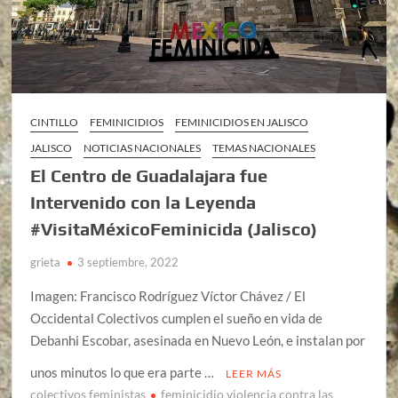
CINTILLO
FEMINICIDIOS
FEMINICIDIOS EN JALISCO
JALISCO
NOTICIAS NACIONALES
TEMAS NACIONALES
El Centro de Guadalajara fue
Intervenido con la Leyenda
#VisitaMéxicoFeminicida (Jalisco)
grieta
3 septiembre, 2022
Imagen: Francisco Rodríguez Víctor Chávez / El
Occidental Colectivos cumplen el sueño en vida de
Debanhi Escobar, asesinada en Nuevo León, e instalan por
unos minutos lo que era parte …
LEER MÁS
colectivos feministas
feminicidio violencia contra las