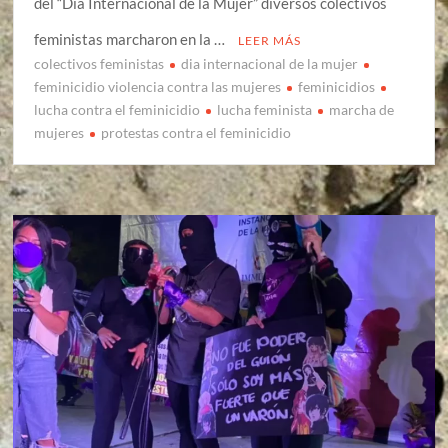
del “Día Internacional de la Mujer” diversos colectivos
feministas marcharon en la …
LEER MÁS
colectivos feministas
dia internacional de la mujer
feminicidio violencia contra las mujeres
feminicidios
lucha contra el feminicidio
lucha feminista
marcha de
mujeres
protestas contra el feminicidio