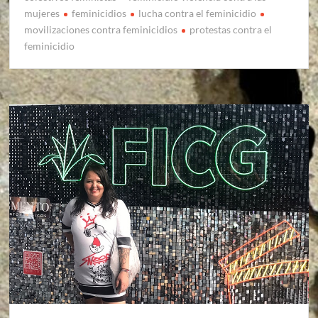
mujeres
feminicidios
lucha contra el feminicidio
movilizaciones contra feminicidios
protestas contra el
feminicidio