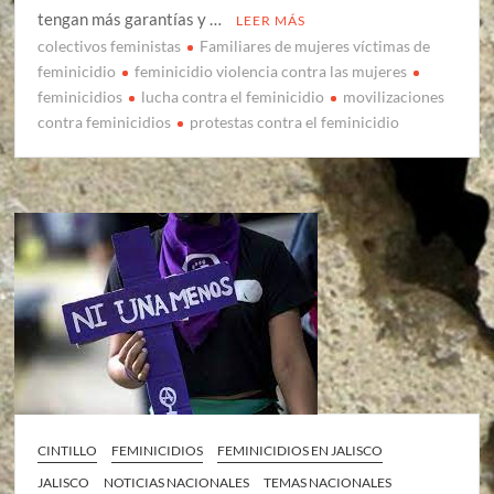
tengan más garantías y …
LEER MÁS
colectivos feministas
Familiares de mujeres víctimas de
feminicidio
feminicidio violencia contra las mujeres
feminicidios
lucha contra el feminicidio
movilizaciones
contra feminicidios
protestas contra el feminicidio
CINTILLO
FEMINICIDIOS
FEMINICIDIOS EN JALISCO
JALISCO
NOTICIAS NACIONALES
TEMAS NACIONALES