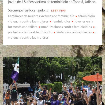
joven de 18 años víctima de feminicidio en Tonalá, Jalisco.
Su cuerpo fue localizado …
LEER MÁS
Familiares de mujeres víctimas de feminicidio
feminicidio
violencia contra las mujeres
feminicidios
jovenes en la
tormenta capitalista
movilizaciones contra feminicidios
protestas contra el feminicidio
violencia contra jóvenes
violencia contra las mujeres