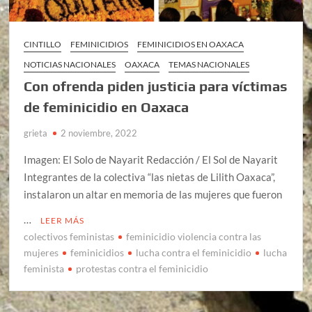
CINTILLO
FEMINICIDIOS
FEMINICIDIOS EN OAXACA
NOTICIAS NACIONALES
OAXACA
TEMAS NACIONALES
Con ofrenda piden justicia para víctimas
de feminicidio en Oaxaca
grieta
2 noviembre, 2022
Imagen: El Solo de Nayarit Redacción / El Sol de Nayarit
Integrantes de la colectiva “las nietas de Lilith Oaxaca”,
instalaron un altar en memoria de las mujeres que fueron
…
LEER MÁS
colectivos feministas
feminicidio violencia contra las
mujeres
feminicidios
lucha contra el feminicidio
lucha
feminista
protestas contra el feminicidio