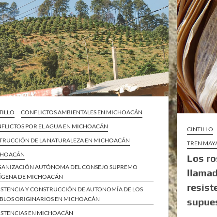
TILLO
CONFLICTOS AMBIENTALES EN MICHOACÁN
FLICTOS POR EL AGUA EN MICHOACÁN
CINTILLO
TRUCCIÓN DE LA NATURALEZA EN MICHOACÁN
TREN MAYA
CHOACÁN
Los ro
ANIZACIÓN AUTÓNOMA DEL CONSEJO SUPREMO
llamad
ÍGENA DE MICHOACÁN
resist
ISTENCIA Y CONSTRUCCIÓN DE AUTONOMÍA DE LOS
BLOS ORIGINARIOS EN MICHOACÁN
supues
ISTENCIAS EN MICHOACÁN