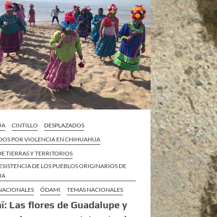
UA
CINTILLO
DESPLAZADOS
DOS POR VIOLENCIA EN CHIHUAHUA
E TIERRAS Y TERRITORIOS
ESISTENCIA DE LOS PUEBLOS ORIGINARIOS DE
UA
 NACIONALES
ÓDAMI
TEMAS NACIONALES
ï: Las flores de Guadalupe y