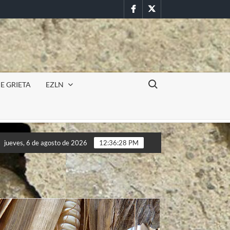
Facebook
Twitter
Buscar:
E GRIETA
EZLN
Incursión militar en la UAEM (Morelos) durante paro estudia
jueves, 6 de agosto de 2026
12:36:30 PM
Incursión militar en la UAEM (Morelos) durante paro estudia