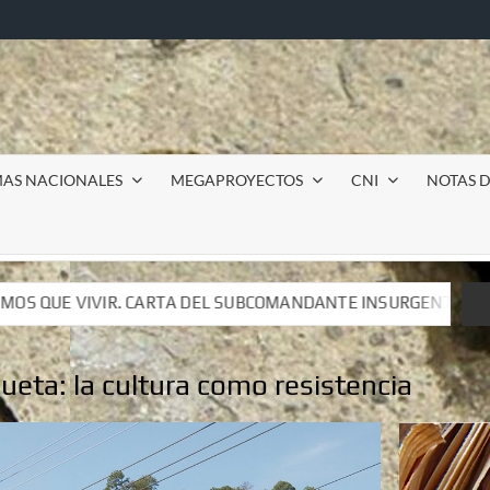
MAS NACIONALES
MEGAPROYECTOS
CNI
NOTAS D
L SUBCOMANDANTE INSURGENTE MOISÉS A LUIS DE TAVIRA
L SUBCOMANDANTE INSURGENTE MOISÉS A LUIS DE TAVIRA
queta:
la cultura como resistencia