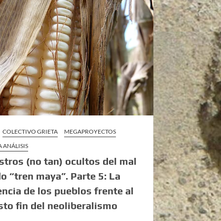
COLECTIVO GRIETA
MEGAPROYECTOS
 ANÁLISIS
stros (no tan) ocultos del mal
o “tren maya”. Parte 5: La
encia de los pueblos frente al
to fin del neoliberalismo