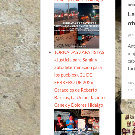
RES
La
ot
grie
Ant
JORNADAS ZAPATISTAS
muj
«Justicia para Samir y
cab
autodeterminación para
tur
los pueblos». 21 DE
FEBRERO DE 2026,
cov
res
Caracoles de Roberto
Barrios, La Unión, Jacinto
Canek y Dolores Hidalgo