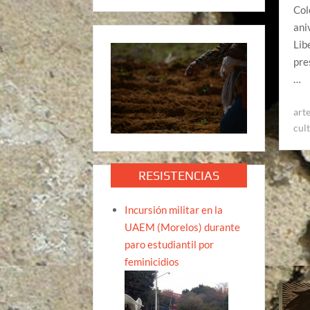
Col
ani
Lib
pre
…
art
cul
RESISTENCIAS
Incursión militar en la
UAEM (Morelos) durante
paro estudiantil por
feminicidios