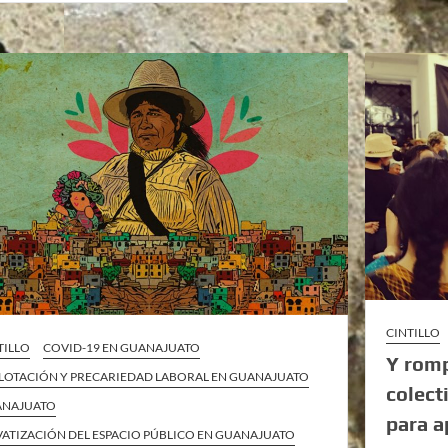
CINTILLO
TILLO
COVID-19 EN GUANAJUATO
Y romp
LOTACIÓN Y PRECARIEDAD LABORAL EN GUANAJUATO
colect
ANAJUATO
para a
VATIZACIÓN DEL ESPACIO PÚBLICO EN GUANAJUATO