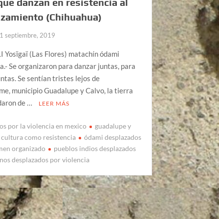
que danzan en resistencia al
azamiento (Chihuahua)
1 septiembre, 2019
 Yosïgaï (Las Flores) matachín ódami
.- Se organizaron para danzar juntas, para
untas. Se sentían tristes lejos de
e, municipio Guadalupe y Calvo, la tierra
daron de …
LEER MÁS
os por la violencia en mexico
guadalupe y
a cultura como resistencia
ódami desplazados
imen organizado
pueblos indios desplazados
nos desplazados por violencia