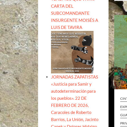
CARTA DEL
SUBCOMANDANTE
INSURGENTE MOISÉS A
LUIS DE TAVIRA
JORNADAS ZAPATISTAS
«Justicia para Samir y
autodeterminación para
los pueblos». 22 DE
CIN
FEBRERO DE 2026,
EXP
Caracoles de Roberto
GU
Barrios, La Unión, Jacinto
PRI
Canek y Dolores Hidalgo