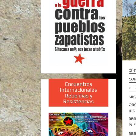
CIN
CON
Encuentros
DES
Internacionales
Rebeldías y
MI
Resistencias
ORG
IND
RES
PUE
RES