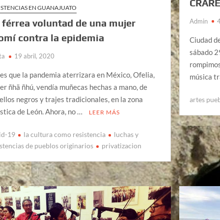
CRAR
ISTENCIAS EN GUANAJUATO
Admin
 férrea voluntad de una mujer
omí contra la epidemia
Ciudad de
sábado 29
ta
19 abril, 2020
rompimos 
es que la pandemia aterrizara en México, Ofelia,
música t
er ñhä ñhú, vendía muñecas hechas a mano, de
ellos negros y trajes tradicionales, en la zona
artes pue
ística de León. Ahora, no …
LEER MÁS
id-19
la cultura como resistencia
luchas y
istencias de pueblos originarios
privatizacion