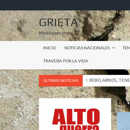
Saltar
al
contenido
GRIETA
Medio para armar
INICIO
NOTICIAS NACIONALES
TE
TRAVESÍA POR LA VIDA
R, TENEMOS QUE REBELARNOS, TENEMOS QUE VIVIR. CARTA DE
ÚLTIMAS NOTICIAS
R, TENEMOS QUE REBELARNOS, TENEMOS QUE VIVIR. CARTA DE
Eti