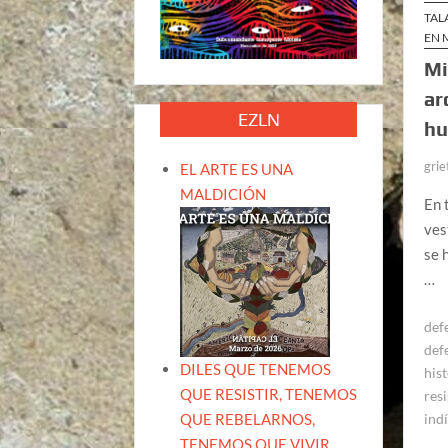
TAL
EN 
Mi
ar
EZLN
hu
grie
EL ARTE ES UNA
MALDICIÓN
En 
ves
se 
…
def
def
DILES QUE TENEMOS
his
QUE RESISTIR, TENEMOS
res
QUE REBELARNOS,
ind
TENEMOS QUE VIVIR.