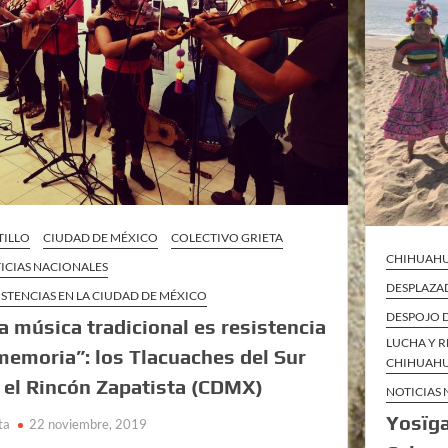
TILLO
CIUDAD DE MÉXICO
COLECTIVO GRIETA
CHIHUAH
ICIAS NACIONALES
DESPLAZA
ISTENCIAS EN LA CIUDAD DE MÉXICO
DESPOJO D
a música tradicional es resistencia
LUCHA Y R
memoria”: los Tlacuaches del Sur
CHIHUAH
 el Rincón Zapatista (CDMX)
NOTICIAS
Yosïga
ta
22 noviembre, 2019