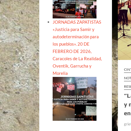
JORNADAS ZAPATISTAS
«Justicia para Samir y
autodeterminación para
los pueblos». 20 DE
FEBRERO DE 2026,
Caracoles de La Realidad,
Oventik, Garrucha y
CIN
Morelia
NOT
RES
“L
y 
en
grie