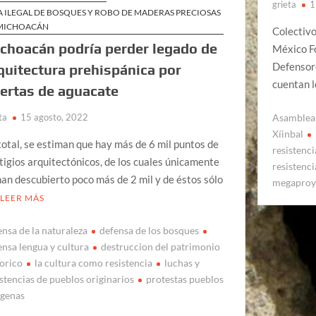
grieta
1
A ILEGAL DE BOSQUES Y ROBO DE MADERAS PRECIOSAS
MICHOACÁN
Colectiv
choacán podría perder legado de
México F
Defensore
quitectura prehispánica por
cuentan l
ertas de aguacate
Asamblea 
ta
15 agosto, 2022
Xíinbal
total, se estiman que hay más de 6 mil puntos de
resistenci
tigios arquitectónicos, de los cuales únicamente
resistenci
han descubierto poco más de 2 mil y de éstos sólo
megaproy
LEER MÁS
ensa de la naturaleza
defensa de los bosques
ensa lengua y cultura
destruccion del patrimonio
torico
la cultura como resistencia
luchas y
istencias de pueblos originarios
protestas pueblos
ígenas