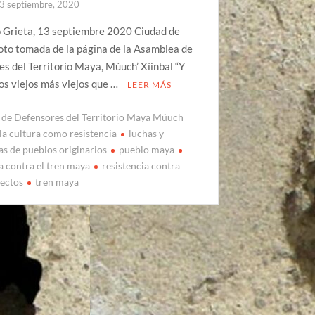
3 septiembre, 2020
o Grieta, 13 septiembre 2020 Ciudad de
oto tomada de la página de la Asamblea de
s del Territorio Maya, Múuch’ Xíinbal “Y
os viejos más viejos que …
LEER MÁS
de Defensores del Territorio Maya Múuch
la cultura como resistencia
luchas y
as de pueblos originarios
pueblo maya
a contra el tren maya
resistencia contra
ectos
tren maya