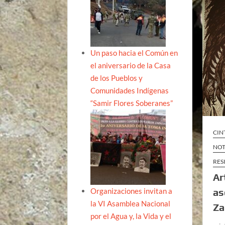
Un paso hacia el Común en
el aniversario de la Casa
de los Pueblos y
Comunidades Indígenas
“Samir Flores Soberanes”
CIN
NOT
RES
Ar
Organizaciones invitan a
as
la VI Asamblea Nacional
Za
por el Agua y, la Vida y el