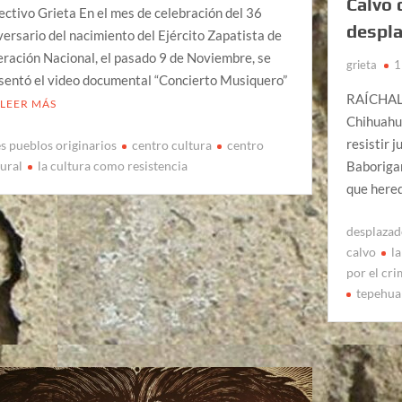
Calvo 
ectivo Grieta En el mes de celebración del 36
despl
versario del nacimiento del Ejército Zapatista de
eración Nacional, el pasado 9 de Noviembre, se
grieta
1
sentó el video documental “Concierto Musiquero”
RAÍCHALI
LEER MÁS
Chihuahua
resistir j
es pueblos originarios
centro cultura
centro
tural
la cultura como resistencia
Baborigam
que here
desplazad
calvo
l
por el cr
tepehua