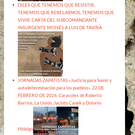
DILES QUE TENEMOS QUE RESISTIR,
TENEMOS QUE REBELARNOS, TENEMOS QUE
VIVIR. CARTA DEL SUBCOMANDANTE
INSURGENTE MOISÉS A LUIS DE TAVIRA
JORNADAS ZAPATISTAS «Justicia para Samir y
autodeterminación para los pueblos». 22 DE
FEBRERO DE 2026, Caracoles de Roberto
Barrios, La Unión, Jacinto Canek y Dolores
Hidalgo