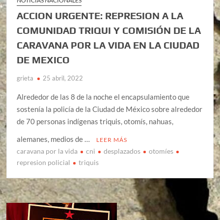
NOTICIAS NACIONALES
ACCION URGENTE: REPRESION A LA
COMUNIDAD TRIQUI Y COMISIÓN DE LA
CARAVANA POR LA VIDA EN LA CIUDAD
DE MEXICO
grieta
25 abril, 2022
Alrededor de las 8 de la noche el encapsulamiento que
sostenía la policía de la Ciudad de México sobre alrededor
de 70 personas indígenas triquis, otomís, nahuas,
alemanes, medios de …
LEER MÁS
caravana por la vida
cni
desplazados
otomíes
represion policial
triquis