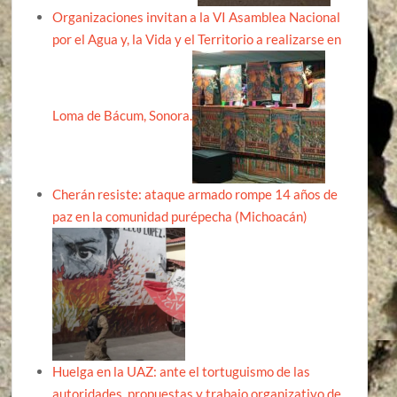
Organizaciones invitan a la VI Asamblea Nacional
por el Agua y, la Vida y el Territorio a realizarse en
Loma de Bácum, Sonora.
Cherán resiste: ataque armado rompe 14 años de
paz en la comunidad purépecha (Michoacán)
Huelga en la UAZ: ante el tortuguismo de las
autoridades, propuestas y trabajo organizativo de