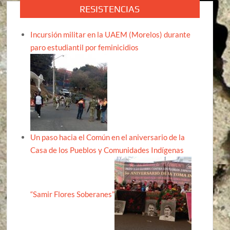
RESISTENCIAS
Incursión militar en la UAEM (Morelos) durante
paro estudiantil por feminicidios
Un paso hacia el Común en el aniversario de la
Casa de los Pueblos y Comunidades Indígenas
“Samir Flores Soberanes”