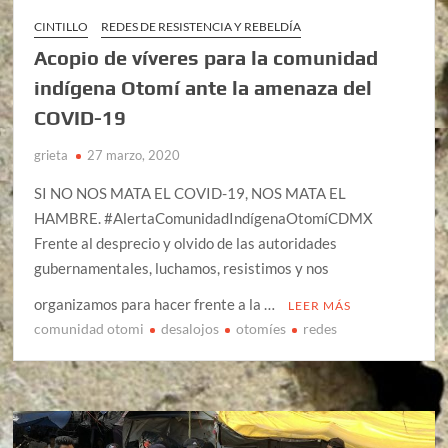
CINTILLO
REDES DE RESISTENCIA Y REBELDÍA
Acopio de víveres para la comunidad
indígena Otomí ante la amenaza del
COVID-19
grieta
27 marzo, 2020
SI NO NOS MATA EL COVID-19, NOS MATA EL
HAMBRE. #AlertaComunidadIndígenaOtomíCDMX
Frente al desprecio y olvido de las autoridades
gubernamentales, luchamos, resistimos y nos
organizamos para hacer frente a la …
LEER MÁS
comunidad otomi
desalojos
otomíes
redes