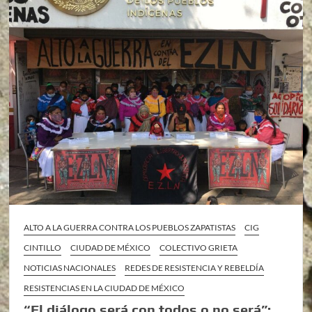
ALTO A LA GUERRA CONTRA LOS PUEBLOS ZAPATISTAS
CIG
CINTILLO
CIUDAD DE MÉXICO
COLECTIVO GRIETA
NOTICIAS NACIONALES
REDES DE RESISTENCIA Y REBELDÍA
RESISTENCIAS EN LA CIUDAD DE MÉXICO
“El diálogo será con todos o no será”: