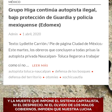
MÉXICO
Grupo Higa continúa autopista ilegal,
bajo protección de Guardia y policía
mexiquense (Edomex)
Admin
1 abril, 2020
Texto: Lydiette Carrión / Pie de página Ciudad de México.-
Este martes, los obreros que concluyen a todas prisas la
autopista privada Naucalpan- Toluca llegaron a trabajar
como si no …
LEER MÁS
autopista toluca-naucalpan
defensa de los bosques
defensa del territorio
otomíes
xochicuautla