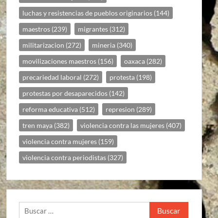
luchas y resistencias de pueblos originarios
(144)
maestros
(239)
migrantes
(312)
militarizacion
(272)
mineria
(340)
movilizaciones maestros
(156)
oaxaca
(282)
precariedad laboral
(272)
protesta
(198)
protestas por desaparecidos
(142)
reforma educativa
(512)
represion
(289)
tren maya
(382)
violencia contra las mujeres
(407)
violencia contra mujeres
(159)
violencia contra periodistas
(327)
Buscar: