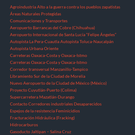
Nuevo Aeropuerto de la Ciudad de México (México)
Proyecto Cuyutlán-Puerto (Colima)
Supercarretera Mazatlán-Durango
Contacto
Corredores industriales
Desaparecidos
Espejos de la resistencia
Feminicidios
Fracturación Hidráulica (Fracking)
Hidrocarburos
Gasoducto Jaltipan – Salina Cruz
Gasoducto Salina Cruz – Tapachula
Gasoducto Tuxpan – Tula
Proyecto Aceites Terciarios del Golfo (Veracruz y Puebla)
Sistema de Transporte de Gas Natural Norte-Noroeste
Home
Jornaleros
MEGAPROYECTOS
Michoacán
Migrantes
Militarización
Minería
Minería en el Cerro de San Pedro
Minería en el Istmo de Tehuantepec
Morelos
Nayarit
NOTICIAS
Noticias Nacionales
Nuevo León
Oaxaca
Palabras del EZLN
Parques eólicos