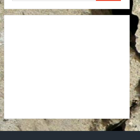
Agroindustria
Alto a la guerra contra los pueblos zapatistas
Áreas Naturales Protegidas
Comunicaciones y Transportes
Aeropuerto Barrancas del Cobre (Chihuahua)
Aeropuerto Internacional de Santa Lucía “Felipe Ángeles”
Autopista La Pera-Cuautla
Autopista Toluca-Naucalpán
Autopista Urbana Oriente
Carreteras Oaxaca-Costa y Oaxaca-Istmo
Carreteras Oaxaca-Costa y Oaxaca-Istmo
Corredor transversal Manzanillo-Tampico
Libramiento Sur de la Ciudad de Morelia