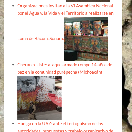
Organizaciones invitan a la VI Asamblea Nacional
por el Agua y, la Vida y el Territorio a realizarse en
Loma de Bácum, Sonora.
Cherán resiste: ataque armado rompe 14 años de
paz en la comunidad purépecha (Michoacán)
Huelga en la UAZ: ante el tortuguismo de las
autoridades, propuestas y trabajo organizativo de