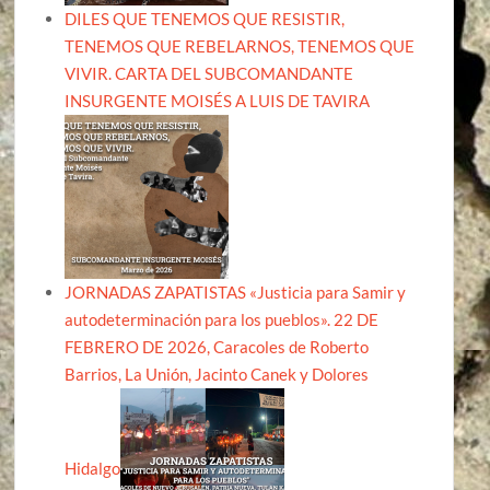
DILES QUE TENEMOS QUE RESISTIR,
TENEMOS QUE REBELARNOS, TENEMOS QUE
VIVIR. CARTA DEL SUBCOMANDANTE
INSURGENTE MOISÉS A LUIS DE TAVIRA
JORNADAS ZAPATISTAS «Justicia para Samir y
autodeterminación para los pueblos». 22 DE
FEBRERO DE 2026, Caracoles de Roberto
Barrios, La Unión, Jacinto Canek y Dolores
Hidalgo