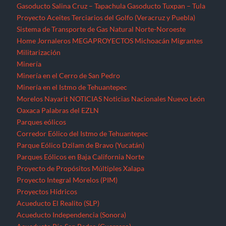
Corredor Eólico del Istmo de Tehuantepec
Parque Eólico Dzilam de Bravo (Yucatán)
Parques Eólicos en Baja California Norte
Proyecto de Propósitos Múltiples Xalapa
Proyecto Integral Morelos (PIM)
Proyectos Hídricos
Acueducto El Realito (SLP)
Acueducto Independencia (Sonora)
Acueducto Río San Pedro (Guerrero)
Hidroeléctrica La Parota (Guerrero)
Hidroeléctrica Las Cruces (Nayarit)
Hidroeléctrica Paso de la Reina (Oaxaca)
Hidroeléctrica Paso de la Reina (Oaxaca)
Hidroeléctricas en la Sierra Norte de Puebla
Presa La Maroma (SLP)
Presa Los Pilares (Sonora)
Presa Picachos (Sinaloa)
Presa y Acueducto del Zapotillo (Jalisco)
Proyecto Hidráulico Monterrey VI
Proyecto Hídrico el Naranjal (Veracruz)
Puebla
Querétaro
Quintana Roo