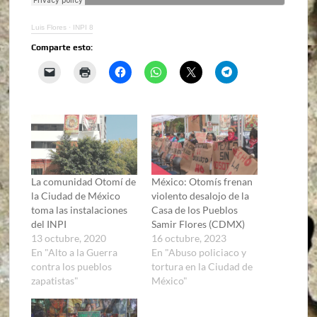
Luis Flores
·
INPI 8
Comparte esto:
La comunidad Otomí de
México: Otomís frenan
la Ciudad de México
violento desalojo de la
toma las instalaciones
Casa de los Pueblos
del INPI
Samir Flores (CDMX)
13 octubre, 2020
16 octubre, 2023
En "Alto a la Guerra
En "Abuso policiaco y
contra los pueblos
tortura en la Ciudad de
zapatistas"
México"