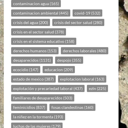
contaminacion agua
(165)
contaminacion ambiental
(445)
covid-19
(532)
crisis del agua
(200)
crisis del sector salud
(280)
crisis en el sector salud
(378)
crisis en el sistema educativo
(158)
derechos humanos
(153)
derechos laborales
(480)
desaparecidos
(1131)
despojo
(355)
ecocidio
(147)
educacion
(209)
estado de mexico
(387)
explotacion laboral
(163)
explotación y precariedad laboral
(437)
ezln
(225)
familiares de desaparecidos
(503)
feminicidios
(837)
fosas clandestinas
(160)
la niñez en la tormenta
(193)
luchas de las mujeres
(179)