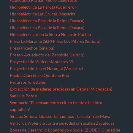
Recursos forestales
Extracción de maderas preciosas en Ostula (Michoacán)
San Luis Potosí
Seminario “El pensamiento crítico frente a la hidra
capitalista”
Sinaloa
Sonora
Tabasco
Tamaulipas
Tlaxcala
Tren Maya
Veracruz
Violencia contra periodistas
Yucatán
Zacatecas
Zonas de Desarrollo Económico y Social (ZODES) Ciudad de
México
¿Qué es un megaproyecto?
Zonas Económicas Especiales
Corredor transístimico
Funciona gracias a WordPress
|
Tema: TimesNews
|
por
Theme
Freesia
.