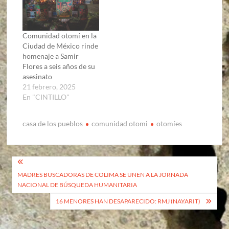
Comunidad otomí en la
Ciudad de México rinde
homenaje a Samir
Flores a seis años de su
asesinato
21 febrero, 2025
En "CINTILLO"
casa de los pueblos
comunidad otomi
otomíes
Navegación
MADRES BUSCADORAS DE COLIMA SE UNEN A LA JORNADA
de
NACIONAL DE BÚSQUEDA HUMANITARIA
entradas
16 MENORES HAN DESAPARECIDO: RMJ (NAYARIT)