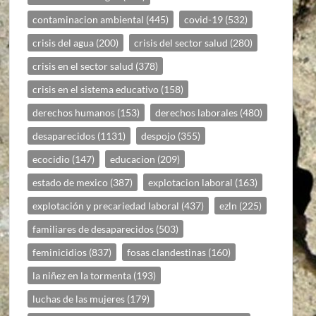
contaminacion ambiental
(445)
covid-19
(532)
crisis del agua
(200)
crisis del sector salud
(280)
crisis en el sector salud
(378)
crisis en el sistema educativo
(158)
derechos humanos
(153)
derechos laborales
(480)
desaparecidos
(1131)
despojo
(355)
ecocidio
(147)
educacion
(209)
estado de mexico
(387)
explotacion laboral
(163)
explotación y precariedad laboral
(437)
ezln
(225)
familiares de desaparecidos
(503)
feminicidios
(837)
fosas clandestinas
(160)
la niñez en la tormenta
(193)
luchas de las mujeres
(179)