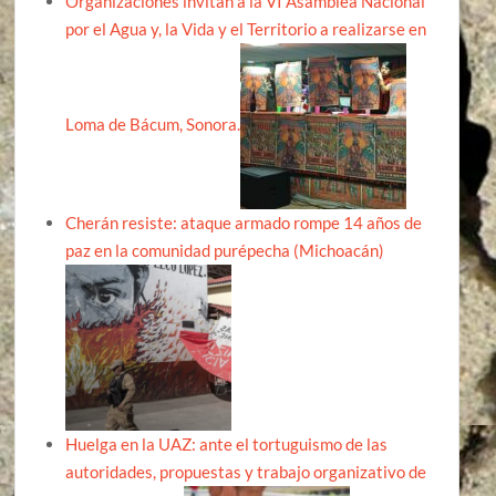
Organizaciones invitan a la VI Asamblea Nacional
por el Agua y, la Vida y el Territorio a realizarse en
Loma de Bácum, Sonora.
Cherán resiste: ataque armado rompe 14 años de
paz en la comunidad purépecha (Michoacán)
Huelga en la UAZ: ante el tortuguismo de las
autoridades, propuestas y trabajo organizativo de