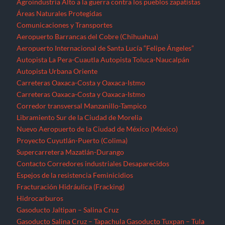
Agroindustria
Alto a la guerra contra los pueblos zapatistas
Áreas Naturales Protegidas
Comunicaciones y Transportes
Aeropuerto Barrancas del Cobre (Chihuahua)
Aeropuerto Internacional de Santa Lucía “Felipe Ángeles”
Autopista La Pera-Cuautla
Autopista Toluca-Naucalpán
Autopista Urbana Oriente
Carreteras Oaxaca-Costa y Oaxaca-Istmo
Carreteras Oaxaca-Costa y Oaxaca-Istmo
Corredor transversal Manzanillo-Tampico
Libramiento Sur de la Ciudad de Morelia
Nuevo Aeropuerto de la Ciudad de México (México)
Proyecto Cuyutlán-Puerto (Colima)
Supercarretera Mazatlán-Durango
Contacto
Corredores industriales
Desaparecidos
Espejos de la resistencia
Feminicidios
Fracturación Hidráulica (Fracking)
Hidrocarburos
Gasoducto Jaltipan – Salina Cruz
Gasoducto Salina Cruz – Tapachula
Gasoducto Tuxpan – Tula