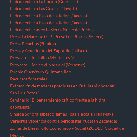
Hidroeléctrica La Parota (Guerrero)
Hidroeléctrica Las Cruces (Nayarit)
Hidroeléctrica Paso de la Reina (Oaxaca)
Hidroeléctrica Paso de la Reina (Oaxaca)
Hidroeléctricas en la Sierra Norte de Puebla
Presa La Maroma (SLP)
Presa Los Pilares (Sonora)
Presa Picachos (Sinaloa)
Presa y Acueducto del Zapotillo (Jalisco)
Proyecto Hidráulico Monterrey VI
Proyecto Hídrico el Naranjal (Veracruz)
Puebla
Querétaro
Quintana Roo
Recursos forestales
Extracción de maderas preciosas en Ostula (Michoacán)
San Luis Potosí
Seminario “El pensamiento crítico frente a la hidra
capitalista”
Sinaloa
Sonora
Tabasco
Tamaulipas
Tlaxcala
Tren Maya
Veracruz
Violencia contra periodistas
Yucatán
Zacatecas
Zonas de Desarrollo Económico y Social (ZODES) Ciudad de
México