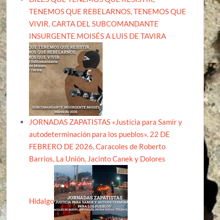
TENEMOS QUE REBELARNOS, TENEMOS QUE
VIVIR. CARTA DEL SUBCOMANDANTE
INSURGENTE MOISÉS A LUIS DE TAVIRA
JORNADAS ZAPATISTAS «Justicia para Samir y
autodeterminación para los pueblos». 22 DE
FEBRERO DE 2026, Caracoles de Roberto
Barrios, La Unión, Jacinto Canek y Dolores
Hidalgo