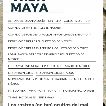
AEROPUERTO SANTA LUCÍA
CINTILLO
COLECTIVO GRIETA
CONFLICTOS AMBIENTALES EN NAYARIT
CONFLICTOS POR DESARROLLOS INMOBILIARIOS EN NAYARIT
DESPOJO DE TIERRAS EN EL ESTADO DE MÉXICO
DESPOJO DE TIERRAS Y TERRITORIOS
ESTADO DE MÉXICO
LEGALIZACIÓN DE LA TALA DE ÁRBOLES EN EL ESTADO DE
MÉXICO
LUCHA Y RESISTENCIA DEL PUEBLO EN EL ESTADO DE MÉXICO
MEGAPROYECTOS
MEGAPROYECTOS ESTADOS
MOVILIZACIONES Y PROTESTAS DE HABITANTES EN EL ESTADO DE
MÉXICO
MP EDO MEX
MP NAYARIT
NAYARIT
NOTICIAS NACIONALES
TEMAS NACIONALES
TREN MAYA
Los rostros (no tan) ocultos del mal