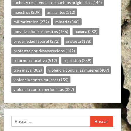
luchas y resistencias de pueblos originarios
(144)
maestros
(239)
migrantes
(312)
militarizacion
(272)
mineria
(340)
movilizaciones maestros
(156)
oaxaca
(282)
precariedad laboral
(272)
protesta
(198)
protestas por desaparecidos
(142)
reforma educativa
(512)
represion
(289)
tren maya
(382)
violencia contra las mujeres
(407)
violencia contra mujeres
(159)
violencia contra periodistas
(327)
Buscar: