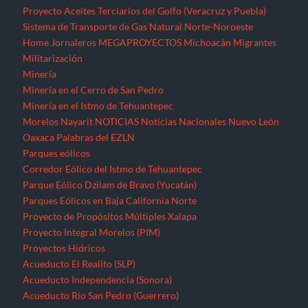
Proyecto Aceites Terciarios del Golfo (Veracruz y Puebla)
Sistema de Transporte de Gas Natural Norte-Noroeste
Home
Jornaleros
MEGAPROYECTOS
Michoacán
Migrantes
Militarización
Minería
Minería en el Cerro de San Pedro
Minería en el Istmo de Tehuantepec
Morelos
Nayarit
NOTICIAS
Noticias Nacionales
Nuevo León
Oaxaca
Palabras del EZLN
Parques eólicos
Corredor Eólico del Istmo de Tehuantepec
Parque Eólico Dzilam de Bravo (Yucatán)
Parques Eólicos en Baja California Norte
Proyecto de Propósitos Múltiples Xalapa
Proyecto Integral Morelos (PIM)
Proyectos Hídricos
Acueducto El Realito (SLP)
Acueducto Independencia (Sonora)
Acueducto Río San Pedro (Guerrero)