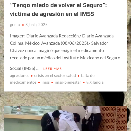
“Tengo miedo de volver al Seguro”:
víctima de agresión en el IMSS
grieta
8 junio, 2025
Imagen: Diario Avanzada Redacción / Diario Avanzada
Colima, México, Avanzada (08/06/2025).- Salvador
Chávez nunca imaginó que exigir el medicamento
recetado por un médico del Instituto Mexicano del Seguro
Social (IMSS) …
LEER MÁS
agresiones
crisis en el sector salud
falta de
medicamentos
imss
imss-bienestar
vigilancia