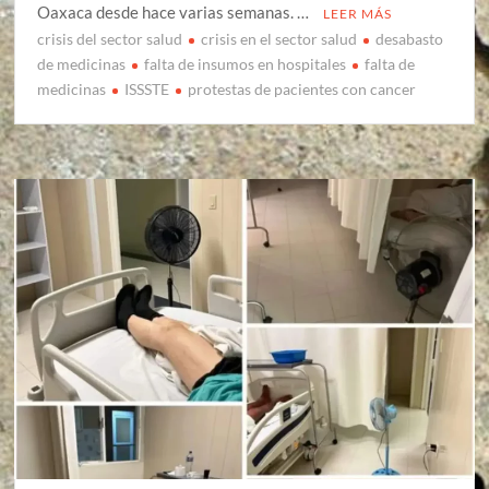
Oaxaca desde hace varias semanas. …
LEER MÁS
crisis del sector salud
crisis en el sector salud
desabasto
de medicinas
falta de insumos en hospitales
falta de
medicinas
ISSSTE
protestas de pacientes con cancer