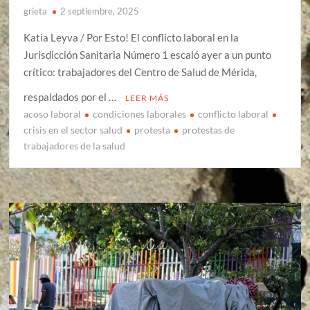
grieta
2 septiembre, 2025
Katia Leyva / Por Esto! El conflicto laboral en la
Jurisdicción Sanitaria Número 1 escaló ayer a un punto
crítico: trabajadores del Centro de Salud de Mérida,
respaldados por el …
LEER MÁS
acoso laboral
condiciones laborales
conflicto laboral
crisis en el sector salud
protesta
protestas de
trabajadores de la salud