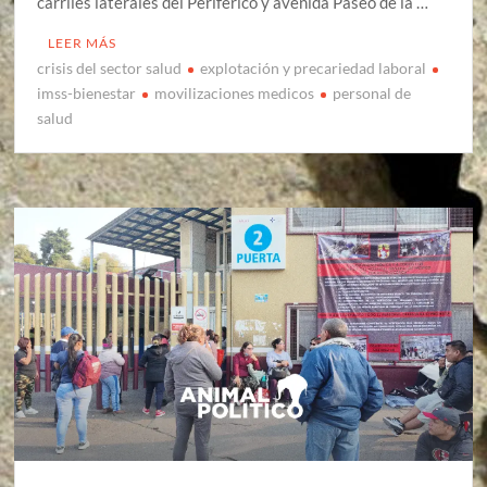
carriles laterales del Periférico y avenida Paseo de la …
LEER MÁS
crisis del sector salud
explotación y precariedad laboral
imss-bienestar
movilizaciones medicos
personal de
salud