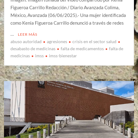
Figueroa Carrillo Redacción / Diario Avanzada Colima,
México, Avanzada (06/06/2025).- Una mujer identificada
como Kenia Figueroa Carrillo denunció a través de redes
…
LEER MÁS
abuso autoridad
agresiones
crisis en el sector salud
desabasto de medicinas
falta de medicamentos
falta de
medicinas
imss
imss-bienestar