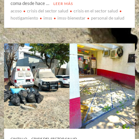
coma desde hace …
LEER MÁS
acoso
crisis del sector salud
crisis en el sector salud
hostigamiento
imss
imss-bienestar
personal de salud
CINTILLO
CRISIS DEL SECTOR SALUD