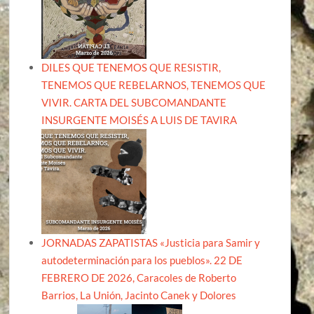
DILES QUE TENEMOS QUE RESISTIR,
TENEMOS QUE REBELARNOS, TENEMOS QUE
VIVIR. CARTA DEL SUBCOMANDANTE
INSURGENTE MOISÉS A LUIS DE TAVIRA
JORNADAS ZAPATISTAS «Justicia para Samir y
autodeterminación para los pueblos». 22 DE
FEBRERO DE 2026, Caracoles de Roberto
Barrios, La Unión, Jacinto Canek y Dolores