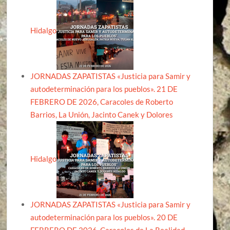
Hidalgo
JORNADAS ZAPATISTAS «Justicia para Samir y
autodeterminación para los pueblos». 21 DE
FEBRERO DE 2026, Caracoles de Roberto
Barrios, La Unión, Jacinto Canek y Dolores
Hidalgo
JORNADAS ZAPATISTAS «Justicia para Samir y
autodeterminación para los pueblos». 20 DE