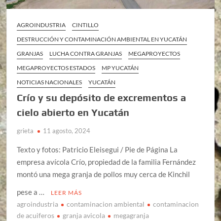
AGROINDUSTRIA
CINTILLO
DESTRUCCIÓN Y CONTAMINACIÓN AMBIENTAL EN YUCATÁN
GRANJAS
LUCHA CONTRA GRANJAS
MEGAPROYECTOS
MEGAPROYECTOS ESTADOS
MP YUCATÁN
NOTICIAS NACIONALES
YUCATÁN
Crío y su depósito de excrementos a
cielo abierto en Yucatán
grieta
11 agosto, 2024
Texto y fotos: Patricio Eleisegui / Pie de Página La
empresa avícola Crío, propiedad de la familia Fernández
montó una mega granja de pollos muy cerca de Kinchil
pese a …
LEER MÁS
agroindustria
contaminacion ambiental
contaminacion
de acuiferos
granja avicola
megagranja