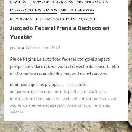
GRANJAS
LUCHA CONTRA GRANJAS
MEGAPROYECTOS
MEGAPROYECTOS ESTADOS
MP QUINTANA ROO
MP YUCATÁN
NOTICIAS NACIONALES
YUCATÁN
Juzgado Federal frena a Bachoco en
Yucatán
grieta
20 noviembre, 2023
Pie de Página La autoridad federal otorgó el amparó
porque consideró que se violó el derecho de consulta libre
e informada a comunidades mayas. Los pobladores
denuncian que las granjas …
LEER MÁS
amparos
bachoco
consulta publica previa libre e
informada
contaminacion ambiental
contaminacion de
acuiferos
enfermedades por contaminacion
granja
avicola