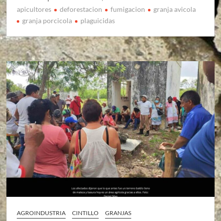
apicultores
deforestacion
fumigacion
granja avicola
granja porcicola
plaguicidas
AGROINDUSTRIA
CINTILLO
GRANJAS