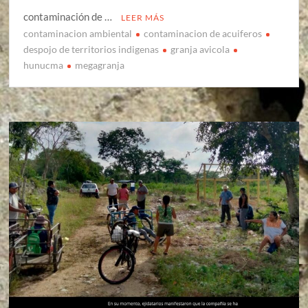
contaminación de …
LEER MÁS
contaminacion ambiental
contaminacion de acuiferos
despojo de territorios indigenas
granja avicola
hunucma
megagranja