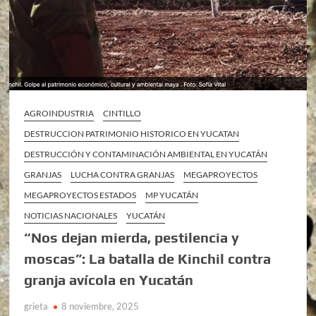
AGROINDUSTRIA
CINTILLO
DESTRUCCION PATRIMONIO HISTORICO EN YUCATAN
DESTRUCCIÓN Y CONTAMINACIÓN AMBIENTAL EN YUCATÁN
GRANJAS
LUCHA CONTRA GRANJAS
MEGAPROYECTOS
MEGAPROYECTOS ESTADOS
MP YUCATÁN
NOTICIAS NACIONALES
YUCATÁN
“Nos dejan mierda, pestilencia y
moscas”: La batalla de Kinchil contra
granja avícola en Yucatán
grieta
8 noviembre, 2025