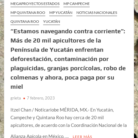
MEGAPROYECTOS ESTADOS
MP CAMPECHE
MP QUINTANA ROO
MP YUCATÁN
NOTICIAS NACIONALES
QUINTANA ROO
YUCATÁN
“Estamos navegando contra corriente”:
Más de 20 mil apicultores de la
Península de Yucatán enfrentan
deforestación, contaminación por
plaguicidas, granjas porcícolas, robo de
colmenas y ahora, poca paga por su
miel
grieta
7 febrero, 2023
Itzel Chan / Noticariobe MÉRIDA, MX.- En Yucatán,
Campeche y Quintana Roo hay cerca de 20 mil
apicultores, de acuerdo con la Coordinación Nacional de la
Alianza Apícola en México, …
LEER MÁS