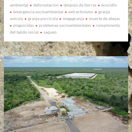
ambiental
deforestacion
despojo de tierras
ecocidio
emergencia socioambiental
extractivismo
granja
avicola
granja porcicola
megagranja
muerte de abejas
plaguicidas
problemas socioambientales
rompimiento
del tejido social
saqueo