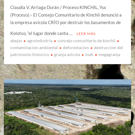
Claudia V. Arriaga Durán / Proceso KINCHIL, Yuc
(Proceso).– El Consejo Comunitario de Kinchil denunció a
la empresa avícola CRÍO por destruir los basamentos de
Kolotso, “el lugar donde canta …
LEER MÁS
abejas
agroindustria
concejo comunitario de kinchil
contaminacion ambiental
deforestacion
destruccion del
patrimonio historico
granja avicola
inah
megagranja