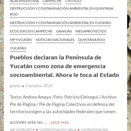
AGROINDUSTRIA
CAMPECHE
CINTILLO
DESTRUCCIÓN Y CONTAMINACIÓN AMBIENTAL EN QUINTANA
ROO
DESTRUCCIÓN Y CONTAMINACIÓN AMBIENTAL EN YUCATÁN
ECOCIDIO EN CAMPECHE
GRANJAS
MEGAPROYECTOS
MP YUCATÁN
NOTICIAS NACIONALES
QUINTANA ROO
YUCATÁN
Pueblos declaran la Península de
Yucatán como zona de emergencia
socioambiental. Ahora le toca al Estado
grieta
9 octubre, 2024
Texto: Andrea Amaya /Foto: Patricio Eleisegui / Archivo
Pie de Página / Pie de Página Colectivos en defensa del
territorio exigen a las autoridades federales que tomen
acciones ante las …
LEER MÁS
agroindustria
contaminacion agua
contaminacion