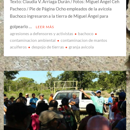
Texto: Claudia V. Arriaga Durán / Fotos: Miguel Ángel Ceh
Pacheco / Pie de Página Ocho empleados de la avícola
Bachoco ingresaron a la tierra de Miguel Ángel para
golpearlo …
LEER MÁS
agresiones a defensores y activistas
bachoco
contaminacion ambiental
contaminacion de mantos
acuiferos
despojo de tierras
granja avicola