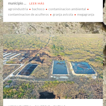
municipio …
LEER MÁS
agroindustria
bachoco
contaminacion ambiental
contaminacion de acuiferos
granja avicola
megagranja