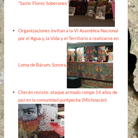
“Samir Flores Soberanes”
Organizaciones invitan a la VI Asamblea Nacional
por el Agua y, la Vida y el Territorio a realizarse en
Loma de Bácum, Sonora.
Cherán resiste: ataque armado rompe 14 años de
paz en la comunidad purépecha (Michoacán)