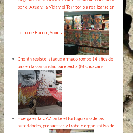
por el Agua y, la Vida y el Territorio a realizarse en
Loma de Bácum, Sonora.
Cherán resiste: ataque armado rompe 14 años de
paz en la comunidad purépecha (Michoacán)
Huelga en la UAZ: ante el tortuguismo de las
autoridades, propuestas y trabajo organizativo de