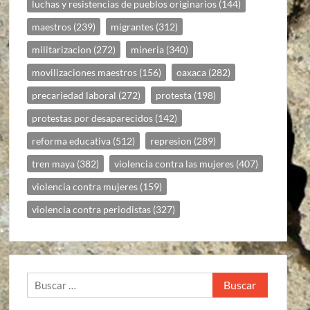
luchas y resistencias de pueblos originarios
(144)
maestros
(239)
migrantes
(312)
militarizacion
(272)
mineria
(340)
movilizaciones maestros
(156)
oaxaca
(282)
precariedad laboral
(272)
protesta
(198)
protestas por desaparecidos
(142)
reforma educativa
(512)
represion
(289)
tren maya
(382)
violencia contra las mujeres
(407)
violencia contra mujeres
(159)
violencia contra periodistas
(327)
Buscar: