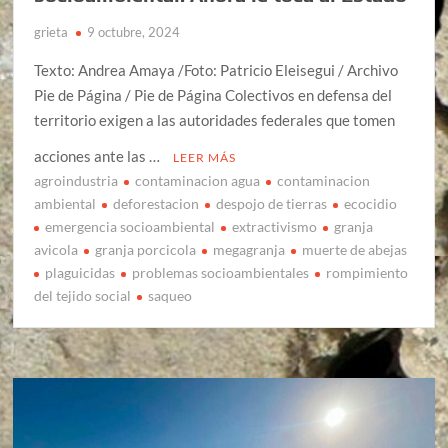
grieta
9 octubre, 2024
Texto: Andrea Amaya /Foto: Patricio Eleisegui / Archivo
Pie de Página / Pie de Página Colectivos en defensa del
territorio exigen a las autoridades federales que tomen
acciones ante las …
LEER MÁS
agroindustria
contaminacion agua
contaminacion
ambiental
deforestacion
despojo de tierras
ecocidio
emergencia socioambiental
extractivismo
granja
avicola
granja porcicola
megagranja
muerte de abejas
plaguicidas
problemas socioambientales
rompimiento
del tejido social
saqueo