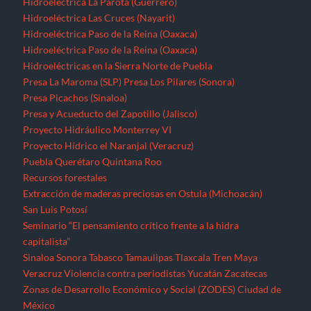
Hidroeléctrica La Parota (Guerrero)
Hidroeléctrica Las Cruces (Nayarit)
Hidroeléctrica Paso de la Reina (Oaxaca)
Hidroeléctrica Paso de la Reina (Oaxaca)
Hidroeléctricas en la Sierra Norte de Puebla
Presa La Maroma (SLP)
Presa Los Pilares (Sonora)
Presa Picachos (Sinaloa)
Presa y Acueducto del Zapotillo (Jalisco)
Proyecto Hidráulico Monterrey VI
Proyecto Hídrico el Naranjal (Veracruz)
Puebla
Querétaro
Quintana Roo
Recursos forestales
Extracción de maderas preciosas en Ostula (Michoacán)
San Luis Potosí
Seminario “El pensamiento crítico frente a la hidra
capitalista”
Sinaloa
Sonora
Tabasco
Tamaulipas
Tlaxcala
Tren Maya
Veracruz
Violencia contra periodistas
Yucatán
Zacatecas
Zonas de Desarrollo Económico y Social (ZODES) Ciudad de
México