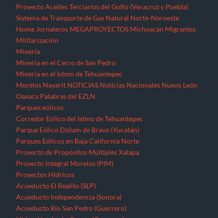
Proyecto Aceites Terciarios del Golfo (Veracruz y Puebla)
Sistema de Transporte de Gas Natural Norte-Noroeste
Home
Jornaleros
MEGAPROYECTOS
Michoacán
Migrantes
Militarización
Minería
Minería en el Cerro de San Pedro
Minería en el Istmo de Tehuantepec
Morelos
Nayarit
NOTICIAS
Noticias Nacionales
Nuevo León
Oaxaca
Palabras del EZLN
Parques eólicos
Corredor Eólico del Istmo de Tehuantepec
Parque Eólico Dzilam de Bravo (Yucatán)
Parques Eólicos en Baja California Norte
Proyecto de Propósitos Múltiples Xalapa
Proyecto Integral Morelos (PIM)
Proyectos Hídricos
Acueducto El Realito (SLP)
Acueducto Independencia (Sonora)
Acueducto Río San Pedro (Guerrero)