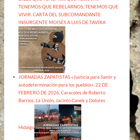
TENEMOS QUE REBELARNOS, TENEMOS QUE
VIVIR. CARTA DEL SUBCOMANDANTE
INSURGENTE MOISÉS A LUIS DE TAVIRA
JORNADAS ZAPATISTAS «Justicia para Samir y
autodeterminación para los pueblos». 22 DE
FEBRERO DE 2026, Caracoles de Roberto
Barrios, La Unión, Jacinto Canek y Dolores
Hidalgo