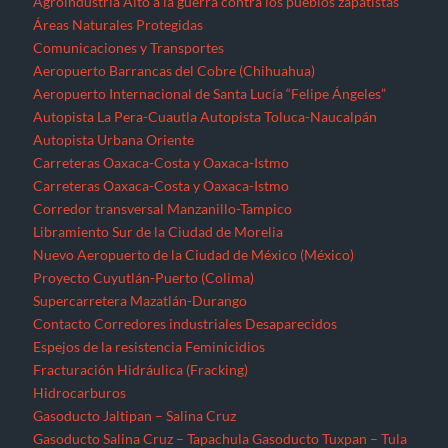
Agroindustria
Alto a la guerra contra los pueblos zapatistas
Áreas Naturales Protegidas
Comunicaciones y Transportes
Aeropuerto Barrancas del Cobre (Chihuahua)
Aeropuerto Internacional de Santa Lucía “Felipe Ángeles”
Autopista La Pera-Cuautla
Autopista Toluca-Naucalpán
Autopista Urbana Oriente
Carreteras Oaxaca-Costa y Oaxaca-Istmo
Carreteras Oaxaca-Costa y Oaxaca-Istmo
Corredor transversal Manzanillo-Tampico
Libramiento Sur de la Ciudad de Morelia
Nuevo Aeropuerto de la Ciudad de México (México)
Proyecto Cuyutlán-Puerto (Colima)
Supercarretera Mazatlán-Durango
Contacto
Corredores industriales
Desaparecidos
Espejos de la resistencia
Feminicidios
Fracturación Hidráulica (Fracking)
Hidrocarburos
Gasoducto Jaltipan – Salina Cruz
Gasoducto Salina Cruz – Tapachula
Gasoducto Tuxpan – Tula