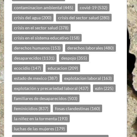
contaminacion ambiental
(445)
covid-19
(532)
crisis del agua
(200)
crisis del sector salud
(280)
crisis en el sector salud
(378)
crisis en el sistema educativo
(158)
derechos humanos
(153)
derechos laborales
(480)
desaparecidos
(1131)
despojo
(355)
ecocidio
(147)
educacion
(209)
estado de mexico
(387)
explotacion laboral
(163)
explotación y precariedad laboral
(437)
ezln
(225)
familiares de desaparecidos
(503)
feminicidios
(837)
fosas clandestinas
(160)
la niñez en la tormenta
(193)
luchas de las mujeres
(179)