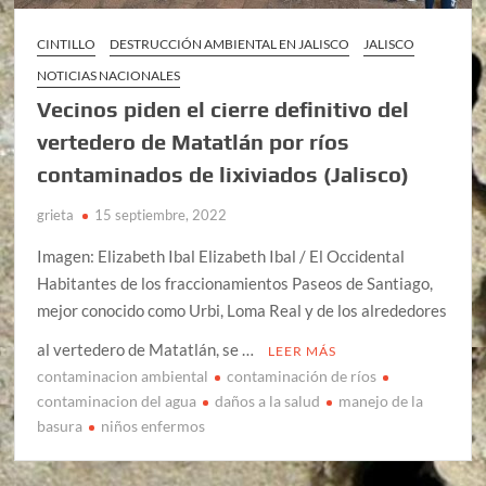
CINTILLO
DESTRUCCIÓN AMBIENTAL EN JALISCO
JALISCO
NOTICIAS NACIONALES
Vecinos piden el cierre definitivo del
vertedero de Matatlán por ríos
contaminados de lixiviados (Jalisco)
grieta
15 septiembre, 2022
Imagen: Elizabeth Ibal Elizabeth Ibal / El Occidental
Habitantes de los fraccionamientos Paseos de Santiago,
mejor conocido como Urbi, Loma Real y de los alrededores
al vertedero de Matatlán, se …
LEER MÁS
contaminacion ambiental
contaminación de ríos
contaminacion del agua
daños a la salud
manejo de la
basura
niños enfermos