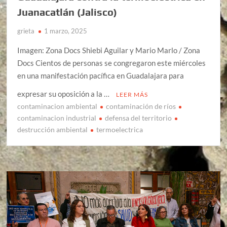
Juanacatlán (Jalisco)
grieta
1 marzo, 2025
Imagen: Zona Docs Shiebi Aguilar y Mario Marlo / Zona
Docs Cientos de personas se congregaron este miércoles
en una manifestación pacífica en Guadalajara para
expresar su oposición a la …
LEER MÁS
contaminacion ambiental
contaminación de ríos
contaminacion industrial
defensa del territorio
destrucción ambiental
termoelectrica