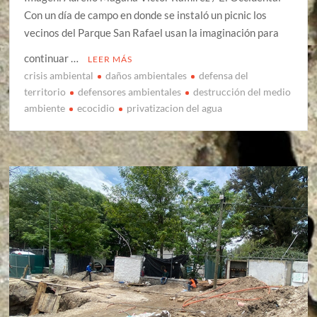
Con un día de campo en donde se instaló un picnic los
vecinos del Parque San Rafael usan la imaginación para
continuar …
LEER MÁS
crisis ambiental
daños ambientales
defensa del
territorio
defensores ambientales
destrucción del medio
ambiente
ecocidio
privatizacion del agua