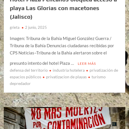
playa Las Glorias con macetones
(Jalisco)
grieta
2 junio, 2025
Imagen: Tribuna de la Bahía Miguel González Guerra /
Tribuna de la Bahía Denuncias ciudadanas recibidas por
CPS Noticias–Tribuna de la Bahía alertaron sobre el
presunto intento del hotel Plaza …
LEER MÁS
defensa del territorio
industria hotelera
privatización de
espacios públicos
privatizacion de playas
turismo
depredador