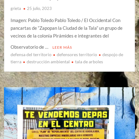
grieta
25 julio, 2023
Imagen: Pablo Toledo Pablo Toledo / El Occidental Con
pancartas de “Zapopan la Ciudad de la Tala” un grupo de
vecinos de la colonia Pirámides e integrantes del
Observatorio de …
LEER MÁS
defensa del territorio
defensores territorio
despojo de
tierra
destrucción ambiental
tala de arboles