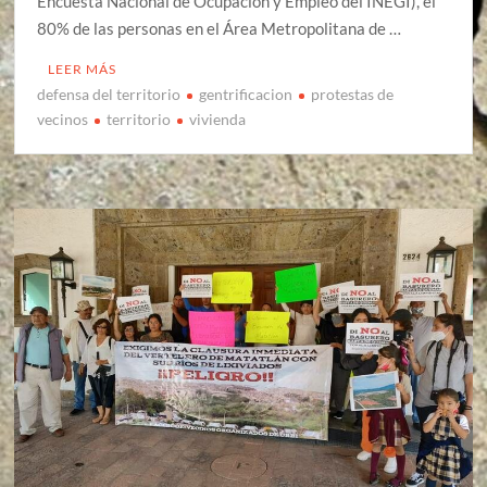
Encuesta Nacional de Ocupación y Empleo del INEGI), el
80% de las personas en el Área Metropolitana de …
LEER MÁS
defensa del territorio
gentrificacion
protestas de
vecinos
territorio
vivienda