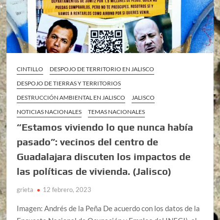
CINTILLO
DESPOJO DE TERRITORIO EN JALISCO
DESPOJO DE TIERRAS Y TERRITORIOS
DESTRUCCIÓN AMBIENTAL EN JALISCO
JALISCO
NOTICIAS NACIONALES
TEMAS NACIONALES
“Estamos viviendo lo que nunca había
pasado”: vecinos del centro de
Guadalajara discuten los impactos de
las políticas de vivienda. (Jalisco)
grieta
12 febrero, 2023
Imagen: Andrés de la Peña De acuerdo con los datos de la