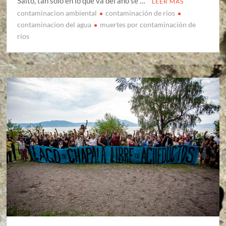
Salto, tan solo en lo que va del año se …
LEER MÁS
contaminacion ambiental
contaminación de ríos
contaminacion del agua
muertes por contaminación de
ríos