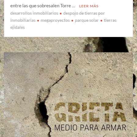
entre las que sobresalen Torre …
LEER MÁS
desarrollos inmobiliarios
despojo de tierras por
inmobiliarias
megaproyectos
parque solar
tierras
ejidales