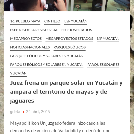
16. PUEBLO MAYA
CINTILLO
ESP YUCATÁN
ESPEJOS DE LA RESISTENCIA
ESPEJOS ESTADOS
MEGAPROYECTOS
MEGAPROYECTOS ESTADOS
MP YUCATÁN
NOTICIAS NACIONALES
PARQUES EÓLICOS
PARQUES EÓLICOS Y SOLARES EN YUCATÁN
PARQUES EÓLICOS Y SOLARES EN YUCATÁN
PARQUES SOLARES
YUCATÁN
Juez frena un parque solar en Yucatán y
ampara el territorio de mayas y de
jaguares
grieta
24 abril, 2019
Mayapolitikon Un juzgado federal hizo caso a las
demandas de vecinos de Valladolid y ordenó detener