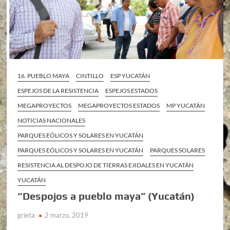
16. PUEBLO MAYA
CINTILLO
ESP YUCATÁN
ESPEJOS DE LA RESISTENCIA
ESPEJOS ESTADOS
MEGAPROYECTOS
MEGAPROYECTOS ESTADOS
MP YUCATÁN
NOTICIAS NACIONALES
PARQUES EÓLICOS Y SOLARES EN YUCATÁN
PARQUES EÓLICOS Y SOLARES EN YUCATÁN
PARQUES SOLARES
RESISTENCIA AL DESPOJO DE TIERRAS EJIDALES EN YUCATÁN
YUCATÁN
“Despojos a pueblo maya” (Yucatán)
grieta
2 marzo, 2019