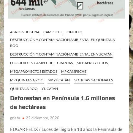
AGROINDUSTRIA
CAMPECHE
CINTILLO
DESTRUCCIÓN Y CONTAMINACIÓN AMBIENTAL EN QUINTANA
ROO
DESTRUCCIÓN Y CONTAMINACIÓN AMBIENTAL EN YUCATÁN
ECOCIDIO EN CAMPECHE
GRANJAS
MEGAPROYECTOS
MEGAPROYECTOS ESTADOS
MP CAMPECHE
MP QUINTANA ROO
MP YUCATÁN
NOTICIAS NACIONALES
QUINTANA ROO
YUCATÁN
Deforestan en Península 1.6 millones
de hectáreas
grieta
22 diciembre, 2020
ÉDGAR FÉLIX / Luces del Siglo En 18 años la Península de