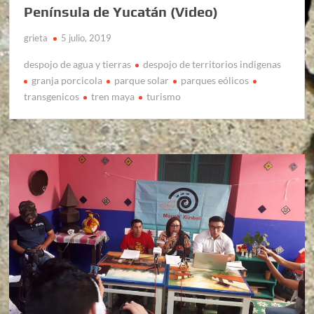
Península de Yucatán (Video)
grieta
5 julio, 2019
despojo de agua y tierras
despojo de territorios indigenas
granja porcicola
parque solar
parques eólicos
transgenicos
tren maya
turismo