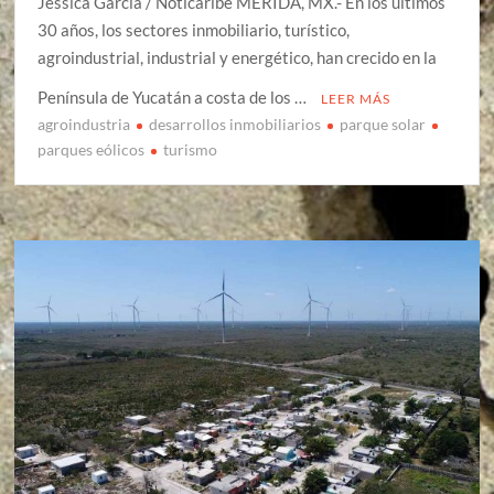
Jéssica García / Noticaribe MÉRIDA, MX.- En los últimos
30 años, los sectores inmobiliario, turístico,
agroindustrial, industrial y energético, han crecido en la
Península de Yucatán a costa de los …
LEER MÁS
agroindustria
desarrollos inmobiliarios
parque solar
parques eólicos
turismo