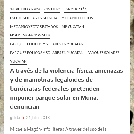
16. PUEBLO MAYA
CINTILLO
ESP YUCATÁN
ESPEJOS DE LA RESISTENCIA
MEGAPROYECTOS
MEGAPROYECTOS ESTADOS
MP YUCATÁN
NOTICIAS NACIONALES
PARQUES EÓLICOS Y SOLARES EN YUCATÁN
PARQUES EÓLICOS Y SOLARES EN YUCATÁN
PARQUES SOLARES
YUCATÁN
A través de la violencia física, amenazas
y de maniobras legaloides de
burócratas federales pretenden
imponer parque solar en Muna,
denuncian
grieta
21 julio, 2018
Micaela Magón/Infolliteras A través del uso de la