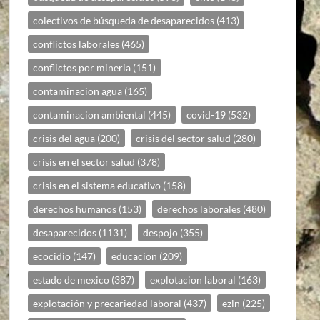
colectivos de búsqueda de desaparecidos
(413)
conflictos laborales
(465)
conflictos por mineria
(151)
contaminacion agua
(165)
contaminacion ambiental
(445)
covid-19
(532)
crisis del agua
(200)
crisis del sector salud
(280)
crisis en el sector salud
(378)
crisis en el sistema educativo
(158)
derechos humanos
(153)
derechos laborales
(480)
desaparecidos
(1131)
despojo
(355)
ecocidio
(147)
educacion
(209)
estado de mexico
(387)
explotacion laboral
(163)
explotación y precariedad laboral
(437)
ezln
(225)