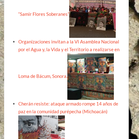
“Samir Flores Soberanes”
Organizaciones invitan a la VI Asamblea Nacional
por el Agua y, la Vida y el Territorio a realizarse en
Loma de Bácum, Sonora.
Cherán resiste: ataque armado rompe 14 años de
paz en la comunidad purépecha (Michoacán)