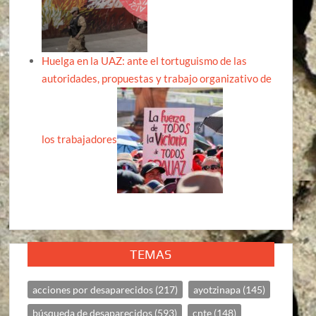
Huelga en la UAZ: ante el tortuguismo de las
autoridades, propuestas y trabajo organizativo de
los trabajadores
TEMAS
acciones por desaparecidos
(217)
ayotzinapa
(145)
búsqueda de desaparecidos
(593)
cnte
(148)