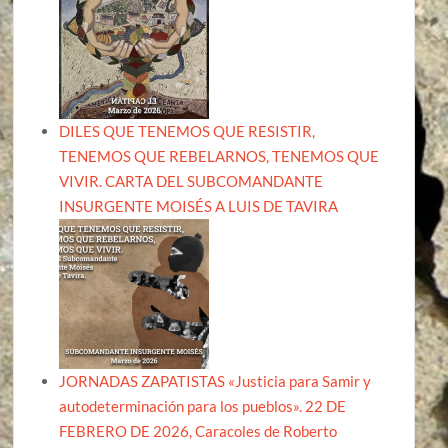
DILES QUE TENEMOS QUE RESISTIR,
TENEMOS QUE REBELARNOS, TENEMOS QUE
VIVIR. CARTA DEL SUBCOMANDANTE
INSURGENTE MOISÉS A LUIS DE TAVIRA
JORNADAS ZAPATISTAS «Justicia para Samir y
autodeterminación para los pueblos». 22 DE
FEBRERO DE 2026, Caracoles de Roberto