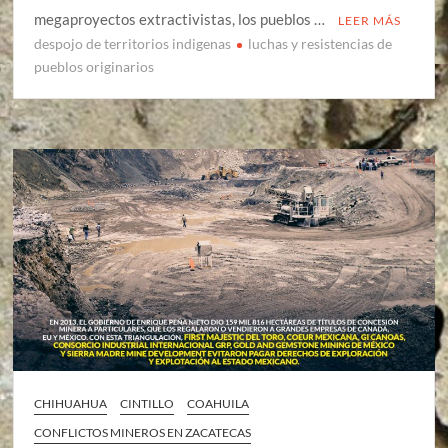
megaproyectos extractivistas, los pueblos …
LEER MÁS
despojo de territorios indigenas
luchas y resistencias de
pueblos originarios
CHIHUAHUA
CINTILLO
COAHUILA
CONFLICTOS MINEROS EN ZACATECAS