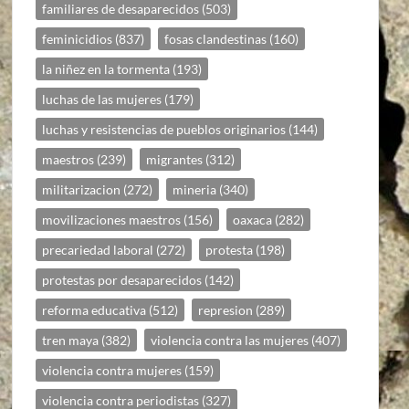
familiares de desaparecidos
(503)
feminicidios
(837)
fosas clandestinas
(160)
la niñez en la tormenta
(193)
luchas de las mujeres
(179)
luchas y resistencias de pueblos originarios
(144)
maestros
(239)
migrantes
(312)
militarizacion
(272)
mineria
(340)
movilizaciones maestros
(156)
oaxaca
(282)
precariedad laboral
(272)
protesta
(198)
protestas por desaparecidos
(142)
reforma educativa
(512)
represion
(289)
tren maya
(382)
violencia contra las mujeres
(407)
violencia contra mujeres
(159)
violencia contra periodistas
(327)