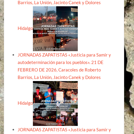
Barrios, La Unión, Jacinto Canek y Dolores
Hidalgo
JORNADAS ZAPATISTAS «Justicia para Samir y
autodeterminación para los pueblos». 21 DE
FEBRERO DE 2026, Caracoles de Roberto
Barrios, La Unión, Jacinto Canek y Dolores
Hidalgo
JORNADAS ZAPATISTAS «Justicia para Samir y