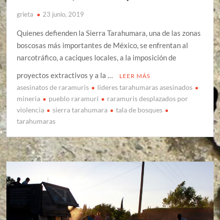
grieta
23 junio, 2019
Quienes defienden la Sierra Tarahumara, una de las zonas
boscosas más importantes de México, se enfrentan al
narcotráfico, a caciques locales, a la imposición de
proyectos extractivos y a la …
LEER MÁS
asesinatos de raramuris
lideres tarahumaras asesinados
mineria
pueblo raramuri
raramuris desplazados por
violencia
sierra tarahumara
tala de bosques
tarahumaras