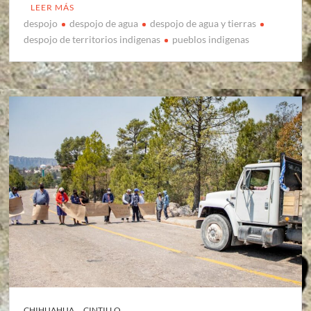
LEER MÁS
despojo
despojo de agua
despojo de agua y tierras
despojo de territorios indigenas
pueblos indigenas
CHIHUAHUA
CINTILLO