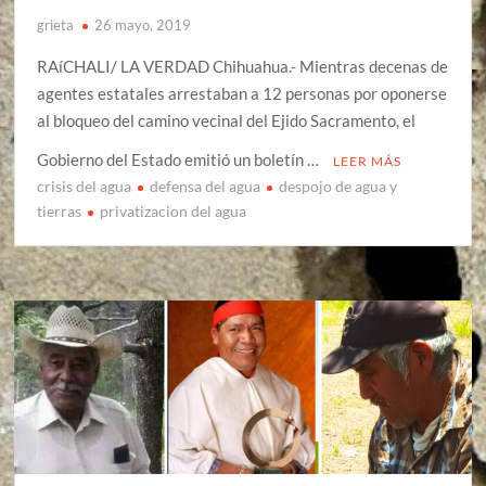
grieta
26 mayo, 2019
RAíCHALI/ LA VERDAD Chihuahua.- Mientras decenas de
agentes estatales arrestaban a 12 personas por oponerse
al bloqueo del camino vecinal del Ejido Sacramento, el
Gobierno del Estado emitió un boletín …
LEER MÁS
crisis del agua
defensa del agua
despojo de agua y
tierras
privatizacion del agua