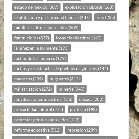
estado de mexico
(387)
explotacion laboral
(163)
explotación y precariedad laboral
(437)
ezln
(225)
familiares de desaparecidos
(503)
feminicidios
(837)
fosas clandestinas
(160)
la niñez en la tormenta
(193)
luchas de las mujeres
(179)
luchas y resistencias de pueblos originarios
(144)
maestros
(239)
migrantes
(312)
militarizacion
(272)
mineria
(340)
movilizaciones maestros
(156)
oaxaca
(282)
precariedad laboral
(272)
protesta
(198)
protestas por desaparecidos
(142)
reforma educativa
(512)
represion
(289)