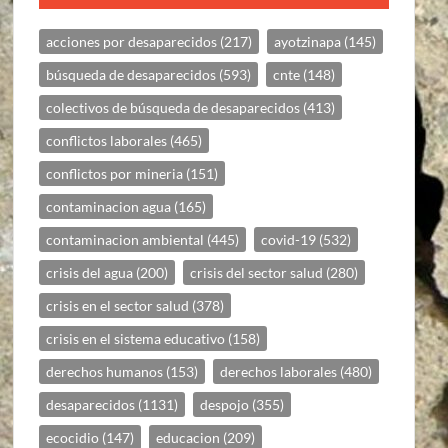
acciones por desaparecidos
(217)
ayotzinapa
(145)
búsqueda de desaparecidos
(593)
cnte
(148)
colectivos de búsqueda de desaparecidos
(413)
conflictos laborales
(465)
conflictos por mineria
(151)
contaminacion agua
(165)
contaminacion ambiental
(445)
covid-19
(532)
crisis del agua
(200)
crisis del sector salud
(280)
crisis en el sector salud
(378)
crisis en el sistema educativo
(158)
derechos humanos
(153)
derechos laborales
(480)
desaparecidos
(1131)
despojo
(355)
ecocidio
(147)
educacion
(209)