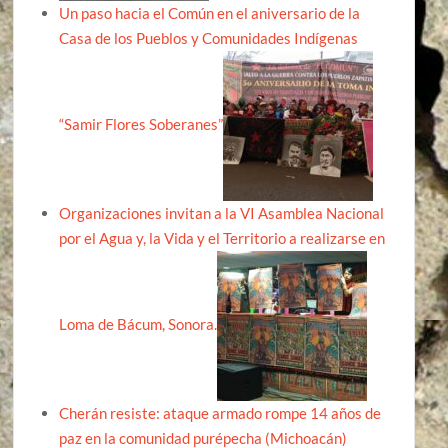
Un paso hacia el Común en el aniversario de la
Casa de los Pueblos y Comunidades Indígenas
“Samir Flores Soberanes”
Organizaciones invitan a la VI Asamblea Nacional
por el Agua y, la Vida y el Territorio a realizarse en
Loma de Bácum, Sonora.
Cherán resiste: ataque armado rompe 14 años de
paz en la comunidad purépecha (Michoacán)