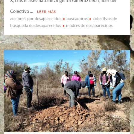
X, tras el asesinato de Angelita Almeraz León, líder del
Colectivo …
LEER MÁS
acciones por desaparecidos
buscadoras
colectivos de
búsqueda de desaparecidos
madres de desaparecidos