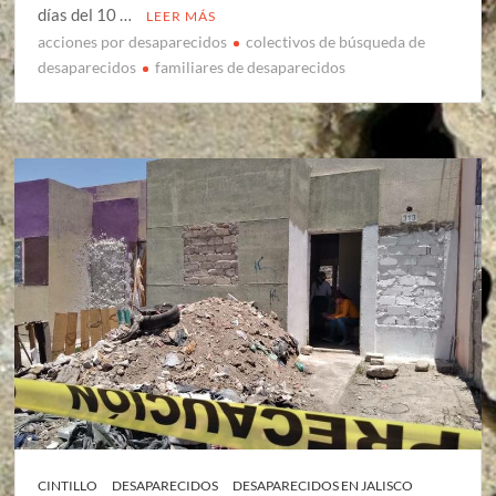
días del 10 …
LEER MÁS
acciones por desaparecidos
colectivos de búsqueda de
desaparecidos
familiares de desaparecidos
CINTILLO
DESAPARECIDOS
DESAPARECIDOS EN JALISCO