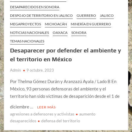
DESAPARECIDOS EN SONORA
DESPOJO DE TERRITORIO EN JALISCO
GUERRERO
JALISCO
MEGAPROYECTOS
MICHOACÁN
MINERÍA EN GUERRERO
NOTICIAS NACIONALES
OAXACA
SONORA
TEMAS NACIONALES
Desaparecer por defender el ambiente y
el territorio en México
Admin
9 octubre, 2023
Por Thelma Gómez Durán y Aranzazú Ayala / Lado B En
México, 93 personas defensoras del ambiente y el
territorio han sido víctimas de desaparición desde el 1 de
diciembre …
LEER MÁS
agresiones a defensores y activistas
aumento
desaparecidos
defensa del territorio