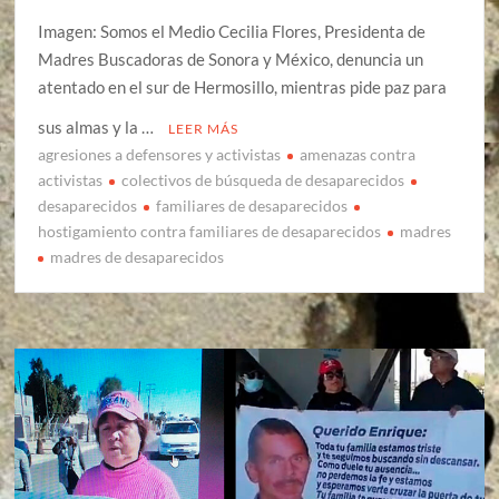
Imagen: Somos el Medio Cecilia Flores, Presidenta de
Madres Buscadoras de Sonora y México, denuncia un
atentado en el sur de Hermosillo, mientras pide paz para
sus almas y la …
LEER MÁS
agresiones a defensores y activistas
amenazas contra
activistas
colectivos de búsqueda de desaparecidos
desaparecidos
familiares de desaparecidos
hostigamiento contra familiares de desaparecidos
madres
madres de desaparecidos