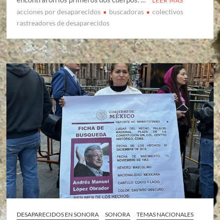
LEER MÁS
acciones por desaparecidos
buscadoras
colectivos
rastreadores de desaparecidos
DESAPARECIDOS EN SONORA
SONORA
TEMAS NACIONALES