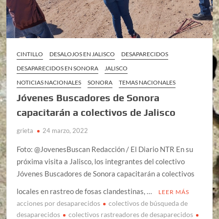
CINTILLO
DESALOJOS EN JALISCO
DESAPARECIDOS
DESAPARECIDOS EN SONORA
JALISCO
NOTICIAS NACIONALES
SONORA
TEMAS NACIONALES
Jóvenes Buscadores de Sonora
capacitarán a colectivos de Jalisco
grieta
24 marzo, 2022
Foto: @JovenesBuscan Redacción / El Diario NTR En su
próxima visita a Jalisco, los integrantes del colectivo
Jóvenes Buscadores de Sonora capacitarán a colectivos
locales en rastreo de fosas clandestinas, …
LEER MÁS
acciones por desaparecidos
colectivos de búsqueda de
desaparecidos
colectivos rastreadores de desaparecidos