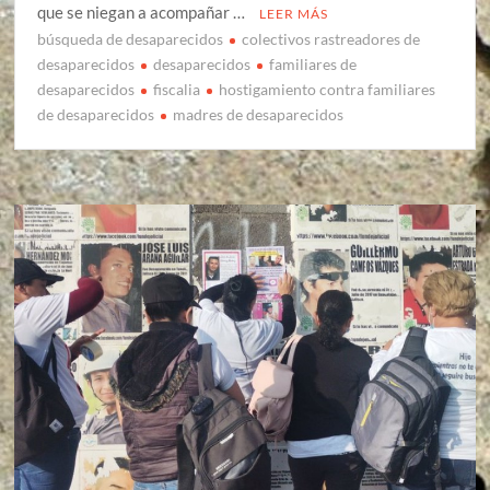
que se niegan a acompañar …
LEER MÁS
búsqueda de desaparecidos
colectivos rastreadores de
desaparecidos
desaparecidos
familiares de
desaparecidos
fiscalia
hostigamiento contra familiares
de desaparecidos
madres de desaparecidos