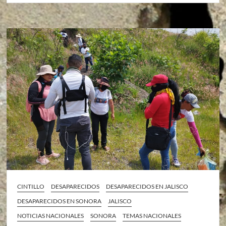
CINTILLO
DESAPARECIDOS
DESAPARECIDOS EN JALISCO
DESAPARECIDOS EN SONORA
JALISCO
NOTICIAS NACIONALES
SONORA
TEMAS NACIONALES