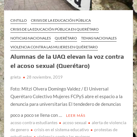
CINTILLO
CRISIS DE LA EDUCACIÓN PÚBLICA
CRISIS DE LA EDUCACIÓN PÚBLICA EN QUERÉTARO
NOTICIAS NACIONALES
QUERÉTARO
TEMAS NACIONALES
VIOLENCIA CONTRA LAS MUJERES EN QUÉRETARO
Alumnas de la UAQ elevan la voz contra
el acoso sexual (Querétaro)
grieta
28 noviembre, 2019
Foto: Mitzi Olvera Domingo Valdez / El Universal
Querétaro Colectivo Mujeres FCPyS abre el espacio a la
denuncia para universitarias El tendedero de denuncias
poco a poco se llena con …
LEER MÁS
acoso contra estudiantes
acoso sexual
alerta de violencia
de genero
crisis en el sistema educativo
protestas de
estudiantes
violencia contra las mujeres