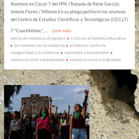
Alumnos en Cecyt 7 del IPN. (Tomada de Rene García)
Selene Flores / Milenio En su pliego petitorio los alumnos
del Centro de Estudios Científicos y Tecnológicos (CECyT)
7 “Cuauhtémoc”, …
LEER MÁS
alerta de violencia de genero
crisis en el sistema educativo
incremento en la violencia
protestas contra la
inseguridad y la violencia
represión a estudiantes
violencia contra estudiantes
violencia contra migrantes