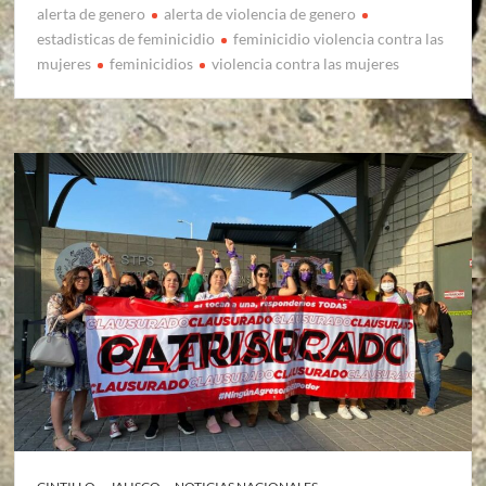
alerta de genero
alerta de violencia de genero
estadisticas de feminicidio
feminicidio violencia contra las
mujeres
feminicidios
violencia contra las mujeres