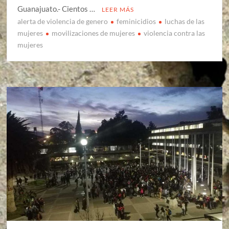
Guanajuato.- Cientos …
LEER MÁS
alerta de violencia de genero
feminicidios
luchas de las
mujeres
movilizaciones de mujeres
violencia contra las
mujeres