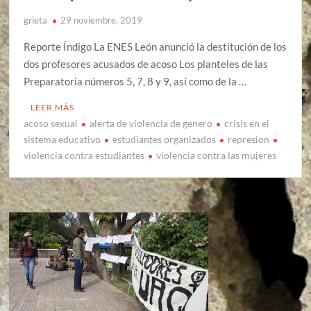
grieta
29 noviembre, 2019
Reporte Índigo La ENES León anunció la destitución de los
dos profesores acusados de acoso Los planteles de las
Preparatoria números 5, 7, 8 y 9, así como de la …
LEER MÁS
acoso sexual
alerta de violencia de genero
crisis en el
sistema educativo
estudiantes organizados
represion
violencia contra estudiantes
violencia contra las mujeres