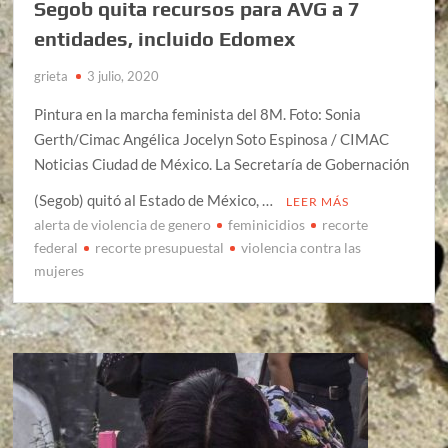
Segob quita recursos para AVG a 7
entidades, incluido Edomex
grieta
3 julio, 2020
Pintura en la marcha feminista del 8M. Foto: Sonia
Gerth/Cimac Angélica Jocelyn Soto Espinosa / CIMAC
Noticias Ciudad de México. La Secretaría de Gobernación
(Segob) quitó al Estado de México, …
LEER MÁS
alerta de violencia de genero
feminicidios
recorte
federal
recorte presupuestal
violencia contra las
mujeres