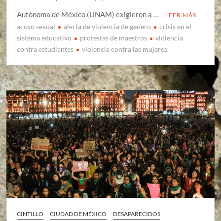
Autónoma de México (UNAM) exigieron a …
LEER MÁS
acoso sexual
alerta de violencia de genero
crisis en el
sistema educativo
protestas de maestros
violencia
contra estudiantes
violencia contra las mujeres
CINTILLO
CIUDAD DE MÉXICO
DESAPARECIDOS