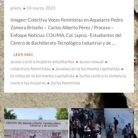
grieta
14 marzo, 2023
Imagen: Colectiva Voces Feministas en Aquelarre Pedro
Zamora Briseño – Carlos Alberto Pérez / Proceso –
Enfoque Noticias COLIMA, Col. (apro).- Estudiantes del
Centro de Bachillerato Tecnológico Industrial y de …
LEER MÁS
acoso contra mujeres estudiantes
acoso sexual
colectivos feministas
jovenes en la tormenta capitalista
la niñez en la tormenta capitalista
lucha contra la violencia
contra las mujeres
lucha feminista