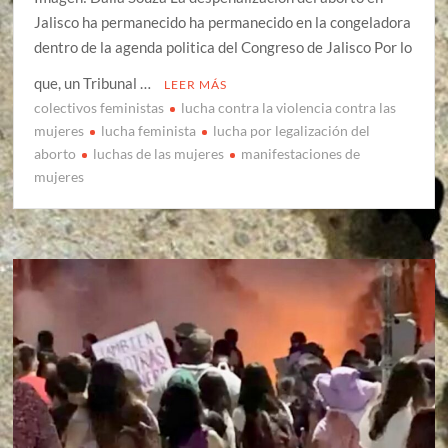
Jalisco ha permanecido ha permanecido en la congeladora
dentro de la agenda politica del Congreso de Jalisco Por lo
que, un Tribunal …
LEER MÁS
colectivos feministas
lucha contra la violencia contra las
mujeres
lucha feminista
lucha por legalización del
aborto
luchas de las mujeres
manifestaciones de
mujeres