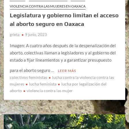
VIOLENCIA CONTRA LAS MUJERES EN OAXACA
Legislatura y gobierno limitan el acceso
al aborto seguro en Oaxaca
grieta
9 junio, 2023
Imagen: A cuatro años después de la despenalización del
aborto, colectivas llaman a legisladores y al gobierno del
estado a fijar lineamientos y a garantizar presupuesto
para el aborto seguro …
LEER MÁS
colectivos feministas
lucha contra la violencia contra las
mujeres
lucha feminista
lucha por legalización del
aborto
violencia contra las mujer