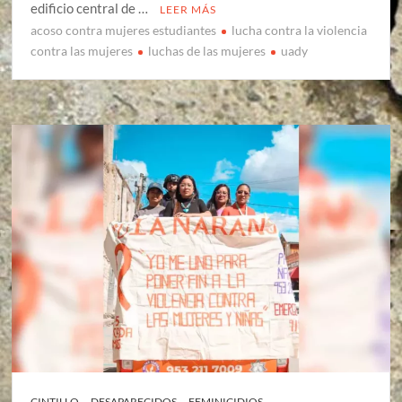
edificio central de …
LEER MÁS
acoso contra mujeres estudiantes
lucha contra la violencia
contra las mujeres
luchas de las mujeres
uady
CINTILLO
DESAPARECIDOS
FEMINICIDIOS