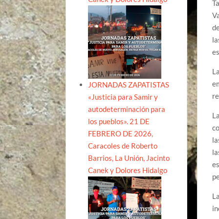
Ta
Va
d
l
es
La
em
JORNADAS ZAPATISTAS
re
«Justicia para Samir y
autodeterminación para
La
los pueblos». 21 DE
co
FEBRERO DE 2026,
la
Caracoles de Roberto
la
Barrios, La Unión, Jacinto
es
Canek y Dolores Hidalgo
p
La
in