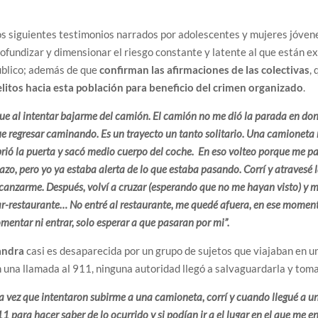
s siguientes testimonios narrados por adolescentes y mujeres jóven
ofundizar y dimensionar el riesgo constante y latente al que están e
úblico; además de que
confirman las afirmaciones de las colectivas
,
litos hacia esta población para beneficio del crimen organizado
.
ue al intentar bajarme del camión. El camión no me dió la parada en d
e regresar caminando. Es un trayecto un tanto solitario. Una camioneta m
rió la puerta y sacó medio cuerpo del coche. En eso volteo porque me pa
azo, pero yo ya estaba alerta de lo que estaba pasando. Corrí y atravesé 
canzarme. Después, volví a cruzar (esperando que no me hayan visto) y
r-restaurante… No entré al restaurante, me quedé afuera, en ese moment
mentar ni entrar, solo esperar a que pasaran por mi”.
andra
casi es desaparecida por un grupo de sujetos que viajaban en 
 una llamada al 911, ninguna autoridad llegó a salvaguardarla y toma
a vez que intentaron subirme a una camioneta, corrí y cuando llegué a u
1 para hacer saber de lo ocurrido y si podían ir a el lugar en el que me 