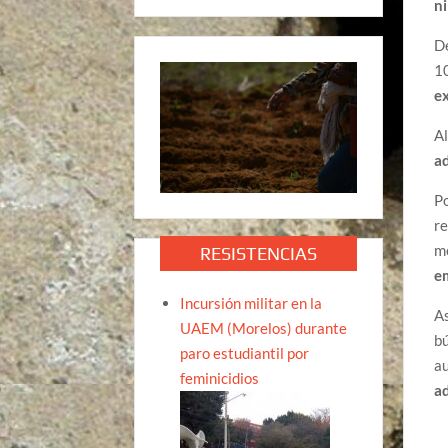
n
De
10
e
Al
a
Po
re
me
RESISTENCIAS
e
Incursión militar en la
A
UAEM (Morelos) durante
bú
paro estudiantil por
a
feminicidios
a