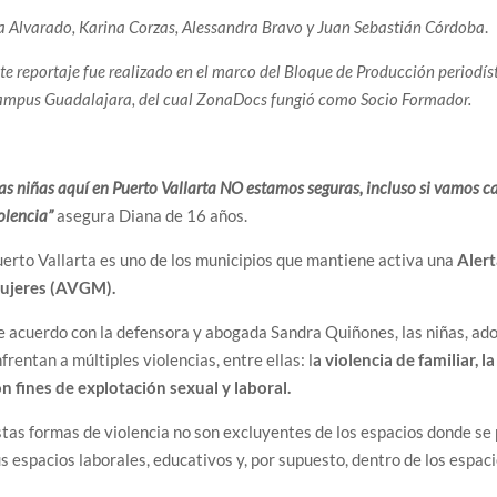
a Alvarado, Karina Corzas, Alessandra Bravo y Juan Sebastián Córdoba
.
te reportaje fue realizado en el marco del Bloque de Producción periodí
mpus Guadalajara, del cual ZonaDocs fungió como Socio Formador.
as niñas aquí en Puerto Vallarta NO estamos seguras, incluso si vamos c
olencia”
asegura Diana de 16 años.
erto Vallarta es uno de los municipios que mantiene activa una
Alert
ujeres (AVGM).
 acuerdo con la defensora y abogada Sandra Quiñones, las niñas, ado
frentan a múltiples violencias, entre ellas: l
a violencia de familiar, l
n fines de explotación sexual y laboral.
tas formas de violencia no son excluyentes de los espacios donde se 
s espacios laborales, educativos y, por supuesto, dentro de los espac