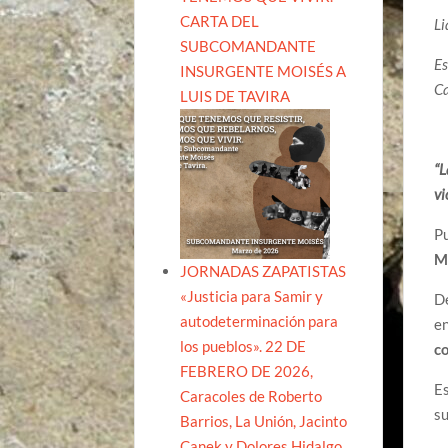
CARTA DEL
Li
SUBCOMANDANTE
Es
INSURGENTE MOISÉS A
Ca
LUIS DE TAVIRA
“L
vi
Pu
M
JORNADAS ZAPATISTAS
«Justicia para Samir y
De
autodeterminación para
en
los pueblos». 22 DE
co
FEBRERO DE 2026,
Es
Caracoles de Roberto
su
Barrios, La Unión, Jacinto
Canek y Dolores Hidalgo