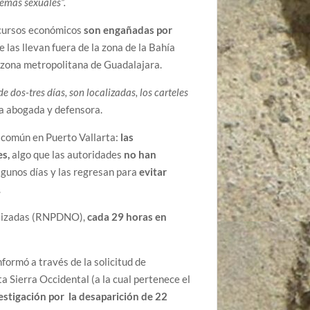
temas sexuales”.
ecursos económicos
son engañadas por
e las llevan fuera de la zona de la Bahía
 zona metropolitana de Guadalajara.
dos-tres días, son localizadas, los carteles
 la abogada y defensora.
 común en Puerto Vallarta:
las
es,
algo que las autoridades
no han
lgunos días y las regresan para
evitar
.
calizadas (RNPDNO),
cada 29 horas en
formó a través de la solicitud de
a Sierra Occidental (a la cual pertenece el
estigación por la desaparición de 22