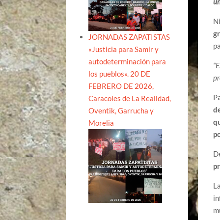
un
Ni
gr
JORNADAS ZAPATISTAS
p
«Justicia para Samir y
autodeterminación para
“E
los pueblos». 20 DE
pr
FEBRERO DE 2026,
Pa
Caracoles de La Realidad,
d
Oventik, Garrucha y
q
Morelia
po
D
p
La
in
mu