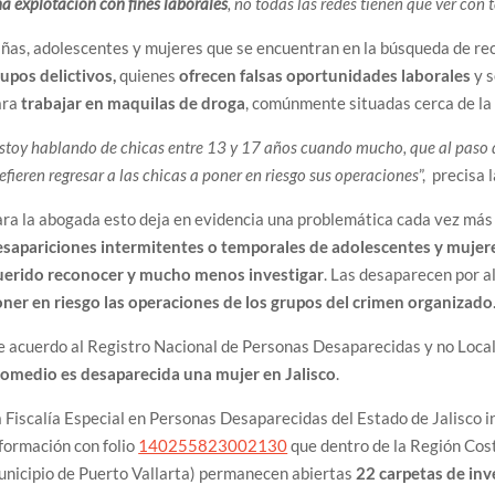
a explotación con fines laborales
, no todas las redes tienen que ver con 
ñas, adolescentes y mujeres que se encuentran en la búsqueda de r
upos delictivos,
quienes
ofrecen falsas oportunidades laborales
y s
ara
trabajar en maquilas de droga
, comúnmente situadas cerca de la
stoy hablando de chicas entre 13 y 17 años cuando mucho, que al paso de 
efieren regresar a las chicas a poner en riesgo sus operaciones
”, precisa
ra la abogada esto deja en evidencia una problemática cada vez más
esapariciones intermitentes o temporales de adolescentes y mujer
uerido reconocer y mucho menos investigar
. Las desaparecen por a
ner en riesgo las operaciones de los grupos del crimen organizado
e acuerdo al Registro Nacional de Personas Desaparecidas y no Lo
romedio es desaparecida una mujer en Jalisco
.
 Fiscalía Especial en Personas Desaparecidas del Estado de Jalisco in
formación con folio
140255823002130
que dentro de la Región Cost
nicipio de Puerto Vallarta) permanecen abiertas
22 carpetas de inv