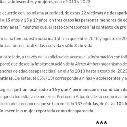
iñas, adolescentes y mujeres
, entre 2013 y 2023.
 acuerdo con las misma autoridad, de estas
22 víctimas de desapari
 a 15 años y 15 a 19 años, en
tres casos las personas menores de e
xtraviadas”
; mientras que, el resto corresponden
“al contexto de pro
 mismo tiempo, esta autoridad afirma que entre 2018 y agosto de 2
dultas
fueron localizadas con vida y
sólo 3 sin vida.
r otro lado, a través de la solicitud de acceso a la información con fol
portó que desde la implementación de la
Alerta Amber
(mecanismo de
nores de edad desaparecidas) en el año 2013 hasta agosto del 2023
mitidas.
De éstas, el 65% (13) corresponde a niñas y adolescentes y e
segura que
han localizado a 16 y que 4 permanecen en condición d
squeda inmediata de mujeres: Protocolo Alba, desde su conformación
utoridades reconocen que se han emitido
137 cédulas
, de éstas
104 ha
dolescente o mujer reportada como desaparecida.
***