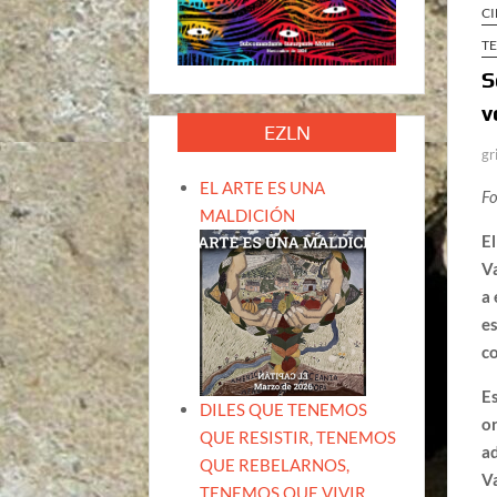
CI
T
S
v
EZLN
gr
EL ARTE ES UNA
Fo
MALDICIÓN
El
Va
a 
es
co
Es
DILES QUE TENEMOS
o
QUE RESISTIR, TENEMOS
ad
QUE REBELARNOS,
Va
TENEMOS QUE VIVIR.