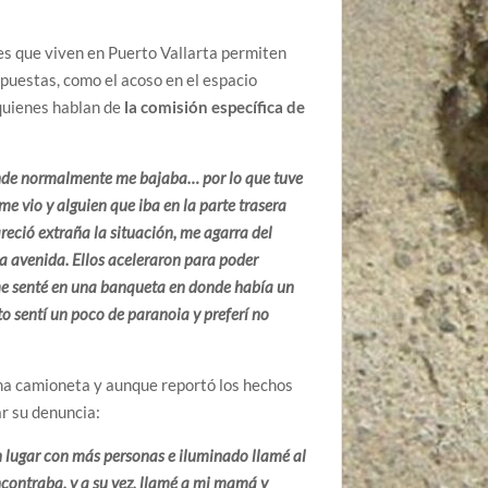
es que viven en Puerto Vallarta permiten
xpuestas, como el acoso en el espacio
 quienes hablan de
la comisión específica de
onde normalmente me bajaba… por lo que tuve
e vio y alguien que iba en la parte trasera
reció extraña la situación, me agarra del
la avenida. Ellos aceleraron para poder
 me senté en una banqueta en donde había un
o sentí un poco de paranoia y preferí no
una camioneta y aunque reportó los hechos
r su denuncia:
n lugar con más personas e iluminado llamé al
encontraba, y a su vez, llamé a mi mamá y