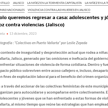
NTILLO
JALISCO
LA NIÑEZ EN LA TORMENTA CAPITALISTA
LA NIÑEZ EN LA
EMAS NACIONALES
VIOLENCIA CONTRA LAS MUJERES EN JALISCO
olo queremos regresar a casa: adolescentes y jó
oz contra violencias (Jalisco)
ieta
13 diciembre, 2023
tografía : “Colectivas en Puerto Vallarta” por Leslie Zepeda
 contexto de inseguridad y desprotección actual que rodea a niñas
llarta, Jalisco, generado por las omisiones e ineficacia del gobiern
enfrentar situaciones de violencia de forma cotidiana. Dentro y fue
pacio público sobreviven entre acoso callejero e, incluso, desapar
n fines de explotación laboral para el beneficio del crimen organi
 a través del accionar de las colectivas feministas de este municipi
rganizan para autocuidarse y acompañarse entre colectivamente. E
olescentes y jóvenes que se han enfrentado a estas formas de viol
llarta, al mismo tiempo que reúne las estrategias que han emplead