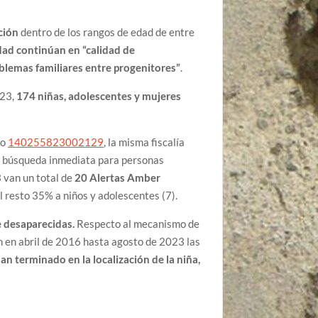
ción
dentro de los rangos de edad de entre
dad continúan en “calidad de
blemas familiares entre progenitores”
.
023,
174 niñas, adolescentes y mujeres
io
140255823002129
, la misma fiscalía
 búsqueda inmediata para personas
 van un total de
20 Alertas Amber
l resto 35% a niños y adolescentes (7).
e desaparecidas.
Respecto al mecanismo de
 en abril de 2016 hasta agosto de 2023 las
n terminado en la localización de la niña,