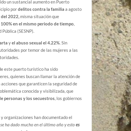
enido un sustancial aumento en Puerto
icipio por
delitos contra la familia
a agosto
 del 2022,
misma situación que
 100% en el mismo periodo de tiempo
,
d Pública (SESNP).
arta
y
el abuso sexual el 4.22%
. Sin
utoridades por temor de las mujeres a las
utoridades.
e este puerto turístico ha sido
res, quienes buscan llamar la atención de
 acciones que garanticen la seguridad de
oblemática conocida y visibilizada, que
de personas y los secuestros
, los gobiernos
s y organizaciones han documentado el
 se ha dado mucho en el último año y esto
es