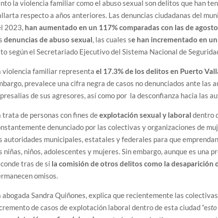
nto la violencia familiar como el abuso sexual son delitos que han t
llarta respecto a años anteriores. Las denuncias ciudadanas del mun
el 2023,
han aumentado en un 117% comparadas con las de agosto
as
denuncias de abuso sexual
, las cuales s
e han incrementado en un
to según el Secretariado Ejecutivo del Sistema Nacional de Segurida
 violencia familiar representa
el 17.3% de los delitos en Puerto Vall
bargo, prevalece una cifra negra de casos no denunciados ante las a
presalias de sus agresores, así como por la desconfianza hacia las a
 trata de personas con fines de
explotación sexual y laboral
dentro d
nstantemente denunciado por las colectivas y organizaciones de muje
s autoridades municipales, estatales y federales para que emprendan
s niñas, niños, adolescentes y mujeres. Sin embargo, aunque es una pr
conde tras de sí
la comisión de otros delitos como la desaparición 
ermanecen omisos.
 abogada Sandra Quiñones, explica que recientemente las colectiva
cremento de casos de explotación laboral dentro de esta ciudad “e
sto