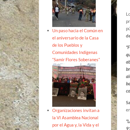
Lo
pr
p
Un paso hacia el Común en
de
el aniversario de la Casa
de los Pueblos y
“F
Comunidades Indígenas
qu
“Samir Flores Soberanes”
ab
br
al
ba
co
S
en
Organizaciones invitan a
la VI Asamblea Nacional
“L
por el Agua y, la Vida y el
91