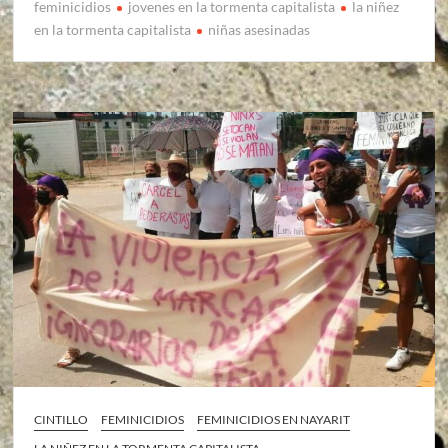
feminicidios
jovenes en la tormenta capitalista
la niñez
en la tormenta capitalista
niñas asesinadas
CINTILLO
FEMINICIDIOS
FEMINICIDIOS EN NAYARIT