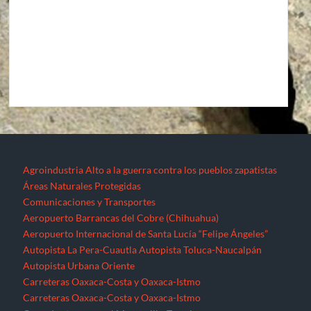
Agroindustria
Alto a la guerra contra los pueblos zapatistas
Áreas Naturales Protegidas
Comunicaciones y Transportes
Aeropuerto Barrancas del Cobre (Chihuahua)
Aeropuerto Internacional de Santa Lucía “Felipe Ángeles”
Autopista La Pera-Cuautla
Autopista Toluca-Naucalpán
Autopista Urbana Oriente
Carreteras Oaxaca-Costa y Oaxaca-Istmo
Carreteras Oaxaca-Costa y Oaxaca-Istmo