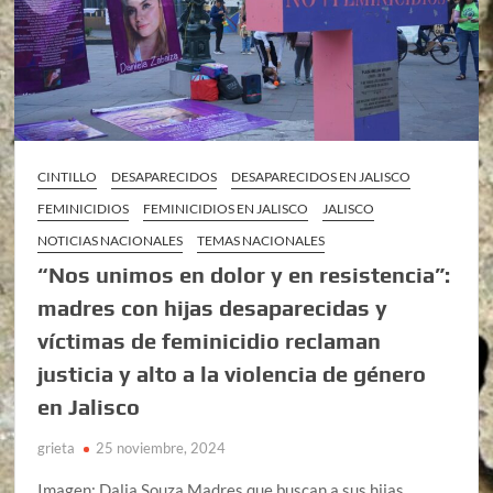
CINTILLO
DESAPARECIDOS
DESAPARECIDOS EN JALISCO
FEMINICIDIOS
FEMINICIDIOS EN JALISCO
JALISCO
NOTICIAS NACIONALES
TEMAS NACIONALES
“Nos unimos en dolor y en resistencia”:
madres con hijas desaparecidas y
víctimas de feminicidio reclaman
justicia y alto a la violencia de género
en Jalisco
grieta
25 noviembre, 2024
Imagen: Dalia Souza Madres que buscan a sus hijas