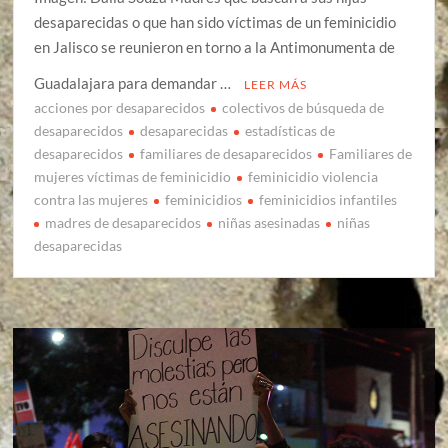
desaparecidas o que han sido víctimas de un feminicidio
en Jalisco se reunieron en torno a la Antimonumenta de
Guadalajara para demandar …
LEER MÁS
acciones por desaparecidos
colectivos de búsqueda de
desaparecidos
desaparecidas
estadísticas de
desaparecidos
familiares de desaparecidos
Familiares de
mujeres víctimas de feminicidio
feminicidio violencia
contra las mujeres
feminicidios
feminicidios infantiles
madres de desaparecidos
niñas asesinadas
niñas
desaparecidas