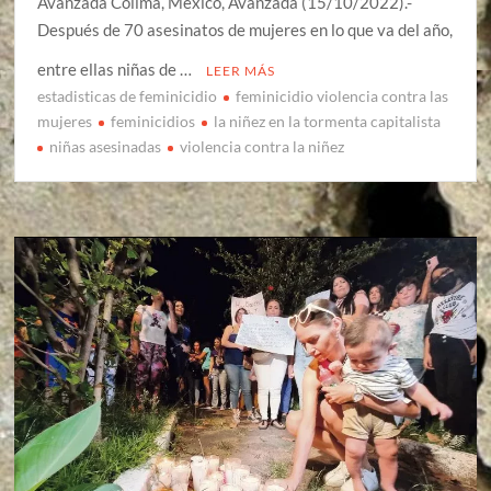
Avanzada Colima, México, Avanzada (15/10/2022).-
Después de 70 asesinatos de mujeres en lo que va del año,
entre ellas niñas de …
LEER MÁS
estadisticas de feminicidio
feminicidio violencia contra las
mujeres
feminicidios
la niñez en la tormenta capitalista
niñas asesinadas
violencia contra la niñez