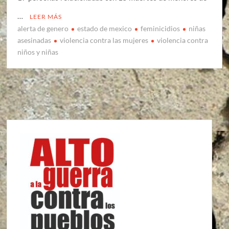
…
LEER MÁS
alerta de genero
estado de mexico
feminicidios
niñas
asesinadas
violencia contra las mujeres
violencia contra
niños y niñas