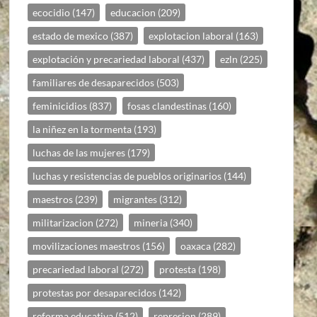
ecocidio
(147)
educacion
(209)
estado de mexico
(387)
explotacion laboral
(163)
explotación y precariedad laboral
(437)
ezln
(225)
familiares de desaparecidos
(503)
feminicidios
(837)
fosas clandestinas
(160)
la niñez en la tormenta
(193)
luchas de las mujeres
(179)
luchas y resistencias de pueblos originarios
(144)
maestros
(239)
migrantes
(312)
militarizacion
(272)
mineria
(340)
movilizaciones maestros
(156)
oaxaca
(282)
precariedad laboral
(272)
protesta
(198)
protestas por desaparecidos
(142)
reforma educativa
(512)
represion
(289)