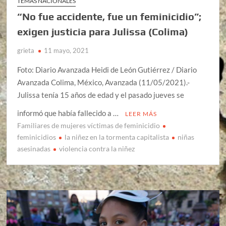
TEMAS NACIONALES
“No fue accidente, fue un feminicidio”;
exigen justicia para Julissa (Colima)
grieta
11 mayo, 2021
Foto: Diario Avanzada Heidi de León Gutiérrez / Diario
Avanzada Colima, México, Avanzada (11/05/2021).-
Julissa tenía 15 años de edad y el pasado jueves se
informó que había fallecido a …
LEER MÁS
Familiares de mujeres víctimas de feminicidio
feminicidios
la niñez en la tormenta capitalista
niñas
asesinadas
violencia contra la niñez