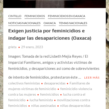
CINTILLO
FEMINICIDIOS
FEMINICIDIOS EN OAXACA
NOTICIAS NACIONALES
OAXACA
TEMAS NACIONALES
Exigen justicia por feminicidios e
indagar las desapariciones (Oaxaca)
grieta
29 enero, 2023
Imagen: Tomada de la red Lisbeth Mejía Reyes / El
Imparcial Familiares, amigos y activistas víctimas de
feminicidios, y desapariciones así como de sobrevivientes
de intento de feminicidios, protestaron éste …
LEER MÁS
colectivos feministas
desaparecidas
Familiares de
mujeres víctimas de feminicidio
feminicidio violencia
contra las mujeres
feminicidios
lucha contra el
feminicidio
lucha feminista
movilizaciones contra
feminicidios
niñas asesinadas
niñas desaparecidas