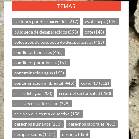
TEMAS
acciones por desaparecidos
(217)
ayotzinapa
(145)
búsqueda de desaparecidos
(593)
cnte
(148)
colectivos de búsqueda de desaparecidos
(413)
conflictos laborales
(465)
conflictos por mineria
(151)
contaminacion agua
(165)
contaminacion ambiental
(445)
covid-19
(532)
crisis del agua
(200)
crisis del sector salud
(280)
crisis en el sector salud
(378)
crisis en el sistema educativo
(158)
derechos humanos
(153)
derechos laborales
(480)
desaparecidos
(1131)
despojo
(355)