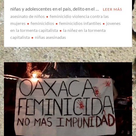
niñas y adolescentes en el país, delito en el …
LEER MÁS
asesinato de niños
feminicidio violencia contra las
mujeres
feminicidios
feminicidios infantiles
jovenes
en la tormenta capitalista
la niñez en la tormenta
capitalista
niñas asesinadas