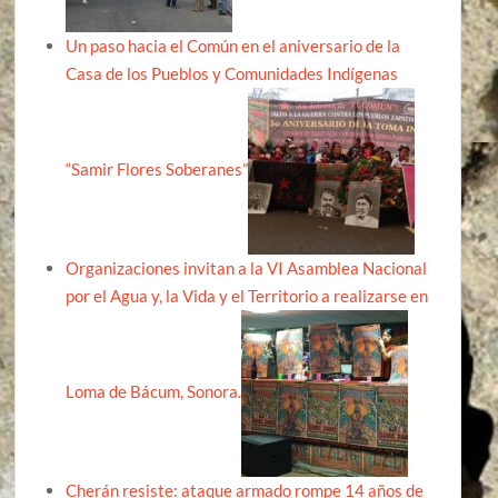
Un paso hacia el Común en el aniversario de la
Casa de los Pueblos y Comunidades Indígenas
“Samir Flores Soberanes”
Organizaciones invitan a la VI Asamblea Nacional
por el Agua y, la Vida y el Territorio a realizarse en
Loma de Bácum, Sonora.
Cherán resiste: ataque armado rompe 14 años de