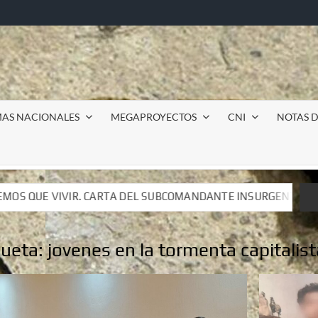
MAS NACIONALES
MEGAPROYECTOS
CNI
NOTAS D
COMANDANTE INSURGENTE MOISÉS A LUIS DE TAVIRA
I
COMANDANTE INSURGENTE MOISÉS A LUIS DE TAVIRA
I
queta:
jovenes en la tormenta capitalist