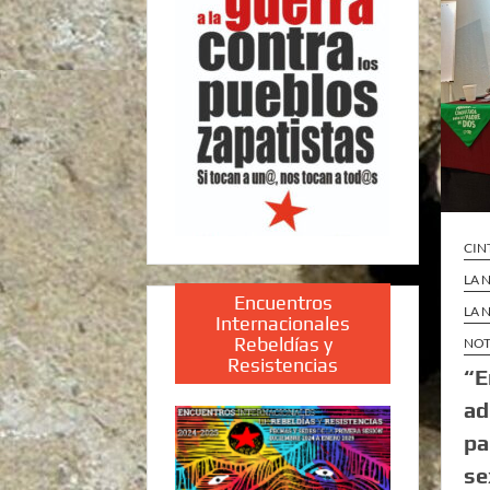
CIN
LA 
Encuentros
LA 
Internacionales
Rebeldías y
NOT
Resistencias
“E
ad
pa
se