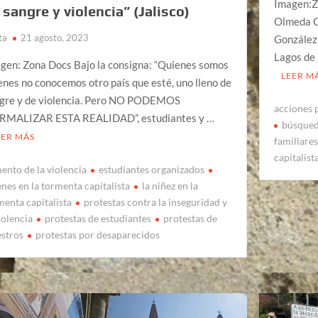
Imagen:Z
 sangre y violencia” (Jalisco)
Olmeda Cu
ta
21 agosto, 2023
González
Lagos de 
gen: Zona Docs Bajo la consigna: “Quienes somos
LEER M
enes no conocemos otro país que esté, uno lleno de
gre y de violencia. Pero NO PODEMOS
acciones 
MALIZAR ESTA REALIDAD”, estudiantes y …
búsqued
EER MÁS
familiare
capitalist
ento de la violencia
estudiantes organizados
enes en la tormenta capitalista
la niñez en la
menta capitalista
protestas contra la inseguridad y
iolencia
protestas de estudiantes
protestas de
stros
protestas por desaparecidos