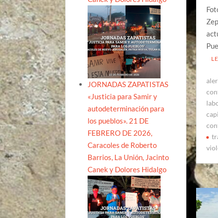
Fot
Zep
act
Pue
L
ale
JORNADAS ZAPATISTAS
con
«Justicia para Samir y
lab
autodeterminación para
capi
los pueblos». 21 DE
con
FEBRERO DE 2026,
tr
Caracoles de Roberto
vio
Barrios, La Unión, Jacinto
Canek y Dolores Hidalgo