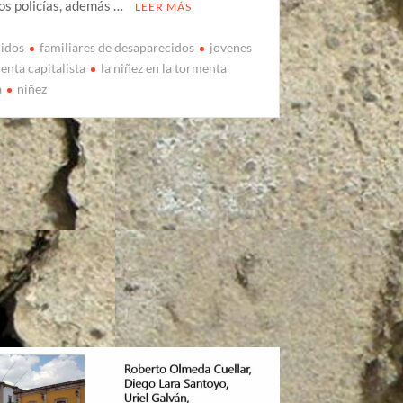
 los policías, además …
LEER MÁS
cidos
familiares de desaparecidos
jovenes
enta capitalista
la niñez en la tormenta
a
niñez