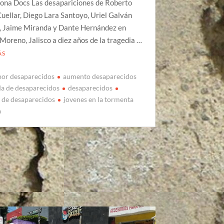
ona Docs Las desapariciones de Roberto
ellar, Diego Lara Santoyo, Uriel Galván
, Jaime Miranda y Dante Hernández en
Moreno, Jalisco a diez años de la tragedia …
ÁS
por desaparecidos
aumento desaparecidos
a de desaparecidos
desaparecidos
s de desaparecidos
jovenes en la tormenta
a