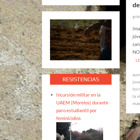
de
grie
Ima
jóv
san
NOR
L
aum
RESISTENCIAS
jov
tor
Incursión militar en la
la v
UAEM (Morelos) durante
mae
paro estudiantil por
feminicidios