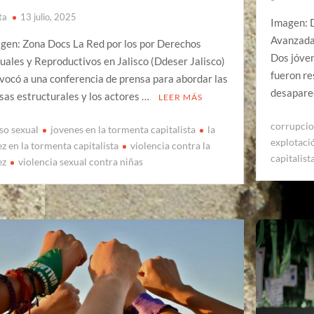
ta
13 julio, 2025
Imagen: 
Avanzada
gen: Zona Docs La Red por los por Derechos
Dos jóven
uales y Reproductivos en Jalisco (Ddeser Jalisco)
fueron r
vocó a una conferencia de prensa para abordar las
desapare
sas estructurales y los actores …
LEER MÁS
corrupci
so sexual
jovenes en la tormenta capitalista
la
explotaci
ez en la tormenta capitalista
violencia contra la
capitalist
ez
violencia sexual contra niñas