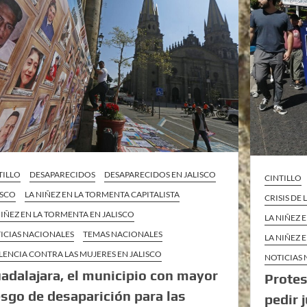
TILLO
DESAPARECIDOS
DESAPARECIDOS EN JALISCO
CINTILLO
ISCO
LA NIÑEZ EN LA TORMENTA CAPITALISTA
CRISIS DE
NIÑEZ EN LA TORMENTA EN JALISCO
LA NIÑEZ 
ICIAS NACIONALES
TEMAS NACIONALES
LA NIÑEZ 
LENCIA CONTRA LAS MUJERES EN JALISCO
NOTICIAS
adalajara, el municipio con mayor
Protes
esgo de desaparición para las
pedir 