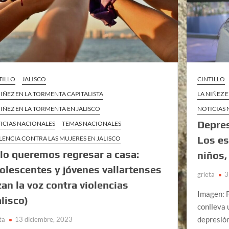
TILLO
JALISCO
CINTILLO
NIÑEZ EN LA TORMENTA CAPITALISTA
LA NIÑEZ 
NIÑEZ EN LA TORMENTA EN JALISCO
NOTICIAS
Depres
ICIAS NACIONALES
TEMAS NACIONALES
Los es
LENCIA CONTRA LAS MUJERES EN JALISCO
lo queremos regresar a casa:
niños,
olescentes y jóvenes vallartenses
grieta
3
zan la voz contra violencias
Imagen: 
alisco)
conlleva 
depresión
ta
13 diciembre, 2023