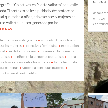
calle o a
ografía : “Colectivas en Puerto Vallarta” por Leslie
eda El contexto de inseguridad y desprotección
desapare
ual que rodea a niñas, adolescentes y mujeres en
en la torm
rto Vallarta, Jalisco, generado por las …
capitalist
EER MÁS
rta de violencia de genero
aumento de la violencia
tra las mujeres
colectivos feministas
explotacion
oral
explotacion sexual
jovenes en la tormenta
talista
la niñez en la tormenta capitalista
lucha
tra la violencia contra las mujeres
lucha feminista
ata personas
violencia contra las mujeres
lencia sexual contra niñas