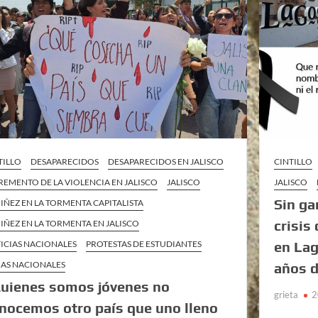
TILLO
DESAPARECIDOS
DESAPARECIDOS EN JALISCO
CINTILLO
REMENTO DE LA VIOLENCIA EN JALISCO
JALISCO
JALISCO
Sin ga
NIÑEZ EN LA TORMENTA CAPITALISTA
crisis
NIÑEZ EN LA TORMENTA EN JALISCO
ICIAS NACIONALES
PROTESTAS DE ESTUDIANTES
en Lag
AS NACIONALES
años d
uienes somos jóvenes no
grieta
2
nocemos otro país que uno lleno