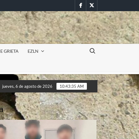
Facebook
Twitter
Buscar:
E GRIETA
EZLN
ncursión militar en la UAEM (Morelos) durante paro estudiantil p
jueves, 6 de agosto de 2026
10:43:38 AM
ncursión militar en la UAEM (Morelos) durante paro estudiantil p
a