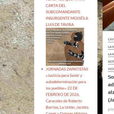
CARTA DEL
SUBCOMANDANTE
INSURGENTE MOISÉS A
LUIS DE TAVIRA
CIN
LA 
LA 
NOT
JORNADAS ZAPATISTAS
VIO
«Justicia para Samir y
So
autodeterminación para
ad
los pueblos». 22 DE
al
FEBRERO DE 2026,
(J
Caracoles de Roberto
Barrios, La Unión, Jacinto
grie
Canek y Dolores Hidalgo