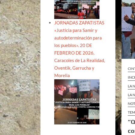
JORNADAS ZAPATISTAS
«Justicia para Samir y
autodeterminación para
los pueblos». 20 DE
FEBRERO DE 2026,
Caracoles de La Realidad,
Oventik, Garrucha y
CIN
Morelia
INC
LA 
LA 
NOT
TEM
“Q
co