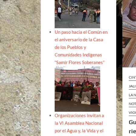
Un paso hacia el Común en
el aniversario de la Casa
de los Pueblos y
Comunidades Indígenas
“Samir Flores Soberanes”
CIN
JAL
LA 
NOT
VIO
Organizaciones invitan a
Gu
la VI Asamblea Nacional
ri
por el Agua y, la Vida y el