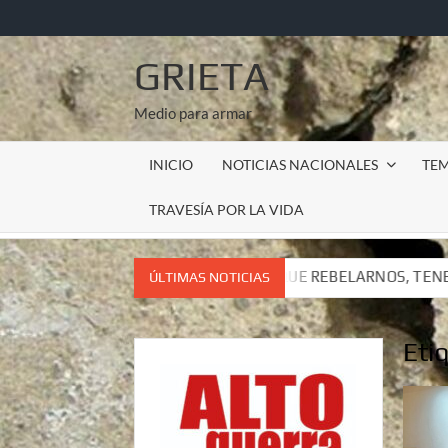
Saltar
al
contenido
GRIETA
Medio para armar
INICIO
NOTICIAS NACIONALES
TE
TRAVESÍA POR LA VIDA
NEMOS QUE REBELARNOS, TENEMOS QUE VIVIR. CARTA DEL SUB
ÚLTIMAS NOTICIAS
NEMOS QUE REBELARNOS, TENEMOS QUE VIVIR. CARTA DEL SUB
Eti