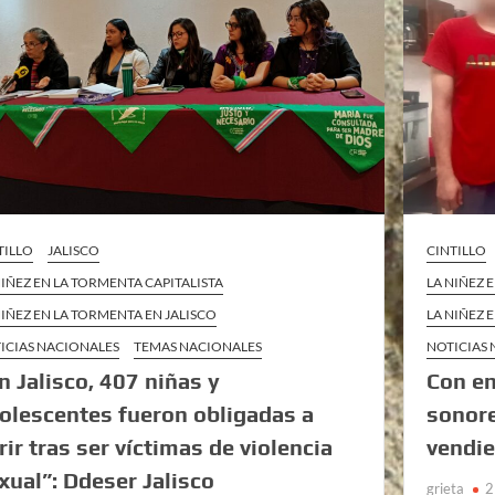
TILLO
JALISCO
CINTILLO
NIÑEZ EN LA TORMENTA CAPITALISTA
LA NIÑEZ 
NIÑEZ EN LA TORMENTA EN JALISCO
LA NIÑEZ 
ICIAS NACIONALES
TEMAS NACIONALES
NOTICIAS
n Jalisco, 407 niñas y
Con e
olescentes fueron obligadas a
sonore
rir tras ser víctimas de violencia
vendie
xual”: Ddeser Jalisco
grieta
2