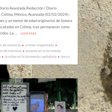
Diario Avanzada Redacción / Diario
 Colima, México, Avanzada (02/02/2024).-
es y un menor de edad originarios de Sonora
escatados en Colima, tras permanecer como
cidos. La …
LEER MÁS
on de menores
crimen organizado
ón de menores
jovenes en la tormenta
a
la niñez en la tormenta capitalista
narco