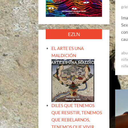
grie
Ima
Sex
con
EZLN
cau
EL ARTE ES UNA
abu
MALDICIÓN
niñ
niñ
DILES QUE TENEMOS
QUE RESISTIR, TENEMOS
QUE REBELARNOS,
TENEMOS QUE VIVIR.