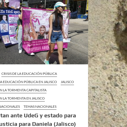
CRISIS DE LA EDUCACIÓN PÚBLICA
 LA EDUCACIÓN PÚBLICA EN JALISCO
JALISCO
EN LA TORMENTA CAPITALISTA
EN LA TORMENTA EN JALISCO
 NACIONALES
TEMAS NACIONALES
tan ante UdeG y estado para
justicia para Daniela (Jalisco)