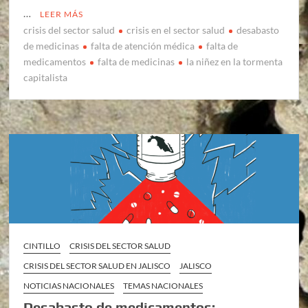
…
LEER MÁS
crisis del sector salud
crisis en el sector salud
desabasto
de medicinas
falta de atención médica
falta de
medicamentos
falta de medicinas
la niñez en la tormenta
capitalista
CINTILLO
CRISIS DEL SECTOR SALUD
CRISIS DEL SECTOR SALUD EN JALISCO
JALISCO
NOTICIAS NACIONALES
TEMAS NACIONALES
Desabasto de medicamentos: