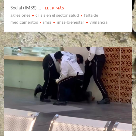
Social (IMSS) …
LEER MÁS
agresiones
crisis en el sector salud
falta de
medicamentos
imss
imss-bienestar
vigilancia