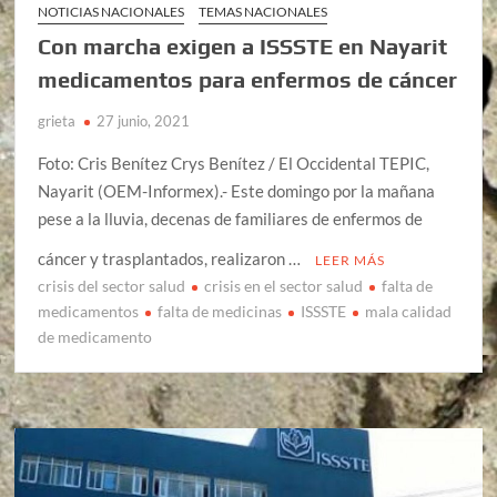
NOTICIAS NACIONALES
TEMAS NACIONALES
Con marcha exigen a ISSSTE en Nayarit
medicamentos para enfermos de cáncer
grieta
27 junio, 2021
Foto: Cris Benítez Crys Benítez / El Occidental TEPIC,
Nayarit (OEM-Informex).- Este domingo por la mañana
pese a la lluvia, decenas de familiares de enfermos de
cáncer y trasplantados, realizaron …
LEER MÁS
crisis del sector salud
crisis en el sector salud
falta de
medicamentos
falta de medicinas
ISSSTE
mala calidad
de medicamento