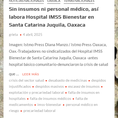
NOTICIAS NACIONALES
OAXACA
TEMAS NACIONALES
Sin insumos ni personal médico, así
labora Hospital IMSS Bienestar en
Santa Catarina Juquila, Oaxaca
grieta
4 abril, 2025
Imagen: Istmo Press Diana Manzo / Istmo Press Oaxaca,
Oax.-Trabajadores no sindicalizados del Hospital IMSS
Bienestar de Santa Catarina Juquila, Oaxaca -antes
hospital básico comunitario-denunciaron la crisis de salud
que …
LEER MÁS
crisis del sector salud
desabasto de medicinas
despidos
injustificados
despidos masivos
escasez de insumos
explotación y precariedad laboral
falta de insumos en
hospitales
falta de insumos médicos
falta de
medicamentos
imss-bienestar
personal médico en
riesgo
precariedad laboral