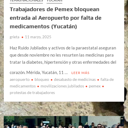
TEMAS NACIONALES
YUCATÁN
Trabajadores de Pemex bloquean
entrada al Aeropuerto por falta de
medicamentos (Yucatán)
grieta
11 marzo, 2025
Haz Ruido Jubilados y activos de la paraestatal aseguran
que desde noviembre no les resurten las medicinas para
tratar la diabetes, hipertensión y otras enfermedades del
corazón. Mérida, Yucatán, 11 …
LEER MÁS
aeropuerto
bloqueo
desabasto de medicinas
falta de
medicamentos
movilizaciones jubilados
pemex
protestas de trabajadores