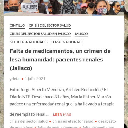
CINTILLO
CRISIS DEL SECTOR SALUD
CRISIS DEL SECTOR SALUD EN JALISCO
JALISCO
NOTICIAS NACIONALES
TEMAS NACIONALES
Falta de medicamentos, un crimen de
lesa humanidad: pacientes renales
(Jalisco)
grieta
1 julio, 2021
Foto: Jorge Alberto Mendoza, Archivo Redacción / El
Diario NTR Desde hace 31 años, María Esther Marrón
padece una enfermedad renal que la ha llevado a terapia
de reemplazo renal …
LEER MÁS
crisis del sector salud
crisis en el sector salud
desabasto
de medicinas
falta de medicamentos
falta de medicinas