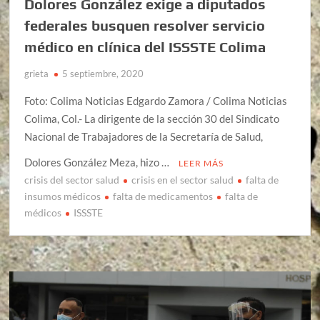
Dolores González exige a diputados
federales busquen resolver servicio
médico en clínica del ISSSTE Colima
grieta
5 septiembre, 2020
Foto: Colima Noticias Edgardo Zamora / Colima Noticias
Colima, Col.- La dirigente de la sección 30 del Sindicato
Nacional de Trabajadores de la Secretaría de Salud,
Dolores González Meza, hizo …
LEER MÁS
crisis del sector salud
crisis en el sector salud
falta de
insumos médicos
falta de medicamentos
falta de
médicos
ISSSTE