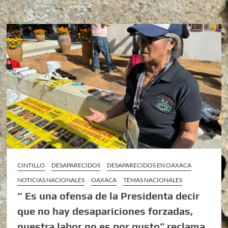
CINTILLO
DESAPARECIDOS
DESAPARECIDOS EN OAXACA
NOTICIAS NACIONALES
OAXACA
TEMAS NACIONALES
“ Es una ofensa de la Presidenta decir
que no hay desapariciones forzadas,
nuestra labor no es por gusto” reclama