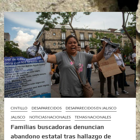
CINTILLO
DESAPARECIDOS
DESAPARECIDOS EN JALISCO
JALISCO
NOTICIAS NACIONALES
TEMAS NACIONALES
Familias buscadoras denuncian
abandono estatal tras hallazgo de