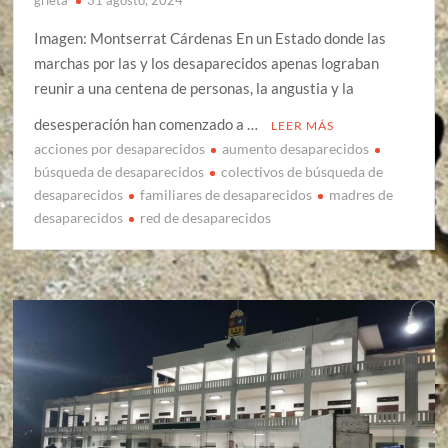
Imagen: Montserrat Cárdenas En un Estado donde las
marchas por las y los desaparecidos apenas lograban
reunir a una centena de personas, la angustia y la
desesperación han comenzado a …
LEER MÁS
acciones por desaparecidos
aumento desaparecidos
búsqueda de desaparecidos
colectivos de búsqueda de
desaparecidos
familiares de desaparecidos
madres de
desaparecidos
red de desaparecidos