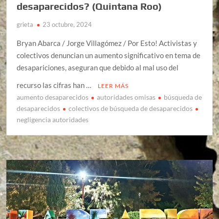
desaparecidos? (Quintana Roo)
grieta
23 octubre, 2024
Bryan Abarca / Jorge Villagómez / Por Esto! Activistas y
colectivos denuncian un aumento significativo en tema de
desapariciones, aseguran que debido al mal uso del
recurso las cifras han …
LEER MÁS
aumento desaparecidos
autoridades omisas
búsqueda de
desaparecidos
colectivos de búsqueda de desaparecidos
negligencia autoridades