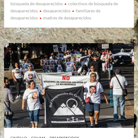
búsqueda de desaparecidos
colectivos de búsqueda de
desaparecidos
desaparecidos
familiares de
desaparecidos
madres de desaparecidos
CINTILLO
COLIMA
DESAPARECIDOS