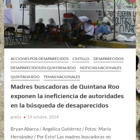
ACCIONES POR DESAPARECIDOS
CINTILLO
DESAPARECIDOS
DESAPARECIDOS EN QUINTANA ROO
NOTICIAS NACIONALES
QUINTANA ROO
TEMAS NACIONALES
Madres buscadoras de Quintana Roo
exponen la ineficiencia de autoridades
en la búsqueda de desaparecidos
grieta
14 octubre, 2024
Bryan Abarca / Angélica Gutiérrez / Fotos: Mario
Hernández / Por Esto! Las madres buscadoras no