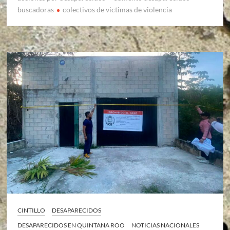
buscadoras
colectivos de victimas de violencia
CINTILLO
DESAPARECIDOS
DESAPARECIDOS EN QUINTANA ROO
NOTICIAS NACIONALES