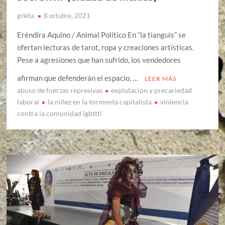
grieta
8 octubre, 2021
Eréndira Aquino / Animal Político En “la tianguis” se
ofertan lecturas de tarot, ropa y creaciones artísticas.
Pese a agresiones que han sufrido, los vendedores
afirman que defenderán el espacio, …
LEER MÁS
abuso de fuerzas represivas
explotación y precariedad
laboral
la niñez en la tormenta capitalista
violencia
contra la comunidad lgbttti