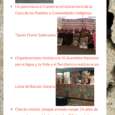
Un paso hacia el Común en el aniversario de la
Casa de los Pueblos y Comunidades Indígenas
“Samir Flores Soberanes”
Organizaciones invitan a la VI Asamblea Nacional
por el Agua y, la Vida y el Territorio a realizarse en
Loma de Bácum, Sonora.
Cherán resiste: ataque armado rompe 14 años de