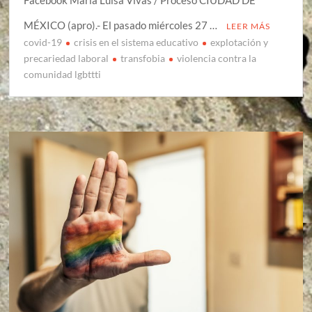
Facebook María Luisa Vivas / Proceso CIUDAD DE
MÉXICO (apro).- El pasado miércoles 27 …
LEER MÁS
covid-19
crisis en el sistema educativo
explotación y
precariedad laboral
transfobia
violencia contra la
comunidad lgbttti