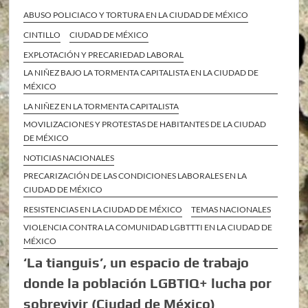
ABUSO POLICIACO Y TORTURA EN LA CIUDAD DE MÉXICO
CINTILLO
CIUDAD DE MÉXICO
EXPLOTACIÓN Y PRECARIEDAD LABORAL
LA NIÑEZ BAJO LA TORMENTA CAPITALISTA EN LA CIUDAD DE
MÉXICO
LA NIÑEZ EN LA TORMENTA CAPITALISTA
MOVILIZACIONES Y PROTESTAS DE HABITANTES DE LA CIUDAD
DE MÉXICO
NOTICIAS NACIONALES
PRECARIZACIÓN DE LAS CONDICIONES LABORALES EN LA
CIUDAD DE MÉXICO
RESISTENCIAS EN LA CIUDAD DE MÉXICO
TEMAS NACIONALES
VIOLENCIA CONTRA LA COMUNIDAD LGBTTTI EN LA CIUDAD DE
MÉXICO
‘La tianguis’, un espacio de trabajo
donde la población LGBTIQ+ lucha por
sobrevivir (Ciudad de México)