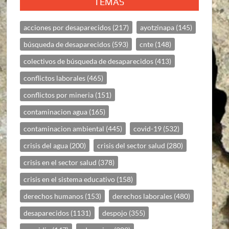
TEMAS
acciones por desaparecidos
(217)
ayotzinapa
(145)
búsqueda de desaparecidos
(593)
cnte
(148)
colectivos de búsqueda de desaparecidos
(413)
conflictos laborales
(465)
conflictos por mineria
(151)
contaminacion agua
(165)
contaminacion ambiental
(445)
covid-19
(532)
crisis del agua
(200)
crisis del sector salud
(280)
crisis en el sector salud
(378)
crisis en el sistema educativo
(158)
derechos humanos
(153)
derechos laborales
(480)
desaparecidos
(1131)
despojo
(355)