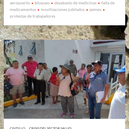
aeropuerto
bloqueo
desabasto de medicinas
falta de
medicamentos
movilizaciones jubilados
pemex
protestas de trabajadores
CINTILLO
CRISIS DEL SECTOR SALUD