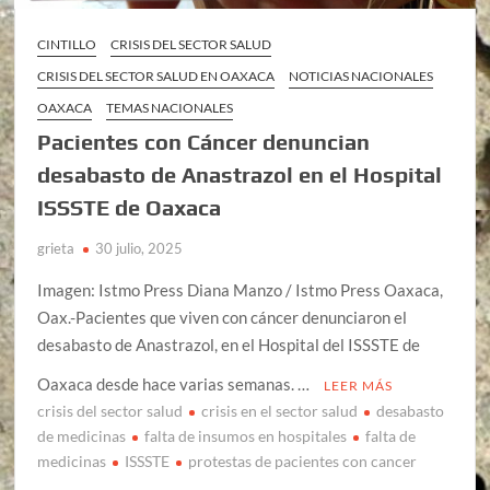
CINTILLO
CRISIS DEL SECTOR SALUD
CRISIS DEL SECTOR SALUD EN OAXACA
NOTICIAS NACIONALES
OAXACA
TEMAS NACIONALES
Pacientes con Cáncer denuncian
desabasto de Anastrazol en el Hospital
ISSSTE de Oaxaca
grieta
30 julio, 2025
Imagen: Istmo Press Diana Manzo / Istmo Press Oaxaca,
Oax.-Pacientes que viven con cáncer denunciaron el
desabasto de Anastrazol, en el Hospital del ISSSTE de
Oaxaca desde hace varias semanas. …
LEER MÁS
crisis del sector salud
crisis en el sector salud
desabasto
de medicinas
falta de insumos en hospitales
falta de
medicinas
ISSSTE
protestas de pacientes con cancer