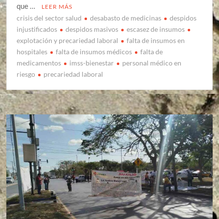
que …
LEER MÁS
crisis del sector salud
desabasto de medicinas
despidos
injustificados
despidos masivos
escasez de insumos
explotación y precariedad laboral
falta de insumos en
hospitales
falta de insumos médicos
falta de
medicamentos
imss-bienestar
personal médico en
riesgo
precariedad laboral