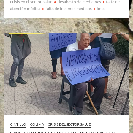
crisis en el sector salud
desabasto de medicinas
falta de
atención médica
falta de insumos médicos
imss
CINTILLO
COLIMA
CRISIS DEL SECTOR SALUD
CRISIS EN EL SECTOR SALUD EN COLIMA
NOTICIAS NACIONALES