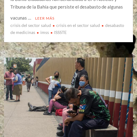
Tribuna de la Bahía que persiste el desabasto de algunas
vacunas …
LEER MÁS
crisis del sector salud
crisis en el sector salud
desabasto
de medicinas
imss
ISSSTE