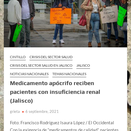
CINTILLO
CRISIS DEL SECTOR SALUD
CRISIS DEL SECTOR SALUD EN JALISCO
JALISCO
NOTICIAS NACIONALES
TEMAS NACIONALES
Medicamento apócrifo reciben
pacientes con insuficiencia renal
(Jalisco)
grieta
6 septiembre, 2021
Foto: Francisco Rodríguez Isaura López / El Occidental
Con la exigencia de “medicamentos de calidad”, pacientes