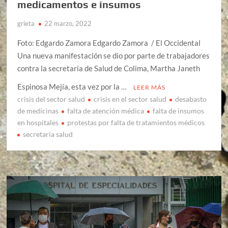
medicamentos e insumos
grieta
22 marzo, 2022
Foto: Edgardo Zamora Edgardo Zamora / El Occidental
Una nueva manifestación se dio por parte de trabajadores
contra la secretaria de Salud de Colima, Martha Janeth
Espinosa Mejía, esta vez por la …
LEER MÁS
crisis del sector salud
crisis en el sector salud
desabasto
de medicinas
falta de atención médica
falta de insumos
en hospitales
protestas por falta de tratamientos médicos
secretaria salud