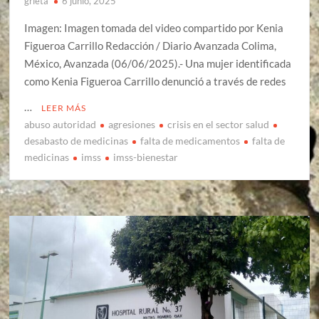
grieta
6 junio, 2025
Imagen: Imagen tomada del video compartido por Kenia
Figueroa Carrillo Redacción / Diario Avanzada Colima,
México, Avanzada (06/06/2025).- Una mujer identificada
como Kenia Figueroa Carrillo denunció a través de redes
…
LEER MÁS
abuso autoridad
agresiones
crisis en el sector salud
desabasto de medicinas
falta de medicamentos
falta de
medicinas
imss
imss-bienestar