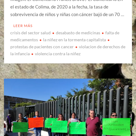
el estado de Colima, de 2020 a la fecha, la tasa de
sobrevivencia de niños y niñas con cáncer bajó de un 70 …
LEER MÁS
crisis del sector salud
desabasto de medicinas
falta de
medicamentos
la niñez en la tormenta capitalista
protestas de pacientes con cancer
violacion de derechos de
la infancia
violencia contra la niñez