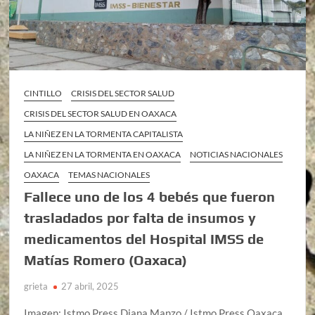
CINTILLO
CRISIS DEL SECTOR SALUD
CRISIS DEL SECTOR SALUD EN OAXACA
LA NIÑEZ EN LA TORMENTA CAPITALISTA
LA NIÑEZ EN LA TORMENTA EN OAXACA
NOTICIAS NACIONALES
OAXACA
TEMAS NACIONALES
Fallece uno de los 4 bebés que fueron
trasladados por falta de insumos y
medicamentos del Hospital IMSS de
Matías Romero (Oaxaca)
grieta
27 abril, 2025
Imagen: Istmo Press Diana Manzo / Istmo Press Oaxaca,