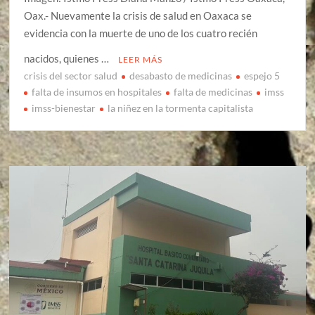
Oax.- Nuevamente la crisis de salud en Oaxaca se
evidencia con la muerte de uno de los cuatro recién
nacidos, quienes …
LEER MÁS
crisis del sector salud
desabasto de medicinas
espejo 5
falta de insumos en hospitales
falta de medicinas
imss
imss-bienestar
la niñez en la tormenta capitalista