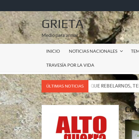
Saltar
al
contenido
GRIETA
Medio para armar
INICIO
NOTICIAS NACIONALES
TE
TRAVESÍA POR LA VIDA
 TENEMOS QUE REBELARNOS, TENEMOS QUE VIVIR. CARTA DEL 
ÚLTIMAS NOTICIAS
 TENEMOS QUE REBELARNOS, TENEMOS QUE VIVIR. CARTA DEL 
Cat