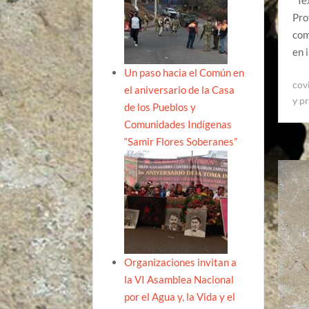
Tex
Pro
com
en 
Un paso hacia el Común en
cov
el aniversario de la Casa
y p
de los Pueblos y
Comunidades Indígenas
“Samir Flores Soberanes”
Organizaciones invitan a
la VI Asamblea Nacional
por el Agua y, la Vida y el