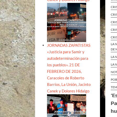
CRI
CRI
CRI
CRI
CRI
LA 
JORNADAS ZAPATISTAS
DE 
«Justicia para Samir y
LA 
autodeterminación para
los pueblos». 21 DE
LA 
FEBRERO DE 2026,
NOT
Caracoles de Roberto
POB
Barrios, La Unión, Jacinto
TEM
Canek y Dolores Hidalgo
‘E
Pa
hu