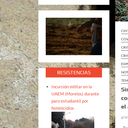
CIN
COV
CRI
CRI
EXP
RESISTENCIAS
NOT
TEM
Incursión militar en la
Si
UAEM (Morelos) durante
co
paro estudiantil por
el
feminicidios
grie