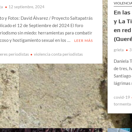
VIOLENCI
ta
12 septiembre, 2024
En las
to y Fotos: David Álvarez / Proyecto Saltapatrás
y La T
licado el 12 de Septiembre del 2024 El foro
en red
riodismo sin miedo: herramientas para combatir
(Queré
acoso y hostigamiento sexual en los …
LEER MÁS
grieta
3
eres periodistas
violencia conta periodistas
Daniela T
de tres, 
Santiago 
lágrimas 
covid-19
tormenta 