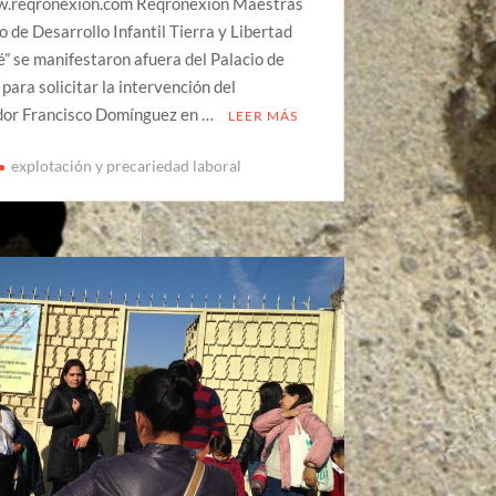
w.reqronexion.com Reqronexión Maestras
o de Desarrollo Infantil Tierra y Libertad
” se manifestaron afuera del Palacio de
para solicitar la intervención del
or Francisco Domínguez en …
LEER MÁS
explotación y precariedad laboral