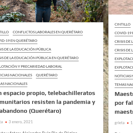
CINTILLO
TILLO
CONFLICTOS LABORALES EN QUERÉTARO
COVID-19
ID-19 EN QUERÉTARO
CRISIS DE
SIS DE LA EDUCACIÓN PÚBLICA
CRISIS DE
SIS DE LA EDUCACIÓN PÚBLICA EN QUERÉTARO
EXPLOTAC
LOTACIÓN Y PRECARIEDAD LABORAL
EXPLOTAC
ICIAS NACIONALES
QUERÉTARO
NOTICIAS
AS NACIONALES
TEMAS NA
n espacio propio, telebachilleratos
Maestr
munitarios resisten la pandemia y
por fa
 abandono (Querétaro)
maestr
ta
3 enero, 2021
grieta
1