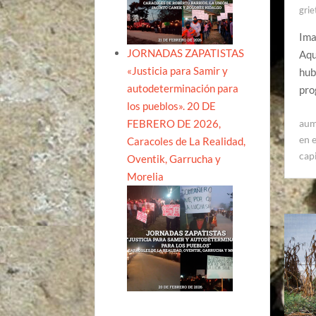
grie
Ima
JORNADAS ZAPATISTAS
Aqu
«Justicia para Samir y
hub
autodeterminación para
pro
los pueblos». 20 DE
FEBRERO DE 2026,
aum
en 
Caracoles de La Realidad,
capi
Oventik, Garrucha y
Morelia