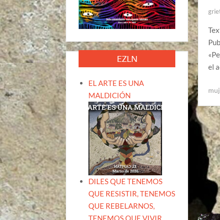
grie
Tex
Pub
«Pe
EZLN
el 
EL ARTE ES UNA
muj
MALDICIÓN
DILES QUE TENEMOS
QUE RESISTIR, TENEMOS
QUE REBELARNOS,
TENEMOS QUE VIVIR.