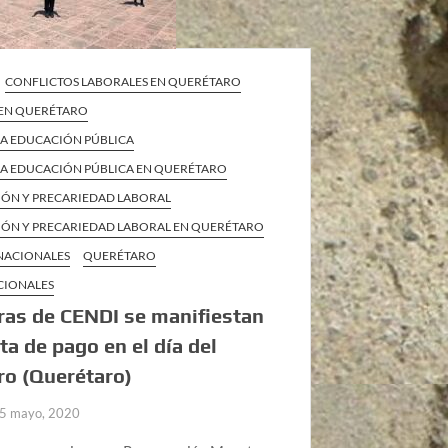
CONFLICTOS LABORALES EN QUERÉTARO
 EN QUERÉTARO
 LA EDUCACIÓN PÚBLICA
 LA EDUCACIÓN PÚBLICA EN QUERÉTARO
IÓN Y PRECARIEDAD LABORAL
IÓN Y PRECARIEDAD LABORAL EN QUERÉTARO
 NACIONALES
QUERÉTARO
CIONALES
as de CENDI se manifiestan
lta de pago en el día del
o (Querétaro)
5 mayo, 2020