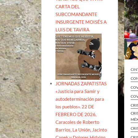
CARTA DEL
SUBCOMANDANTE
INSURGENTE MOISÉS A
LUIS DE TAVIRA
CIN
CON
JORNADAS ZAPATISTAS
COV
«Justicia para Samir y
COV
autodeterminación para
CRI
los pueblos». 22 DE
CRI
FEBRERO DE 2026,
MÉ
Caracoles de Roberto
CRI
Barrios, La Unión, Jacinto
Canek y Dolores Hidalgo
CRI