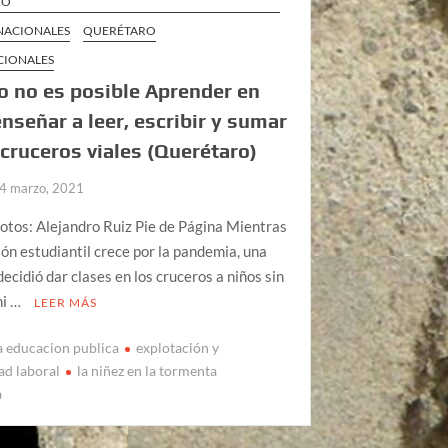
RO
 NACIONALES
QUERÉTARO
CIONALES
 no es posible Aprender en
enseñar a leer, escribir y sumar
 cruceros viales (Querétaro)
4 marzo, 2021
otos: Alejandro Ruiz Pie de Página Mientras
ión estudiantil crece por la pandemia, una
ecidió dar clases en los cruceros a niños sin
ni …
LEER MÁS
la educacion publica
explotación y
ad laboral
la niñez en la tormenta
a