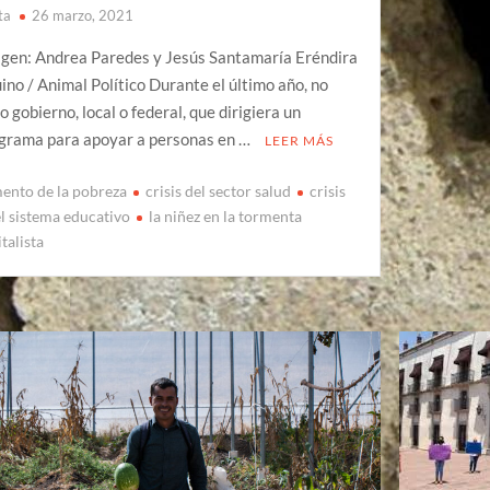
ta
26 marzo, 2021
gen: Andrea Paredes y Jesús Santamaría Eréndira
ino / Animal Político Durante el último año, no
o gobierno, local o federal, que dirigiera un
grama para apoyar a personas en …
LEER MÁS
ento de la pobreza
crisis del sector salud
crisis
el sistema educativo
la niñez en la tormenta
talista