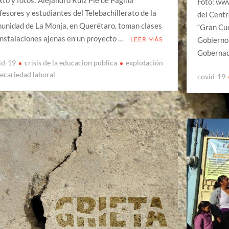
to y fotos: Alejandro Ruiz Pie de Página
Foto: ww
fesores y estudiantes del Telebachillerato de la
del Centr
unidad de La Monja, en Querétaro, toman clases
“Gran Cué
instalaciones ajenas en un proyecto …
Gobierno 
LEER MÁS
Gobernad
id-19
crisis de la educacion publica
explotación
recariedad laboral
covid-19