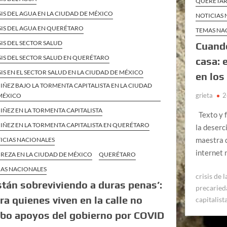
QUERÉTA
SIS DEL AGUA EN LA CIUDAD DE MÉXICO
NOTICIAS
SIS DEL AGUA EN QUERÉTARO
TEMAS NA
SIS DEL SECTOR SALUD
Cuando
SIS DEL SECTOR SALUD EN QUERÉTARO
casa: 
SIS EN EL SECTOR SALUD EN LA CIUDAD DE MÉXICO
en los
NIÑEZ BAJO LA TORMENTA CAPITALISTA EN LA CIUDAD
grieta
2
MÉXICO
NIÑEZ EN LA TORMENTA CAPITALISTA
Texto y f
NIÑEZ EN LA TORMENTA CAPITALISTA EN QUERÉTARO
la deserc
maestra d
ICIAS NACIONALES
internet 
REZA EN LA CIUDAD DE MÉXICO
QUERÉTARO
AS NACIONALES
crisis de 
stán sobreviviendo a duras penas’:
precaried
ra quienes viven en la calle no
capitalist
bo apoyos del gobierno por COVID