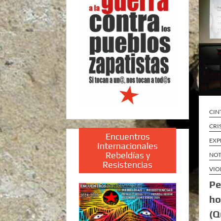
CIN
CRI
Encuentros
EXP
Internacionales
Rebeldías y
NOT
Resistencias
VIO
Pe
ho
(Q