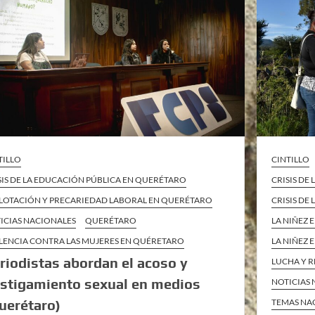
TILLO
CINTILLO
SIS DE LA EDUCACIÓN PÚBLICA EN QUERÉTARO
CRISIS DE
LOTACIÓN Y PRECARIEDAD LABORAL EN QUERÉTARO
CRISIS DE
ICIAS NACIONALES
QUERÉTARO
LA NIÑEZ 
LENCIA CONTRA LAS MUJERES EN QUÉRETARO
LA NIÑEZ 
riodistas abordan el acoso y
LUCHA Y R
stigamiento sexual en medios
NOTICIAS
uerétaro)
TEMAS NA