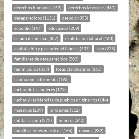
derechos humanos
(153)
derechos laborales
(480)
desaparecidos
(1131)
despojo
(355)
ecocidio
(147)
educacion
(209)
estado de mexico
(387)
explotacion laboral
(163)
explotación y precariedad laboral
(437)
ezln
(225)
familiares de desaparecidos
(503)
feminicidios
(837)
fosas clandestinas
(160)
la niñez en la tormenta
(193)
luchas de las mujeres
(179)
luchas y resistencias de pueblos originarios
(144)
maestros
(239)
migrantes
(312)
militarizacion
(272)
mineria
(340)
movilizaciones maestros
(156)
oaxaca
(282)