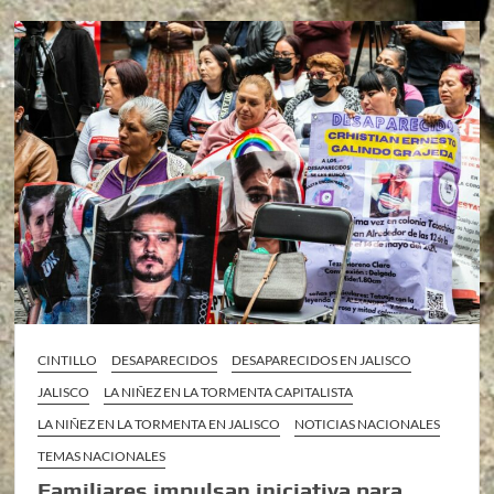
CINTILLO
DESAPARECIDOS
DESAPARECIDOS EN JALISCO
JALISCO
LA NIÑEZ EN LA TORMENTA CAPITALISTA
LA NIÑEZ EN LA TORMENTA EN JALISCO
NOTICIAS NACIONALES
TEMAS NACIONALES
Familiares impulsan iniciativa para