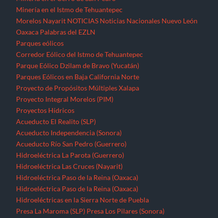
Minería en el Istmo de Tehuantepec
Morelos
Nayarit
NOTICIAS
Noticias Nacionales
Nuevo León
Oaxaca
Palabras del EZLN
Parques eólicos
Corredor Eólico del Istmo de Tehuantepec
Parque Eólico Dzilam de Bravo (Yucatán)
Parques Eólicos en Baja California Norte
Proyecto de Propósitos Múltiples Xalapa
Proyecto Integral Morelos (PIM)
Proyectos Hídricos
Acueducto El Realito (SLP)
Acueducto Independencia (Sonora)
Acueducto Río San Pedro (Guerrero)
Hidroeléctrica La Parota (Guerrero)
Hidroeléctrica Las Cruces (Nayarit)
Hidroeléctrica Paso de la Reina (Oaxaca)
Hidroeléctrica Paso de la Reina (Oaxaca)
Hidroeléctricas en la Sierra Norte de Puebla
Presa La Maroma (SLP)
Presa Los Pilares (Sonora)