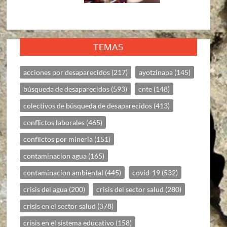
TEMAS
acciones por desaparecidos
(217)
ayotzinapa
(145)
búsqueda de desaparecidos
(593)
cnte
(148)
colectivos de búsqueda de desaparecidos
(413)
conflictos laborales
(465)
conflictos por mineria
(151)
contaminacion agua
(165)
contaminacion ambiental
(445)
covid-19
(532)
crisis del agua
(200)
crisis del sector salud
(280)
crisis en el sector salud
(378)
crisis en el sistema educativo
(158)