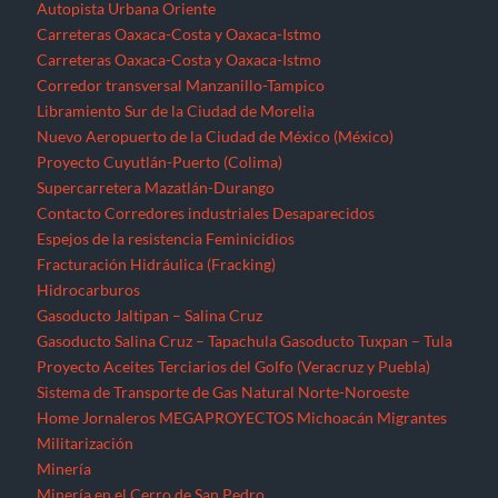
Autopista Urbana Oriente
Carreteras Oaxaca-Costa y Oaxaca-Istmo
Carreteras Oaxaca-Costa y Oaxaca-Istmo
Corredor transversal Manzanillo-Tampico
Libramiento Sur de la Ciudad de Morelia
Nuevo Aeropuerto de la Ciudad de México (México)
Proyecto Cuyutlán-Puerto (Colima)
Supercarretera Mazatlán-Durango
Contacto
Corredores industriales
Desaparecidos
Espejos de la resistencia
Feminicidios
Fracturación Hidráulica (Fracking)
Hidrocarburos
Gasoducto Jaltipan – Salina Cruz
Gasoducto Salina Cruz – Tapachula
Gasoducto Tuxpan – Tula
Proyecto Aceites Terciarios del Golfo (Veracruz y Puebla)
Sistema de Transporte de Gas Natural Norte-Noroeste
Home
Jornaleros
MEGAPROYECTOS
Michoacán
Migrantes
Militarización
Minería
Minería en el Cerro de San Pedro