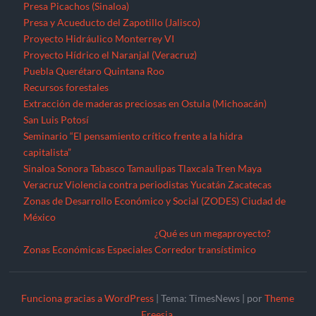
Presa Picachos (Sinaloa)
Presa y Acueducto del Zapotillo (Jalisco)
Proyecto Hidráulico Monterrey VI
Proyecto Hídrico el Naranjal (Veracruz)
Puebla
Querétaro
Quintana Roo
Recursos forestales
Extracción de maderas preciosas en Ostula (Michoacán)
San Luis Potosí
Seminario “El pensamiento crítico frente a la hidra
capitalista”
Sinaloa
Sonora
Tabasco
Tamaulipas
Tlaxcala
Tren Maya
Veracruz
Violencia contra periodistas
Yucatán
Zacatecas
Zonas de Desarrollo Económico y Social (ZODES) Ciudad de
México
¿Qué es un megaproyecto?
Zonas Económicas Especiales
Corredor transístimico
Funciona gracias a WordPress
|
Tema: TimesNews
|
por
Theme
Freesia
.