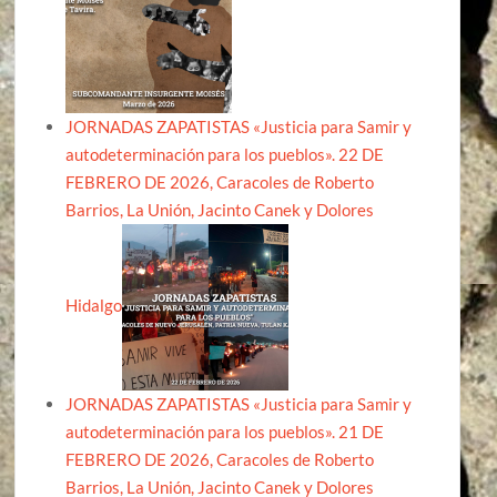
JORNADAS ZAPATISTAS «Justicia para Samir y
autodeterminación para los pueblos». 22 DE
FEBRERO DE 2026, Caracoles de Roberto
Barrios, La Unión, Jacinto Canek y Dolores
Hidalgo
JORNADAS ZAPATISTAS «Justicia para Samir y
autodeterminación para los pueblos». 21 DE
FEBRERO DE 2026, Caracoles de Roberto
Barrios, La Unión, Jacinto Canek y Dolores