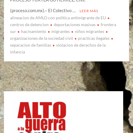
(proceso.com.mx).– El Colectivo …
LEER MÁS
alineacion de AMLO con politica antimigrante de EU
centros de detencion
deportaciones masivas
frontera
sur
hacinamiento
migrantes
niños migrantes
organizaciones de la sociedad civil
practicas ilegales
separacion de familias
violacion de derechos de la
infancia