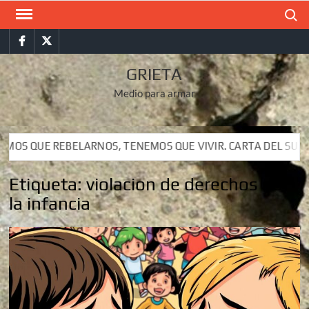
Saltar
Buscar
al
Facebook
Twitter
contenido
GRIETA
Medio para armar
OS, TENEMOS QUE VIVIR. CARTA DEL SUBCOMANDANTE INSURG
OS, TENEMOS QUE VIVIR. CARTA DEL SUBCOMANDANTE INSURG
Etiqueta:
violacion de derechos de
la infancia