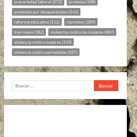
precariedad laboral
(272)
protesta
(198)
protestas por desaparecidos
(142)
reforma educativa
(512)
represion
(289)
tren maya
(382)
violencia contra las mujeres
(407)
violencia contra mujeres
(159)
violencia contra periodistas
(327)
Buscar: