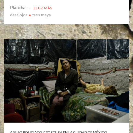
Plancha …
LEER MÁS
desalojos
tren maya
ABUSO POLICIACO Y TORTURA EN LA CIUDAD DE MÉXICO