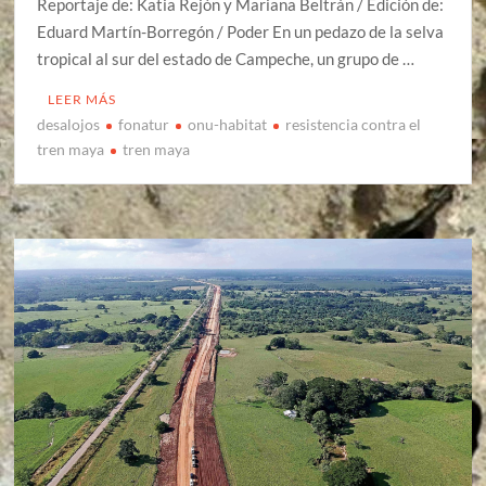
Reportaje de: Katia Rejón y Mariana Beltrán / Edición de:
Eduard Martín-Borregón / Poder En un pedazo de la selva
tropical al sur del estado de Campeche, un grupo de …
LEER MÁS
desalojos
fonatur
onu-habitat
resistencia contra el
tren maya
tren maya