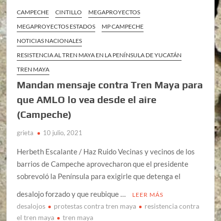
CAMPECHE
CINTILLO
MEGAPROYECTOS
MEGAPROYECTOS ESTADOS
MP CAMPECHE
NOTICIAS NACIONALES
RESISTENCIA AL TREN MAYA EN LA PENÍNSULA DE YUCATÁN
TREN MAYA
Mandan mensaje contra Tren Maya para
que AMLO lo vea desde el aire
(Campeche)
grieta
10 julio, 2021
Herbeth Escalante / Haz Ruido Vecinas y vecinos de los
barrios de Campeche aprovecharon que el presidente
sobrevoló la Península para exigirle que detenga el
desalojo forzado y que reubique …
LEER MÁS
desalojos
protestas contra tren maya
resistencia contra
el tren maya
tren maya