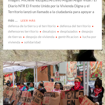
Imagen: Michelle Vázquez/Archivo Miguel Ángel Vidal / El
Diario NTR El Frente Unido por la Vivienda Digna y el
Territorio lanzó un llamado a la ciudadanía para apoyar a
más …
LEER MÁS
defensa de la tierra y el territorio
defensa del territorio
defensores territorio
desalojos
desplazados
despojo
de tierras
despojo de vivienda
gentrificacion
lucha por
vivienda
solidaridad