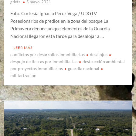
grieta
5 mayo, 2021
Foto: Cortesía Ignacio Pérez Vega / UDGTV
Posesionarios de predios en la zona del bosque La
Primavera denuncian que elementos de la Guardia
Nacional llegaron esta tarde para desalojar a …
LEER MÁS
conflictos por desarrollos inmobiliarios
desalojos
despojo de tierras por inmobiliarias
destrucción ambiental
por proyectos inmobiliarios
guardia nacional
militarizacion