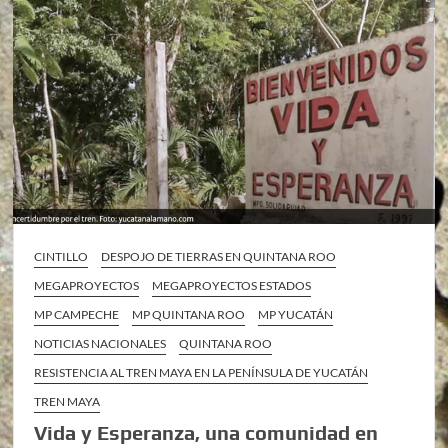
CINTILLO
DESPOJO DE TIERRAS EN QUINTANA ROO
MEGAPROYECTOS
MEGAPROYECTOS ESTADOS
MP CAMPECHE
MP QUINTANA ROO
MP YUCATÁN
NOTICIAS NACIONALES
QUINTANA ROO
RESISTENCIA AL TREN MAYA EN LA PENÍNSULA DE YUCATÁN
TREN MAYA
Vida y Esperanza, una comunidad en