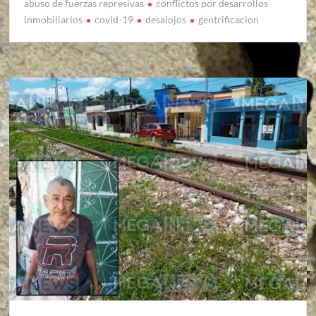
abuso de fuerzas represivas
conflictos por desarrollos
inmobiliarios
covid-19
desalojos
gentrificacion