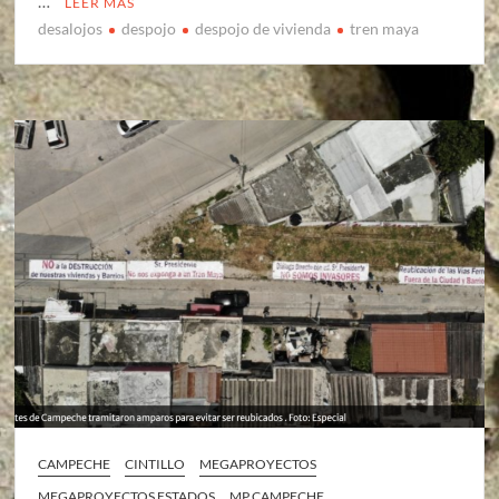
…
LEER MÁS
desalojos
despojo
despojo de vivienda
tren maya
CAMPECHE
CINTILLO
MEGAPROYECTOS
MEGAPROYECTOS ESTADOS
MP CAMPECHE