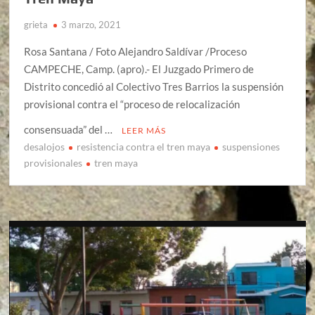
grieta
3 marzo, 2021
Rosa Santana / Foto Alejandro Saldívar /Proceso
CAMPECHE, Camp. (apro).- El Juzgado Primero de
Distrito concedió al Colectivo Tres Barrios la suspensión
provisional contra el “proceso de relocalización
consensuada” del …
LEER MÁS
desalojos
resistencia contra el tren maya
suspensiones
provisionales
tren maya