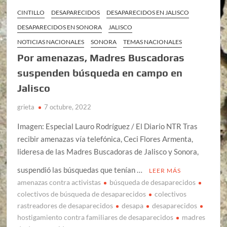
CINTILLO
DESAPARECIDOS
DESAPARECIDOS EN JALISCO
DESAPARECIDOS EN SONORA
JALISCO
NOTICIAS NACIONALES
SONORA
TEMAS NACIONALES
Por amenazas, Madres Buscadoras
suspenden búsqueda en campo en
Jalisco
grieta
7 octubre, 2022
Imagen: Especial Lauro Rodríguez / El Diario NTR Tras
recibir amenazas vía telefónica, Ceci Flores Armenta,
lideresa de las Madres Buscadoras de Jalisco y Sonora,
suspendió las búsquedas que tenían …
LEER MÁS
amenazas contra activistas
búsqueda de desaparecidos
colectivos de búsqueda de desaparecidos
colectivos
rastreadores de desaparecidos
desapa
desaparecidos
hostigamiento contra familiares de desaparecidos
madres