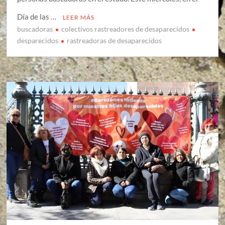
Día de las …
LEER MÁS
buscadoras
colectivos rastreadores de desaparecidos
desparecidos
rastreadoras de desaparecidos