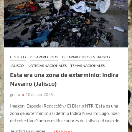
CINTILLO
DESAPARECIDOS
DESAPARECIDOS EN JALISCO
JALISCO
NOTICIAS NACIONALES
TEMAS NACIONALES
Esta era una zona de exterminio: Indira
Navarro (Jalisco)
grieta
10 marzo, 2025
Imagen: Especial Redacción / El Diario NTR “Esta es una
zona de exterminio”, así definió Indira Navarro Lugo, líder
del colectivo Guerreros Buscadores de Jalisco, el caso de
Teuchitlán quienes …
LEER MÁS