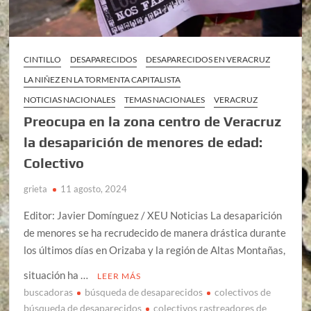
CINTILLO
DESAPARECIDOS
DESAPARECIDOS EN VERACRUZ
LA NIÑEZ EN LA TORMENTA CAPITALISTA
NOTICIAS NACIONALES
TEMAS NACIONALES
VERACRUZ
Preocupa en la zona centro de Veracruz
la desaparición de menores de edad:
Colectivo
grieta
11 agosto, 2024
Editor: Javier Domínguez / XEU Noticias La desaparición
de menores se ha recrudecido de manera drástica durante
los últimos días en Orizaba y la región de Altas Montañas,
situación ha …
LEER MÁS
buscadoras
búsqueda de desaparecidos
colectivos de
búsqueda de desaparecidos
colectivos rastreadores de