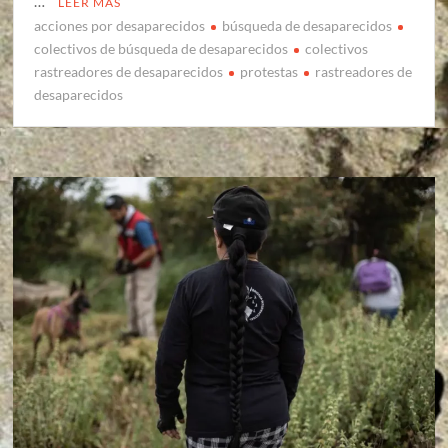
…
LEER MÁS
acciones por desaparecidos
búsqueda de desaparecidos
colectivos de búsqueda de desaparecidos
colectivos
rastreadores de desaparecidos
protestas
rastreadores de
desaparecidos