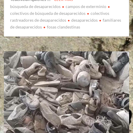
búsqueda de desaparecidos
campos de exterminio
colectivos de búsqueda de desaparecidos
colectivos
rastreadores de desaparecidos
desaparecidos
familiares
de desaparecidos
fosas clandestinas