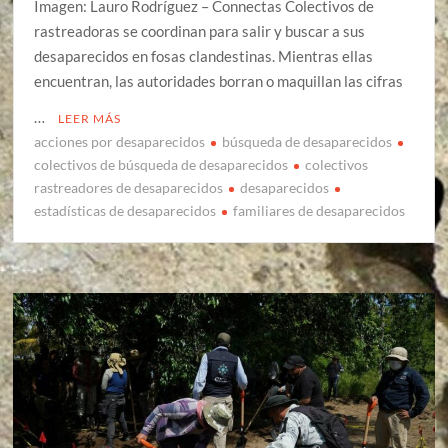
Imagen: Lauro Rodríguez – Connectas Colectivos de
rastreadoras se coordinan para salir y buscar a sus
desaparecidos en fosas clandestinas. Mientras ellas
encuentran, las autoridades borran o maquillan las cifras
…
LEER MÁS
acciones por desaparecidos
búsqueda de desaparecidos
colectivos de búsqueda de desaparecidos
colectivos
rastreadores de desaparecidos
desaparecidos
estadísticas de desaparecidos
familiares de desaparecidos