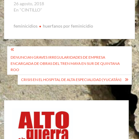
26 agosto, 2018
En "CINTILLO"
feminicidios
huerfanos por feminicidio
Navegación
DENUNCIAN GRAVES IRREGULARIDADES DE EMPRESA
de
ENCARGADA DE OBRAS DEL TREN MAYA EN SUR DE QUINTANA
entradas
ROO
CRISIS EN EL HOSPITAL DE ALTA ESPECIALIDAD (YUCATÁN)