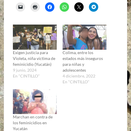
Exigen justicia para
Colima, entre los
Violeta, niña víctima de
estados más inseguros
feminicidio (Yucatán)
para niñas y
9 junio, 2024
adolescentes
En "CINTILLO"
4 diciembre, 2022
En "CINTILLO"
Marchan en contra de
los feminicidios en
Yucatán