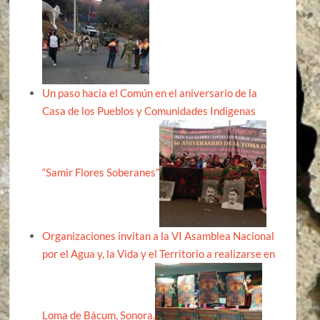
Un paso hacia el Común en el aniversario de la
Casa de los Pueblos y Comunidades Indígenas
“Samir Flores Soberanes”
Organizaciones invitan a la VI Asamblea Nacional
por el Agua y, la Vida y el Territorio a realizarse en
Loma de Bácum, Sonora.