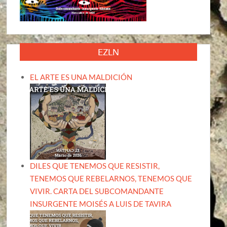
EZLN
EL ARTE ES UNA MALDICIÓN
DILES QUE TENEMOS QUE RESISTIR,
TENEMOS QUE REBELARNOS, TENEMOS QUE
VIVIR. CARTA DEL SUBCOMANDANTE
INSURGENTE MOISÉS A LUIS DE TAVIRA