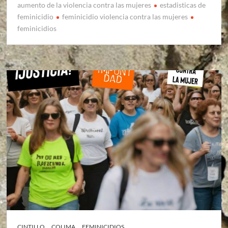
aumento de la violencia contra las mujeres
estadisticas de
feminicidio
feminicidio violencia contra las mujeres
feminicidios
CINTILLO
COLIMA
FEMINICIDIOS