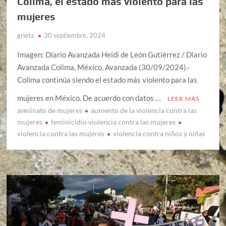
Colima, el estado más violento para las
mujeres
grieta
30 septiembre, 2024
Imagen: Diario Avanzada Heidi de León Gutiérrez / Diario
Avanzada Colima, México, Avanzada (30/09/2024).-
Colima continúa siendo el estado más violento para las
mujeres en México. De acuerdo con datos …
LEER MÁS
asesinato de mujeres
aumento de la violencia contra las
mujeres
feminicidio violencia contra las mujeres
violencia contra las mujeres
violencia contra niños y niñas