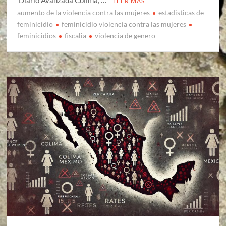
Diario Avanzada Colima, …
LEER MÁS
aumento de la violencia contra las mujeres
estadisticas de
feminicidio
feminicidio violencia contra las mujeres
feminicidios
fiscalia
violencia de genero