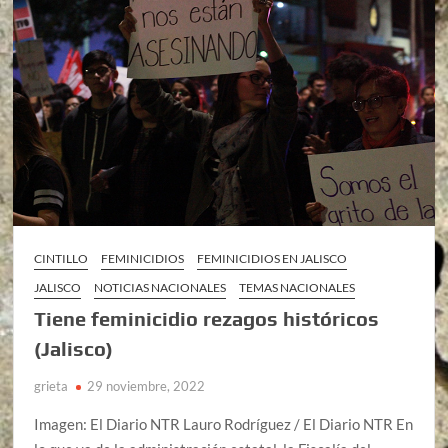
CINTILLO
FEMINICIDIOS
FEMINICIDIOS EN JALISCO
JALISCO
NOTICIAS NACIONALES
TEMAS NACIONALES
Tiene feminicidio rezagos históricos
(Jalisco)
grieta
29 noviembre, 2022
Imagen: El Diario NTR Lauro Rodríguez / El Diario NTR En