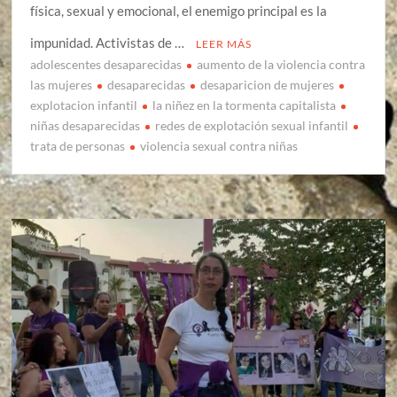
física, sexual y emocional, el enemigo principal es la
impunidad. Activistas de …
LEER MÁS
adolescentes desaparecidas
aumento de la violencia contra
las mujeres
desaparecidas
desaparicion de mujeres
explotacion infantil
la niñez en la tormenta capitalista
niñas desaparecidas
redes de explotación sexual infantil
trata de personas
violencia sexual contra niñas