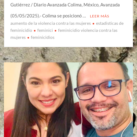
Gutiérrez / Diario Avanzada Colima, México, Avanzada
(05/05/2025).- Colima se posicionó …
LEER MÁS
aumento de la violencia contra las mujeres
estadisticas de
feminicidio
feminici
feminicidio violencia contra las
mujeres
feminicidios