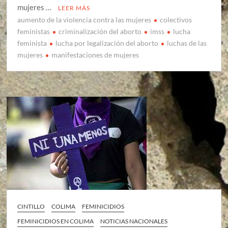
mujeres …
LEER MÁS
aumento de la violencia contra las mujeres
colectivos
feministas
criminalización del aborto
imss
lucha
feminista
lucha por legalización del aborto
luchas de las
mujeres
manifestaciones de mujeres
CINTILLO
COLIMA
FEMINICIDIOS
FEMINICIDIOS EN COLIMA
NOTICIAS NACIONALES