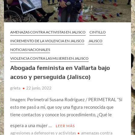
AMENAZAS CONTRA ACTIVISTAS EN JALISCO
CINTILLO
INCREMENTO DE LA VIOLENCIA EN JALISCO
JALISCO
NOTICIAS NACIONALES
VIOLENCIA CONTRA LAS MUJERES EN JALISCO
Abogada feminista en Vallarta bajo
acoso y perseguida (Jalisco)
grieta
22 junio, 2022
Imagen: Perimetral Susana Rodríguez / PERIMETRAL “Si
esto me pasó a mí, que soy una figura reconocida que
tiene contactos y conoce los procedimiento, ¿Qué le
espera a una mujer …
LEER MÁS
agresiones a defensores y activistas
amenazas contra