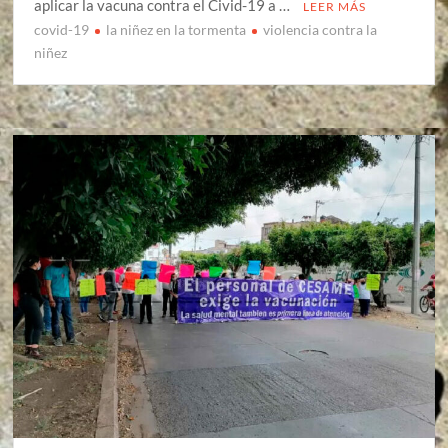
aplicar la vacuna contra el Civid-19 a …
LEER MÁS
covid-19
la niñez en la tormenta
violencia contra la
niñez