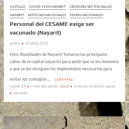
CINTILLO
COVID-19 EN NAYARIT
CRISIS DEL SECTOR SALUD
NAYARIT
NOTICIAS NACIONALES
TEMAS NACIONALES
Personal del CESAME exige ser
vacunado (Nayarit)
grieta
30 abril, 2021
Foto: Realidades de Nayarit Tomaron las principales
calles de la capital nayarita para pedir que se les inmunice
y que se les otorguen los implementos necesarios para
evitar los contagios …
LEER MÁS
covid-19
crisis del sector salud
crisis en el sector salud
vacunas