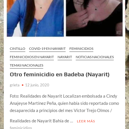
CINTILLO
COVID-19 EN NAYARIT
FEMINICIDIOS
FEMINICIDIOS EN NAYARIT
NAYARIT
NOTICIAS NACIONALES
TEMAS NACIONALES
Otro feminicidio en Badeba (Nayarit)
grieta
12 junio, 2020
Foto: Realidades de Nayarit Localizan embolsada a Cindy
Anajeyse Martínez Peña, quien había sido reportada como
desaparecida a principios del mes Víctor Trejo Olmos /
Realidades de Nayarit Bahía de …
LEER MÁS
feminicidios