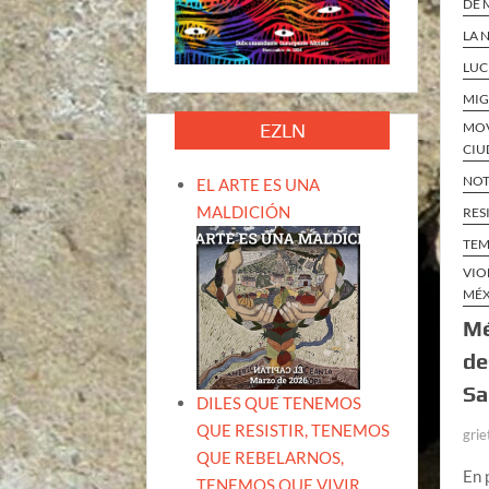
DE 
LA 
LUC
MIG
EZLN
MOV
CIU
NOT
EL ARTE ES UNA
MALDICIÓN
RES
TEM
VIO
MÉ
Mé
de
Sa
DILES QUE TENEMOS
QUE RESISTIR, TENEMOS
grie
QUE REBELARNOS,
En 
TENEMOS QUE VIVIR.