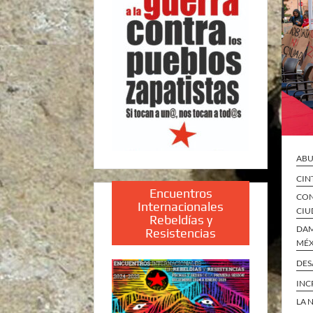
ABU
CIN
Encuentros
CON
Internacionales
CIU
Rebeldías y
DAM
Resistencias
MÉ
DES
INC
LA 