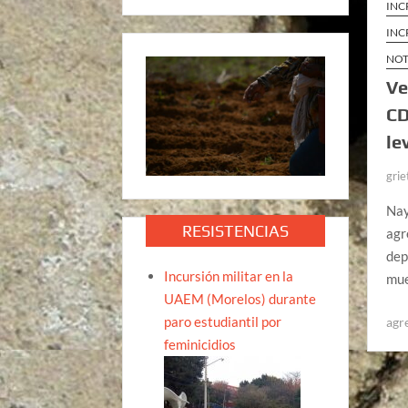
INC
INC
NOT
Ve
CD
le
grie
Nay
RESISTENCIAS
agr
dep
Incursión militar en la
mue
UAEM (Morelos) durante
paro estudiantil por
agr
feminicidios