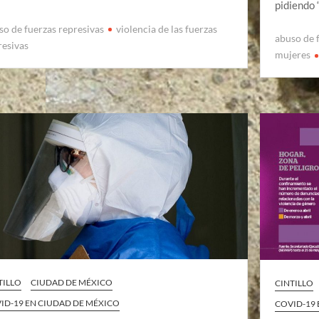
pidiendo 
so de fuerzas represivas
violencia de las fuerzas
abuso de 
resivas
mujeres
TILLO
CIUDAD DE MÉXICO
CINTILLO
ID-19 EN CIUDAD DE MÉXICO
COVID-19