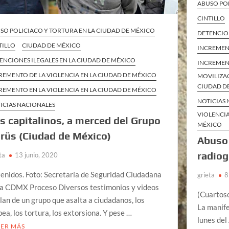
ABUSO POL
CINTILLO
SO POLICIACO Y TORTURA EN LA CIUDAD DE MÉXICO
DETENCION
TILLO
CIUDAD DE MÉXICO
INCREMENT
ENCIONES ILEGALES EN LA CIUDAD DE MÉXICO
INCREMENT
REMENTO DE LA VIOLENCIA EN LA CIUDAD DE MÉXICO
MOVILIZAC
CIUDAD D
REMENTO EN LA VIOLENCIA EN LA CIUDAD DE MÉXICO
NOTICIAS
ICIAS NACIONALES
VIOLENCIA
s capitalinos, a merced del Grupo
MÉXICO
rüs (Ciudad de México)
Abuso
radiog
ta
13 junio, 2020
enidos. Foto: Secretaría de Seguridad Ciudadana
grieta
8
la CDMX Proceso Diversos testimonios y videos
(Cuartosc
lan de un grupo que asalta a ciudadanos, los
La manife
pea, los tortura, los extorsiona. Y pese …
lunes del
EER MÁS