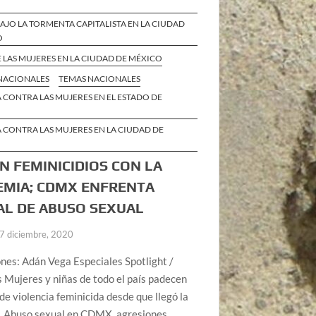
BAJO LA TORMENTA CAPITALISTA EN LA CIUDAD
O
 LAS MUJERES EN LA CIUDAD DE MÉXICO
 NACIONALES
TEMAS NACIONALES
 CONTRA LAS MUJERES EN EL ESTADO DE
 CONTRA LAS MUJERES EN LA CIUDAD DE
N FEMINICIDIOS CON LA
MIA; CDMX ENFRENTA
AL DE ABUSO SEXUAL
7 diciembre, 2020
ones: Adán Vega Especiales Spotlight /
Mujeres y niñas de todo el país padecen
e violencia feminicida desde que llegó la
. Abuso sexual en CDMX, agresiones