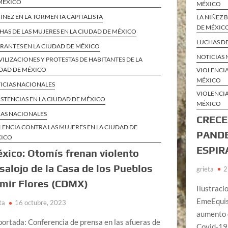
MÉXICO
MÉXICO
NIÑEZ EN LA TORMENTA CAPITALISTA
LA NIÑEZ 
DE MÉXIC
HAS DE LAS MUJERES EN LA CIUDAD DE MÉXICO
LUCHAS DE
RANTES EN LA CIUDAD DE MÉXICO
NOTICIAS
ILIZACIONES Y PROTESTAS DE HABITANTES DE LA
DAD DE MÉXICO
VIOLENCIA
MÉXICO
ICIAS NACIONALES
VIOLENCIA
ISTENCIAS EN LA CIUDAD DE MÉXICO
MÉXICO
AS NACIONALES
CRECE
LENCIA CONTRA LAS MUJERES EN LA CIUDAD DE
PANDE
XICO
ESPIR
xico: Otomís frenan violento
salojo de la Casa de los Pueblos
grieta
2
mir Flores (CDMX)
Ilustraci
EmeEquis 
ta
16 octubre, 2023
aumento d
portada: Conferencia de prensa en las afueras de
Covid-19