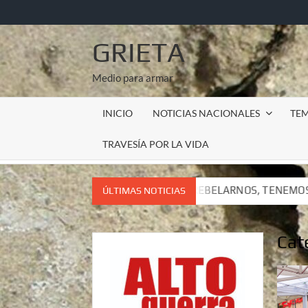
Saltar
al
contenido
GRIETA
Medio para armar
INICIO
NOTICIAS NACIONALES
TE
TRAVESÍA POR LA VIDA
NEMOS QUE REBELARNOS, TENEMOS QUE VIVIR. CARTA DEL SUB
ÚLTIMAS NOTICIAS
NEMOS QUE REBELARNOS, TENEMOS QUE VIVIR. CARTA DEL SUB
Cat