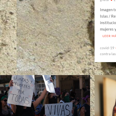
Imagen t
Islas / R
instituci
mujeres 
LEER M
covid-19
contra la