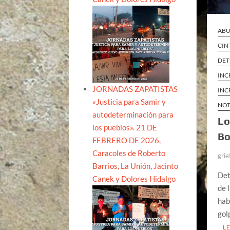
ABU
CIN
DET
INC
JORNADAS ZAPATISTAS
INC
«Justicia para Samir y
NOT
autodeterminación para
Lo
los pueblos». 21 DE
Bo
FEBRERO DE 2026,
Caracoles de Roberto
grie
Barrios, La Unión, Jacinto
Det
Canek y Dolores Hidalgo
de 
hab
gol
L