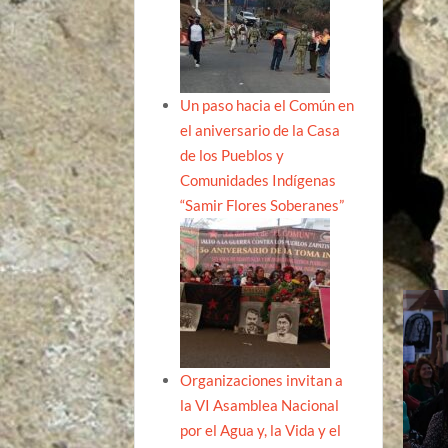
Un paso hacia el Común en
el aniversario de la Casa
de los Pueblos y
Comunidades Indígenas
“Samir Flores Soberanes”
Organizaciones invitan a
la VI Asamblea Nacional
por el Agua y, la Vida y el