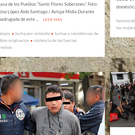
Casa de los Pueblos “Samir Flores Soberanes”. Foto:
doméstic
ina López Aldo Santiago / Avispa Midia Durante
madrugada de este …
LEER MÁS
feminicid
las mujer
alojos
lucha por vivienda
luchas y resistencias de
blos originarios
violencia de las fuerzas
resivas