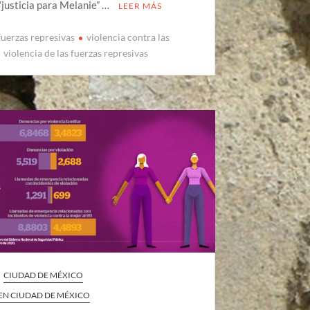
“justicia para Melanie” …
LEER MÁS
fuerzas represivas
violencia contra las
violencia de las fuerzas represivas
CIUDAD DE MÉXICO
 EN CIUDAD DE MÉXICO