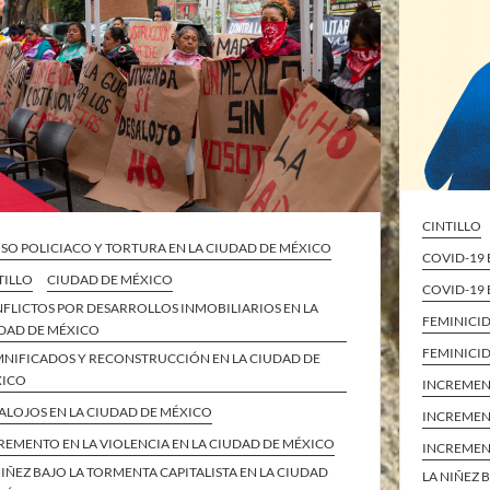
CINTILLO
SO POLICIACO Y TORTURA EN LA CIUDAD DE MÉXICO
COVID-19
TILLO
CIUDAD DE MÉXICO
COVID-19 
FLICTOS POR DESARROLLOS INMOBILIARIOS EN LA
FEMINICI
DAD DE MÉXICO
FEMINICID
NIFICADOS Y RECONSTRUCCIÓN EN LA CIUDAD DE
XICO
INCREMENT
ALOJOS EN LA CIUDAD DE MÉXICO
INCREMENT
REMENTO EN LA VIOLENCIA EN LA CIUDAD DE MÉXICO
INCREMENT
NIÑEZ BAJO LA TORMENTA CAPITALISTA EN LA CIUDAD
LA NIÑEZ 