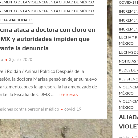
REMENTO DE LA VIOLENCIA EN LA CIUDAD DE MÉXICO
COVID-19 
REMENTO EN LA VIOLENCIA EN LA CIUDAD DE MÉXICO
INCREMENT
ICIAS NACIONALES
INCREMENT
cina ataca a doctora con cloro en
INCREMENT
LUCHA Y R
MX y autoridades impiden que
MÉXICO
vante la denuncia
LUCHAS DE
ta
3 junio, 2020
NOTICIAS
REDES DE 
eli Roldán / Animal Político Después de la
esión, la doctora Marisa pensó en dejar su nuevo
RESISTENC
artamento, pues la agresora la ha amenazado de
VIOLENCIA
MÉXICO
rte; la Fiscalía de CDMX …
LEER MÁS
VIOLENCIA
MÉXICO
esiones contra personal médico
covid-19
ALIAD
VIOLE
grieta
2