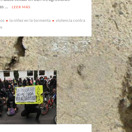
as …
LEER MÁS
ios
la niñez en la tormenta
violencia contra
es