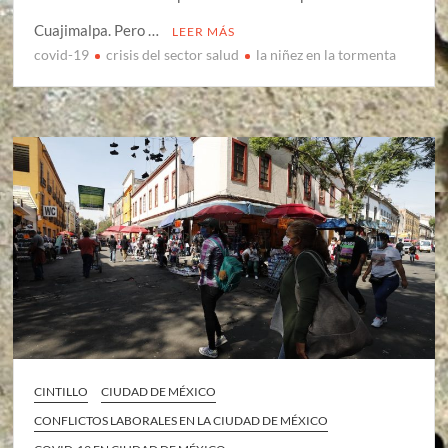
Cuajimalpa. Pero …
LEER MÁS
covid-19
crisis del sector salud
la niñez en la tormenta
CINTILLO
CIUDAD DE MÉXICO
CONFLICTOS LABORALES EN LA CIUDAD DE MÉXICO