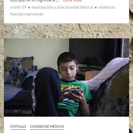
LEER MÁS
covid-19
explotación y precariedad laboral
violencia
fuerzas represivas
CINTILLO
CIUDAD DE MÉXICO