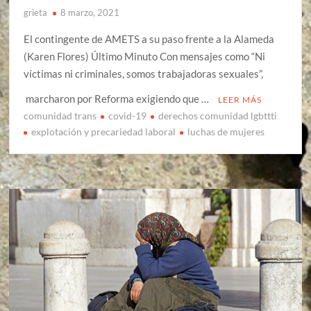
grieta
8 marzo, 2021
El contingente de AMETS a su paso frente a la Alameda
(Karen Flores) Último Minuto Con mensajes como “Ni
víctimas ni criminales, somos trabajadoras sexuales”,
marcharon por Reforma exigiendo que …
LEER MÁS
comunidad trans
covid-19
derechos comunidad lgbttti
explotación y precariedad laboral
luchas de mujeres