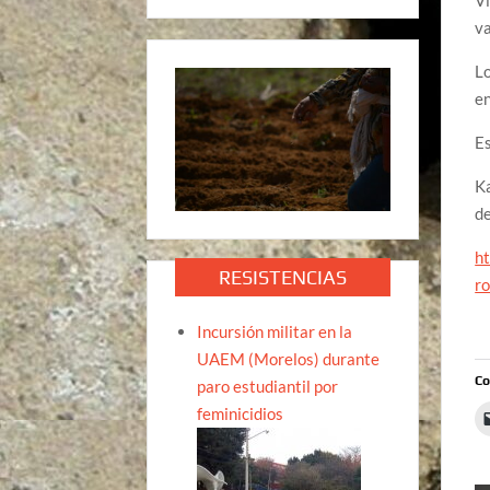
va
Lo
en
Es
Ka
de
h
RESISTENCIAS
r
Incursión militar en la
UAEM (Morelos) durante
Co
paro estudiantil por
feminicidios