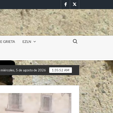
Facebook
Twitter
Buscar:
E GRIETA
EZLN
ón militar en la UAEM (Morelos) durante paro estudiantil por femi
miércoles, 5 de agosto de 2026
1:35:54 AM
ón militar en la UAEM (Morelos) durante paro estudiantil por femi