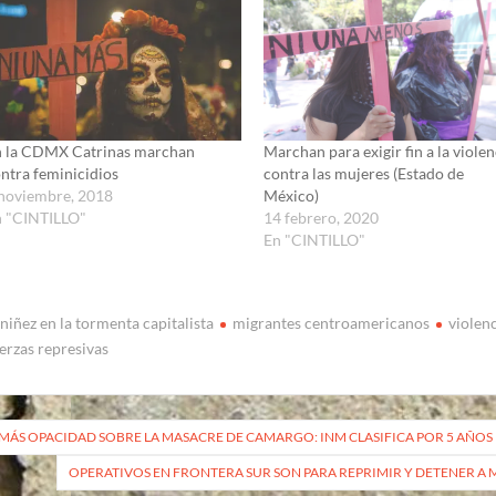
n la CDMX Catrinas marchan
Marchan para exigir fin a la violen
ntra feminicidios
contra las mujeres (Estado de
noviembre, 2018
México)
n "CINTILLO"
14 febrero, 2020
En "CINTILLO"
 niñez en la tormenta capitalista
migrantes centroamericanos
violen
erzas represivas
vegación
MÁS OPACIDAD SOBRE LA MASACRE DE CAMARGO: INM CLASIFICA POR 5 AÑOS
OPERATIVOS EN FRONTERA SUR SON PARA REPRIMIR Y DETENER A 