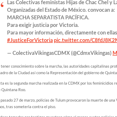
Las Colectivas feministas Hijas de Chac Chel y 
Organizadas del Estado de México. convocan a:
MARCHA SEPARATISTA PACÍFICA.
Para exigir justicia por Victoria.
Para mayor información, directamente con ellas
#JusticeForVictoria
pic.twitter.com/C8fdJ8K
— ColectivaVikingasCDMX (@CdmxVikingas)
M
 tener conocimiento sobre la marcha, las autoridades capitalinas pr
adro de la Ciudad así como la Representación del gobierno de Quint
ta es la segunda marcha realizada en la CDMX por los feminicidios r
e Quintana Roo.
 pasado 27 de marzo, policías de Tulum provocaron la muerte de una 
os, tras someterla contra el piso.
deos tomados por testigos muestran cómo al menos cuatro policías 