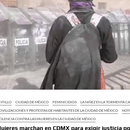
NTILLO
CIUDAD DE MÉXICO
FEMINICIDIOS
LA NIÑEZ EN LA TORMENTA CA
VILIZACIONES Y PROTESTAS DE HABITANTES DE LA CIUDAD DE MÉXICO
NOTI
OLENCIA CONTRA LAS MUJERES EN LA CIUDAD DE MÉXICO
ujeres marchan en CDMX para exigir justicia p