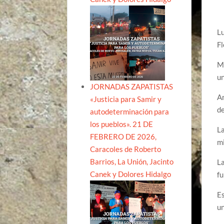
Lu
Fl
Mi
un
JORNADAS ZAPATISTAS
Am
«Justicia para Samir y
d
autodeterminación para
los pueblos». 21 DE
La
FEBRERO DE 2026,
mi
Caracoles de Roberto
Barrios, La Unión, Jacinto
L
Canek y Dolores Hidalgo
fu
Es
un