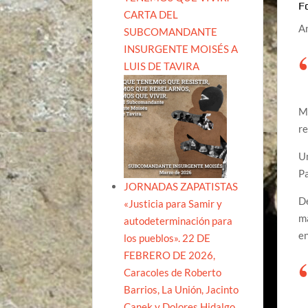
F
CARTA DEL
An
SUBCOMANDANTE
INSURGENTE MOISÉS A
LUIS DE TAVIRA
Mu
re
Un
Pa
JORNADAS ZAPATISTAS
De
«Justicia para Samir y
ma
autodeterminación para
e
los pueblos». 22 DE
FEBRERO DE 2026,
Caracoles de Roberto
Barrios, La Unión, Jacinto
Canek y Dolores Hidalgo