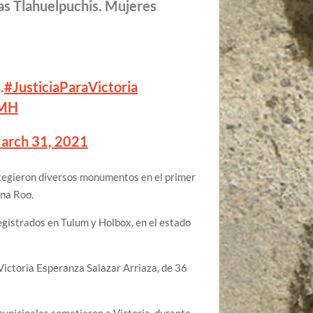
Las Tlahuelpuchis. Mujeres
.
#JusticiaParaVictoria
2MH
arch 31, 2021
otegieron diversos monumentos en el primer
ana Roo.
egistrados en Tulum y Holbox, en el estado
Victoria Esperanza Salazar Arriaza, de 36
municipales sometieron a Victoria durante