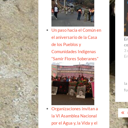
Un paso hacia el Común en
el aniversario de la Casa
E
de los Pueblos y
co
3 
Comunidades Indígenas
E
“Samir Flores Soberanes”
la
fu
Organizaciones invitan a
Na
la VI Asamblea Nacional
de
por el Agua y, la Vida y el