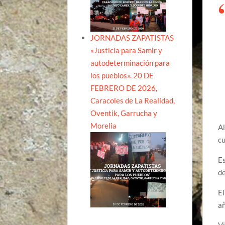
JORNADAS ZAPATISTAS
«Justicia para Samir y
autodeterminación para
los pueblos». 20 DE
FEBRERO DE 2026,
Caracoles de La Realidad,
Oventik, Garrucha y
Morelia
Al
cu
Es
d
El
añ
Vi