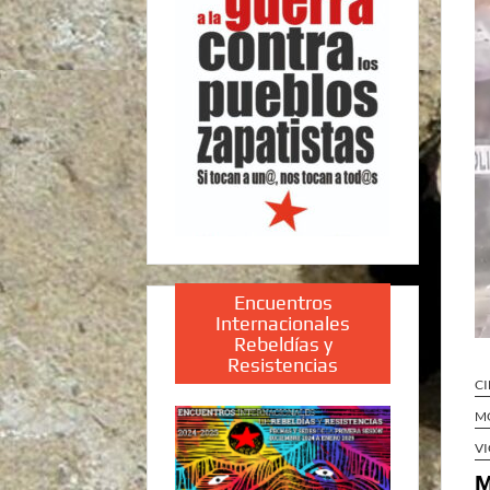
Encuentros
Internacionales
Rebeldías y
Resistencias
CI
MO
VI
M