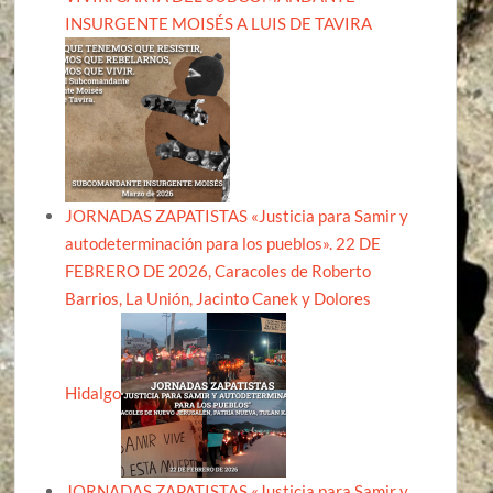
INSURGENTE MOISÉS A LUIS DE TAVIRA
JORNADAS ZAPATISTAS «Justicia para Samir y
autodeterminación para los pueblos». 22 DE
FEBRERO DE 2026, Caracoles de Roberto
Barrios, La Unión, Jacinto Canek y Dolores
Hidalgo
JORNADAS ZAPATISTAS «Justicia para Samir y