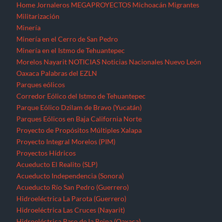
Home
Jornaleros
MEGAPROYECTOS
Michoacán
Migrantes
Militarización
Minería
Minería en el Cerro de San Pedro
Minería en el Istmo de Tehuantepec
Morelos
Nayarit
NOTICIAS
Noticias Nacionales
Nuevo León
Oaxaca
Palabras del EZLN
Parques eólicos
Corredor Eólico del Istmo de Tehuantepec
Parque Eólico Dzilam de Bravo (Yucatán)
Parques Eólicos en Baja California Norte
Proyecto de Propósitos Múltiples Xalapa
Proyecto Integral Morelos (PIM)
Proyectos Hídricos
Acueducto El Realito (SLP)
Acueducto Independencia (Sonora)
Acueducto Río San Pedro (Guerrero)
Hidroeléctrica La Parota (Guerrero)
Hidroeléctrica Las Cruces (Nayarit)
Hidroeléctrica Paso de la Reina (Oaxaca)