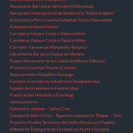
Aeropuerto Barrancas del Cobre (Chihuahua)
Aeropuerto Internacional de Santa Lucía “Felipe Ángeles”
Autopista La Pera-Cuautla
Autopista Toluca-Naucalpán
Autopista Urbana Oriente
Carreteras Oaxaca-Costa y Oaxaca-Istmo
Carreteras Oaxaca-Costa y Oaxaca-Istmo
Corredor transversal Manzanillo-Tampico
Libramiento Sur de la Ciudad de Morelia
Nuevo Aeropuerto de la Ciudad de México (México)
Proyecto Cuyutlán-Puerto (Colima)
Supercarretera Mazatlán-Durango
Contacto
Corredores industriales
Desaparecidos
Espejos de la resistencia
Feminicidios
Fracturación Hidráulica (Fracking)
Hidrocarburos
Gasoducto Jaltipan – Salina Cruz
Gasoducto Salina Cruz – Tapachula
Gasoducto Tuxpan – Tula
Proyecto Aceites Terciarios del Golfo (Veracruz y Puebla)
Sistema de Transporte de Gas Natural Norte-Noroeste