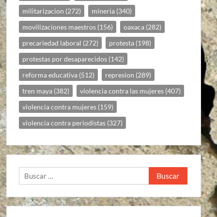
militarizacion
(272)
mineria
(340)
movilizaciones maestros
(156)
oaxaca
(282)
precariedad laboral
(272)
protesta
(198)
protestas por desaparecidos
(142)
reforma educativa
(512)
represion
(289)
tren maya
(382)
violencia contra las mujeres
(407)
violencia contra mujeres
(159)
violencia contra periodistas
(327)
Buscar: