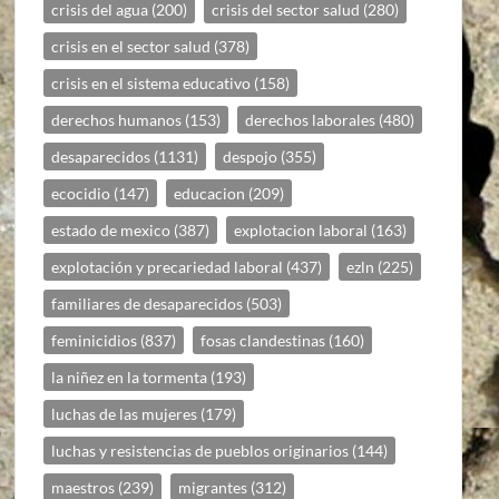
crisis del agua
(200)
crisis del sector salud
(280)
crisis en el sector salud
(378)
crisis en el sistema educativo
(158)
derechos humanos
(153)
derechos laborales
(480)
desaparecidos
(1131)
despojo
(355)
ecocidio
(147)
educacion
(209)
estado de mexico
(387)
explotacion laboral
(163)
explotación y precariedad laboral
(437)
ezln
(225)
familiares de desaparecidos
(503)
feminicidios
(837)
fosas clandestinas
(160)
la niñez en la tormenta
(193)
luchas de las mujeres
(179)
luchas y resistencias de pueblos originarios
(144)
maestros
(239)
migrantes
(312)