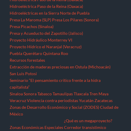
Hidroeléctrica Paso de la Reina (Oaxaca)
Hidroeléctricas en la Sierra Norte de Puebla
Presa La Maroma (SLP)
Presa Los Pilares (Sonora)
Presa Picachos (Sinaloa)
Presa y Acueducto del Zapotillo (Jalisco)
Proyecto Hidráulico Monterrey VI
Proyecto Hídrico el Naranjal (Veracruz)
Puebla
Querétaro
Quintana Roo
Recursos forestales
Extracción de maderas preciosas en Ostula (Michoacán)
San Luis Potosí
Seminario “El pensamiento crítico frente a la hidra
capitalista”
Sinaloa
Sonora
Tabasco
Tamaulipas
Tlaxcala
Tren Maya
Veracruz
Violencia contra periodistas
Yucatán
Zacatecas
Zonas de Desarrollo Económico y Social (ZODES) Ciudad de
México
¿Qué es un megaproyecto?
Zonas Económicas Especiales
Corredor transístimico