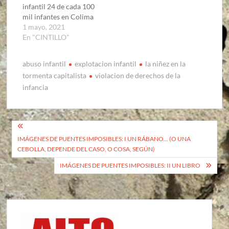
infantil 24 de cada 100
mil infantes en Colima
1 mayo, 2021
En "CINTILLO"
abuso infantil
explotacion infantil
la niñez en la
tormenta capitalista
violacion de derechos de la
infancia
Navegación
IMÁGENES DE PUENTES IMPOSIBLES: I UN RÁBANO… (O UNA
de
CEBOLLA, DEPENDE DEL CASO, O COSA, SEGÚN)
entradas
IMÁGENES DE PUENTES IMPOSIBLES: II UN LIBRO