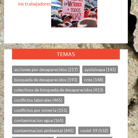
los trabajadores
TEMAS
acciones por desaparecidos
(217)
ayotzinapa
(145)
búsqueda de desaparecidos
(593)
cnte
(148)
colectivos de búsqueda de desaparecidos
(413)
conflictos laborales
(465)
conflictos por mineria
(151)
contaminacion agua
(165)
contaminacion ambiental
(445)
covid-19
(532)