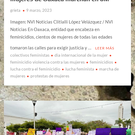
grieta
9 marzo, 2023
Imagen: NVI Noticias Clitlalli López Velázquez / NVI
Noticias En Oaxaca, entidad que encabeza en
feminicidios, cientos de mujeres de todas las edades
tomaron las calles para exigir justicia y …
LEER MÁS
colectivos feministas
dia internacional de la mujer
feminicidio violencia contra las mujeres
feminicidios
lucha contra el feminicidio
lucha feminista
marcha de
mujeres
protestas de mujeres