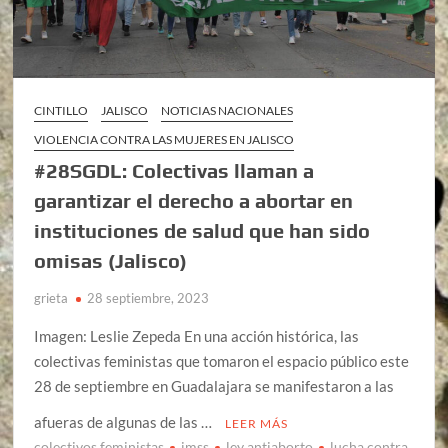
CINTILLO
JALISCO
NOTICIAS NACIONALES
VIOLENCIA CONTRA LAS MUJERES EN JALISCO
#28SGDL: Colectivas llaman a
garantizar el derecho a abortar en
instituciones de salud que han sido
omisas (Jalisco)
grieta
28 septiembre, 2023
Imagen: Leslie Zepeda En una acción histórica, las
colectivas feministas que tomaron el espacio público este
28 de septiembre en Guadalajara se manifestaron a las
afueras de algunas de las …
LEER MÁS
colectivos feministas
imss
ley antiaborto
lucha contra