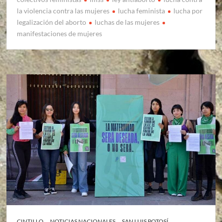
la violencia contra las mujeres
lucha feminista
lucha por
legalización del aborto
luchas de las mujeres
manifestaciones de mujeres
CINTILLO
NOTICIAS NACIONALES
SAN LUIS POTOSÍ