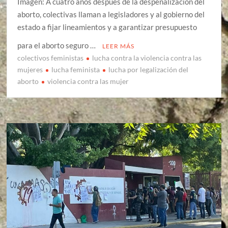
Imagen: A cuatro años después de la despenalización del
aborto, colectivas llaman a legisladores y al gobierno del
estado a fijar lineamientos y a garantizar presupuesto
para el aborto seguro …
LEER MÁS
colectivos feministas
lucha contra la violencia contra las
mujeres
lucha feminista
lucha por legalización del
aborto
violencia contra las mujer