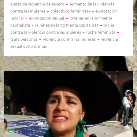
alerta de violencia de genero
aumento de la violencia
contra las mujeres
colectivos feministas
explotacion
laboral
explotacion sexual
jovenes en la tormenta
capitalista
la niñez en la tormenta capitalista
lucha
contra la violencia contra las mujeres
lucha feminista
trata personas
violencia contra las mujeres
violencia
sexual contra niñas