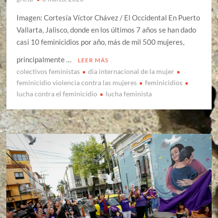
Imagen: Cortesía Víctor Chávez / El Occidental En Puerto
Vallarta, Jalisco, donde en los últimos 7 años se han dado
casi 10 feminicidios por año, más de mil 500 mujeres,
principalmente …
LEER MÁS
colectivos feministas
dia internacional de la mujer
feminicidio violencia contra las mujeres
feminicidios
lucha contra el feminicidio
lucha feminista