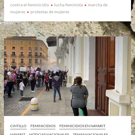
contra el feminicidio
lucha feminista
marcha de
mujeres
protestas de mujeres
CINTILLO
FEMINICIDIOS
FEMINICIDIOS EN NAYARIT
NAYARIT
NOTICIAS NACIONALES
TEMAS NACIONALES