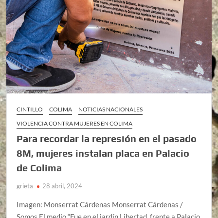
CINTILLO
COLIMA
NOTICIAS NACIONALES
VIOLENCIA CONTRA MUJERES EN COLIMA
Para recordar la represión en el pasado
8M, mujeres instalan placa en Palacio
de Colima
grieta
28 abril, 2024
Imagen: Monserrat Cárdenas Monserrat Cárdenas /
Somos El medio “Fue en el jardín Libertad, frente a Palacio