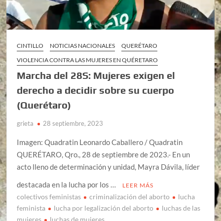
CINTILLO
NOTICIAS NACIONALES
QUERÉTARO
VIOLENCIA CONTRA LAS MUJERES EN QUÉRETARO
Marcha del 28S: Mujeres exigen el
derecho a decidir sobre su cuerpo
(Querétaro)
grieta
28 septiembre, 2023
Imagen: Quadratin Leonardo Caballero / Quadratin
QUERÉTARO, Qro., 28 de septiembre de 2023.- En un
acto lleno de determinación y unidad, Mayra Dávila, líder
destacada en la lucha por los …
LEER MÁS
colectivos feministas
criminalización del aborto
lucha
feminista
lucha por legalización del aborto
luchas de las
mujeres
luchas de mujeres