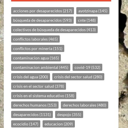
acciones por desaparecidos
(217)
ayotzinapa
(145)
búsqueda de desaparecidos
(593)
cnte
(148)
colectivos de búsqueda de desaparecidos
(413)
conflictos laborales
(465)
conflictos por mineria
(151)
contaminacion agua
(165)
contaminacion ambiental
(445)
covid-19
(532)
crisis del agua
(200)
crisis del sector salud
(280)
crisis en el sector salud
(378)
crisis en el sistema educativo
(158)
derechos humanos
(153)
derechos laborales
(480)
desaparecidos
(1131)
despojo
(355)
ecocidio
(147)
educacion
(209)