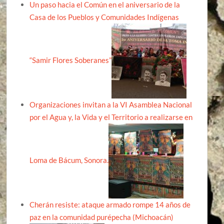
Un paso hacia el Común en el aniversario de la
Casa de los Pueblos y Comunidades Indígenas
“Samir Flores Soberanes”
Organizaciones invitan a la VI Asamblea Nacional
por el Agua y, la Vida y el Territorio a realizarse en
Loma de Bácum, Sonora.
Cherán resiste: ataque armado rompe 14 años de
paz en la comunidad purépecha (Michoacán)