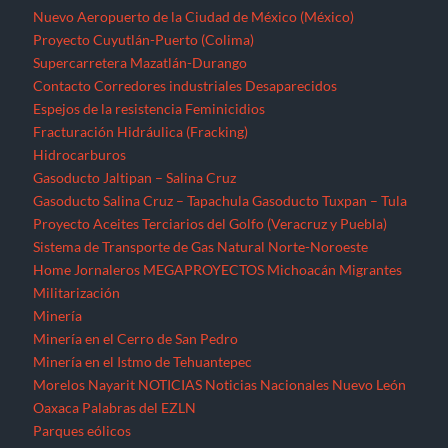
Nuevo Aeropuerto de la Ciudad de México (México)
Proyecto Cuyutlán-Puerto (Colima)
Supercarretera Mazatlán-Durango
Contacto
Corredores industriales
Desaparecidos
Espejos de la resistencia
Feminicidios
Fracturación Hidráulica (Fracking)
Hidrocarburos
Gasoducto Jaltipan – Salina Cruz
Gasoducto Salina Cruz – Tapachula
Gasoducto Tuxpan – Tula
Proyecto Aceites Terciarios del Golfo (Veracruz y Puebla)
Sistema de Transporte de Gas Natural Norte-Noroeste
Home
Jornaleros
MEGAPROYECTOS
Michoacán
Migrantes
Militarización
Minería
Minería en el Cerro de San Pedro
Minería en el Istmo de Tehuantepec
Morelos
Nayarit
NOTICIAS
Noticias Nacionales
Nuevo León
Oaxaca
Palabras del EZLN
Parques eólicos