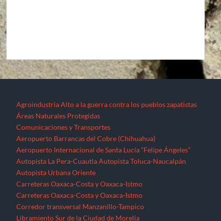
Agroindustria
Alto a la guerra contra los pueblos zapatistas
Áreas Naturales Protegidas
Comunicaciones y Transportes
Aeropuerto Barrancas del Cobre (Chihuahua)
Aeropuerto Internacional de Santa Lucía “Felipe Ángeles”
Autopista La Pera-Cuautla
Autopista Toluca-Naucalpán
Autopista Urbana Oriente
Carreteras Oaxaca-Costa y Oaxaca-Istmo
Carreteras Oaxaca-Costa y Oaxaca-Istmo
Corredor transversal Manzanillo-Tampico
Libramiento Sur de la Ciudad de Morelia