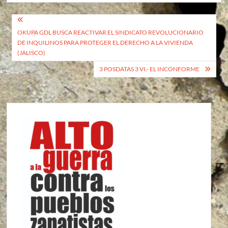
Navegación
OKUPA GDL BUSCA REACTIVAR EL SINDICATO REVOLUCIONARIO
de
DE INQUILINOS PARA PROTEGER EL DERECHO A LA VIVIENDA
entradas
(JALISCO)
3 POSDATAS 3 VI.- EL INCONFORME