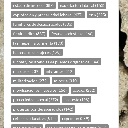
estado de mexico
(387)
explotacion laboral
(163)
explotación y precariedad laboral
(437)
ezln
(225)
familiares de desaparecidos
(503)
feminicidios
(837)
fosas clandestinas
(160)
la niñez en la tormenta
(193)
luchas de las mujeres
(179)
luchas y resistencias de pueblos originarios
(144)
maestros
(239)
migrantes
(312)
militarizacion
(272)
mineria
(340)
movilizaciones maestros
(156)
oaxaca
(282)
precariedad laboral
(272)
protesta
(198)
protestas por desaparecidos
(142)
reforma educativa
(512)
represion
(289)
tren maya
(382)
violencia contra las mujeres
(407)