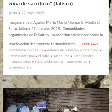
zona de sacrificio” (Jalisco)
grieta
27 mayo, 2025
Imagen: Shiebi Aguilar Mario Marlo / Somos El Medio El
Salto, Jalisco, 27 de mayo 2025.- Comunidades
organizadas de El Salto y Juanacatlán advirtieron sobre la
reactivación del proyecto termoeléctrico …
LEER MÁS
contaminación de ríos
defensa de la tierra y el territorio
defensa del agua
el salto
gasoducto
lucha contra
megapoyectos
resistencia contra megaproyectos
termoelectrica