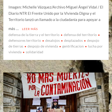
Imagen: Michelle Vázquez/Archivo Miguel Ángel Vidal / El
Diario NTR El Frente Unido por la Vivienda Digna y el
Territorio lanzó un llamado a la ciudadanía para apoyar a
más …
LEER MÁS
defensa de la tierra y el territorio
defensa del territorio
defensores territorio
desalojos
desplazados
despojo
de tierras
despojo de vivienda
gentrificacion
lucha por
vivienda
solidaridad