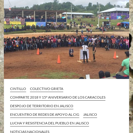
CINTILLO
COLECTIVO GRIETA
COMPARTE 2018 Y 15º ANIVERSARIO DE LOS CARACOLES
DESPOJO DE TERRITORIO EN JALISCO
ENCUENTRO DE REDES DE APOYO AL CIG
JALISCO
LUCHA Y RESISTENCIA DEL PUEBLO EN JALISCO
NOTICIAS NACIONALES