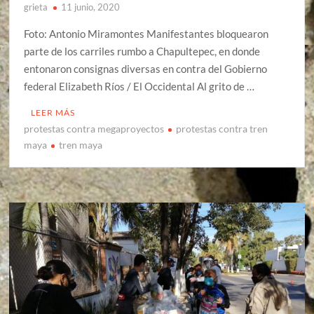
grieta
11 junio, 2020
Foto: Antonio Miramontes Manifestantes bloquearon
parte de los carriles rumbo a Chapultepec, en donde
entonaron consignas diversas en contra del Gobierno
federal Elizabeth Ríos / El Occidental Al grito de …
LEER MÁS
protestas contra megaproyectos
protestas contra tren
maya
tren maya