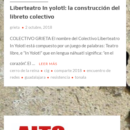
Liberteatro In yolotl: la construcción del
libreto colectivo
grieta
2 octubre, 2018
COLECTIVO GRIETA El nombre del Colectivo Liberteatro
In Yolotl está compuesto por un juego de palabras: Teatro
libre, e “In Yolotl” que en lengua náhuatl significa: “en el
corazón”. El …
LEER MÁS
cerro de la reina
cig
comparte 2018
encuentro de
redes
guadalajara
resistencia
tonala