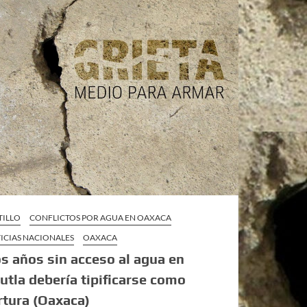
TILLO
CONFLICTOS POR AGUA EN OAXACA
ICIAS NACIONALES
OAXACA
s años sin acceso al agua en
utla debería tipificarse como
rtura (Oaxaca)