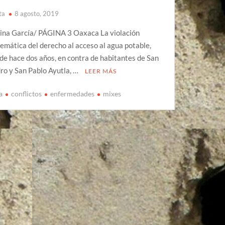
ta
8 agosto, 2019
ina García/ PÁGINA 3 Oaxaca La violación
temática del derecho al acceso al agua potable,
de hace dos años, en contra de habitantes de San
ro y San Pablo Ayutla, …
LEER MÁS
a
conflictos
enfermedades
mixes