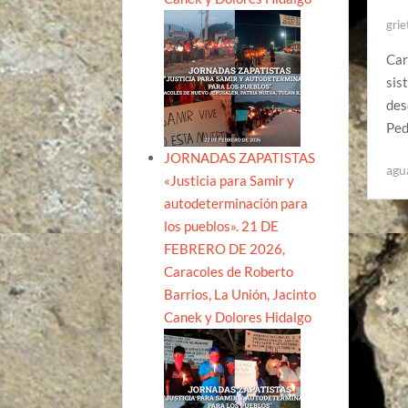
grie
Car
sis
des
Ped
JORNADAS ZAPATISTAS
agu
«Justicia para Samir y
autodeterminación para
los pueblos». 21 DE
FEBRERO DE 2026,
Caracoles de Roberto
Barrios, La Unión, Jacinto
Canek y Dolores Hidalgo