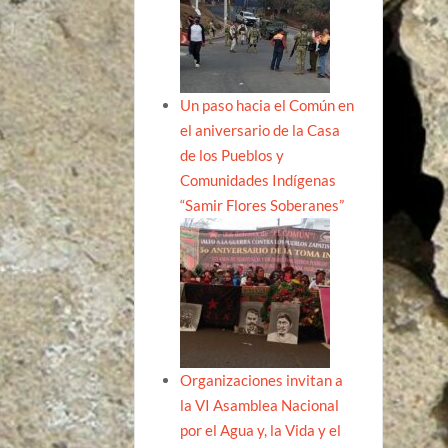
Un paso hacia el Común en
el aniversario de la Casa
de los Pueblos y
Comunidades Indígenas
“Samir Flores Soberanes”
Organizaciones invitan a
la VI Asamblea Nacional
por el Agua y, la Vida y el