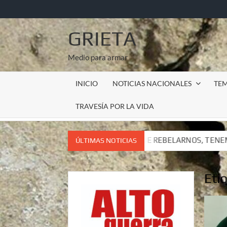
Saltar
al
contenido
GRIETA
Medio para armar
INICIO
NOTICIAS NACIONALES
TE
TRAVESÍA POR LA VIDA
EMOS QUE REBELARNOS, TENEMOS QUE VIVIR. CARTA DEL SUB
ÚLTIMAS NOTICIAS
EMOS QUE REBELARNOS, TENEMOS QUE VIVIR. CARTA DEL SUB
Eti