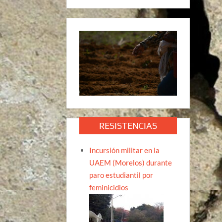
RESISTENCIAS
Incursión militar en la
UAEM (Morelos) durante
paro estudiantil por
feminicidios