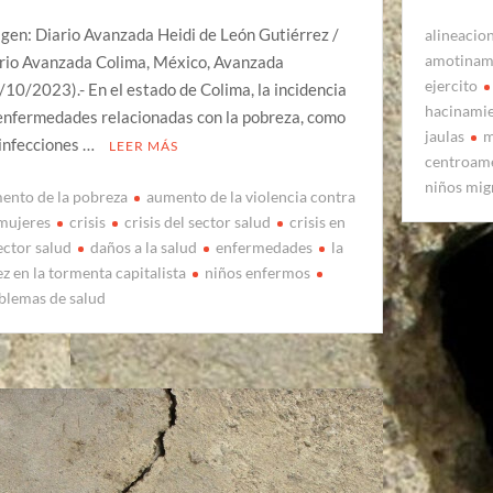
gen: Diario Avanzada Heidi de León Gutiérrez /
alineacio
amotinam
rio Avanzada Colima, México, Avanzada
ejercito
/10/2023).- En el estado de Colima, la incidencia
hacinami
enfermedades relacionadas con la pobreza, como
jaulas
m
 infecciones …
LEER MÁS
centroam
niños mig
ento de la pobreza
aumento de la violencia contra
 mujeres
crisis
crisis del sector salud
crisis en
ector salud
daños a la salud
enfermedades
la
ez en la tormenta capitalista
niños enfermos
blemas de salud