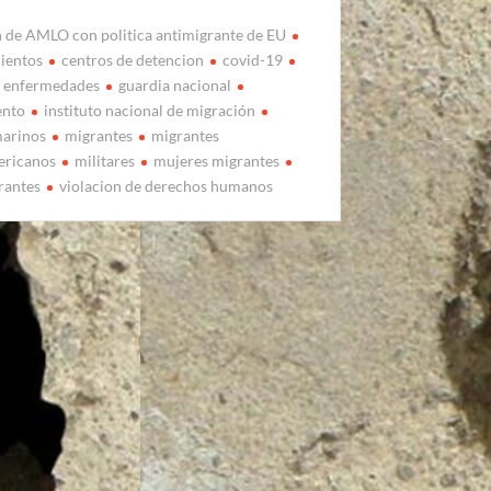
n de AMLO con politica antimigrante de EU
ientos
centros de detencion
covid-19
enfermedades
guardia nacional
ento
instituto nacional de migración
arinos
migrantes
migrantes
ericanos
militares
mujeres migrantes
rantes
violacion de derechos humanos