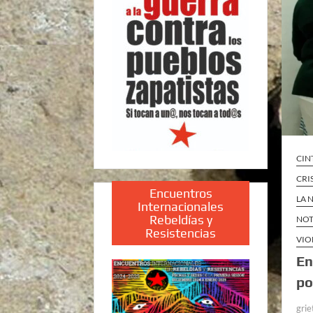
CIN
CRI
Encuentros
LA 
Internacionales
Rebeldías y
NOT
Resistencias
VIO
En
po
grie