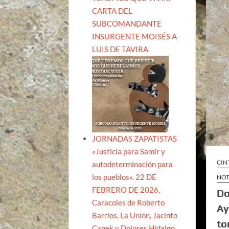
CARTA DEL
SUBCOMANDANTE
INSURGENTE MOISÉS A
LUIS DE TAVIRA
JORNADAS ZAPATISTAS
«Justicia para Samir y
CIN
autodeterminación para
los pueblos». 22 DE
NOT
FEBRERO DE 2026,
Do
Caracoles de Roberto
Ay
Barrios, La Unión, Jacinto
to
Canek y Dolores Hidalgo