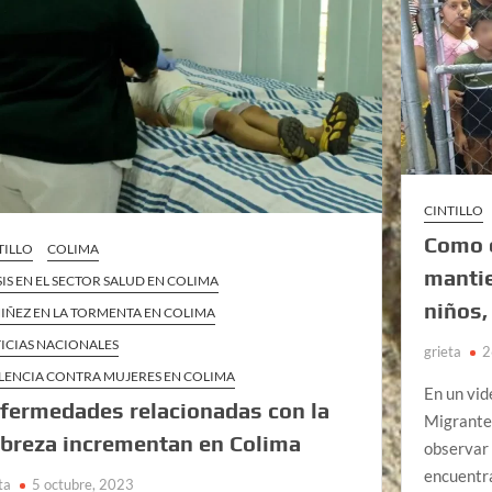
CINTILLO
Como 
TILLO
COLIMA
mantie
SIS EN EL SECTOR SALUD EN COLIMA
niños,
NIÑEZ EN LA TORMENTA EN COLIMA
ICIAS NACIONALES
grieta
2
LENCIA CONTRA MUJERES EN COLIMA
En un vid
fermedades relacionadas con la
Migrante
breza incrementan en Colima
observar 
encuentr
ta
5 octubre, 2023