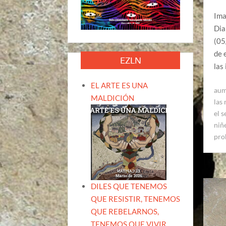
Ima
Dia
(05
de 
EZLN
las
EL ARTE ES UNA
aum
MALDICIÓN
las
el s
niñ
pro
DILES QUE TENEMOS
QUE RESISTIR, TENEMOS
QUE REBELARNOS,
TENEMOS QUE VIVIR.