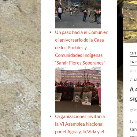
Un paso hacia el Común en
el aniversario de la Casa
de los Pueblos y
CIN
Comunidades Indígenas
CRI
“Samir Flores Soberanes”
DEF
GU
A 
si
grie
Organizaciones invitan a
La 
la VI Asamblea Nacional
san
por el Agua y, la Vida y el
con