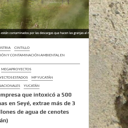
STRIA
CINTILLO
IÓN Y CONTAMINACIÓN AMBIENTAL EN
MEGAPROYECTOS
ECTOS ESTADOS
MP YUCATÁN
 NACIONALES
YUCATÁN
empresa que intoxicó a 500
as en Seyé, extrae más de 3
llones de agua de cenotes
án)