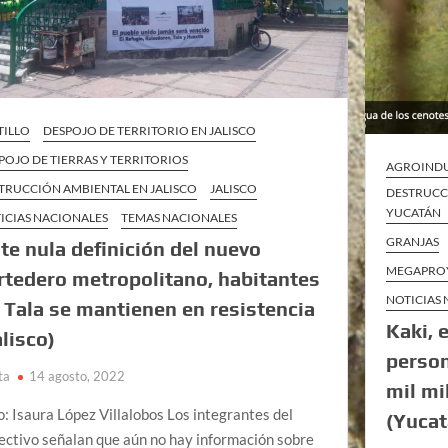
TILLO
DESPOJO DE TERRITORIO EN JALISCO
POJO DE TIERRAS Y TERRITORIOS
AGROINDU
TRUCCIÓN AMBIENTAL EN JALISCO
JALISCO
DESTRUCC
YUCATÁN
ICIAS NACIONALES
TEMAS NACIONALES
GRANJAS
te nula definición del nuevo
MEGAPROY
rtedero metropolitano, habitantes
NOTICIAS
 Tala se mantienen en resistencia
Kaki, 
alisco)
person
ta
14 agosto, 2022
mil mi
o: Isaura López Villalobos Los integrantes del
(Yucat
ectivo señalan que aún no hay información sobre