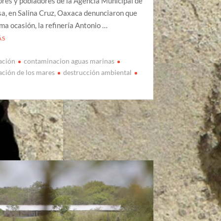
res y pobladores de la Agencia Municipal de
a, en Salina Cruz, Oaxaca denunciaron que
ma ocasión, la refinería Antonio …
ÁS
ación
contaminacion aguas marinas
ción de los mares
destrucción ambiental