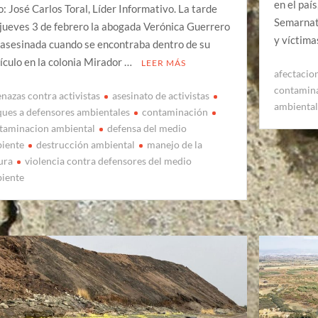
en el paí
o: José Carlos Toral, Líder Informativo. La tarde
Semarnat
 jueves 3 de febrero la abogada Verónica Guerrero
y víctim
 asesinada cuando se encontraba dentro de su
ículo en la colonia Mirador …
LEER MÁS
afectacio
contamin
nazas contra activistas
asesinato de activistas
ambienta
ques a defensores ambientales
contaminación
taminacion ambiental
defensa del medio
iente
destrucción ambiental
manejo de la
ura
violencia contra defensores del medio
iente