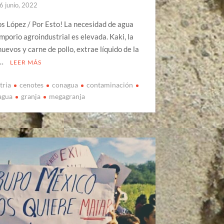
6 junio, 2022
os López / Por Esto! La necesidad de agua
mporio agroindustrial es elevada. Kaki, la
huevos y carne de pollo, extrae líquido de la
 …
LEER MÁS
tria
cenotes
conagua
contaminación
 agua
granja
megagranja