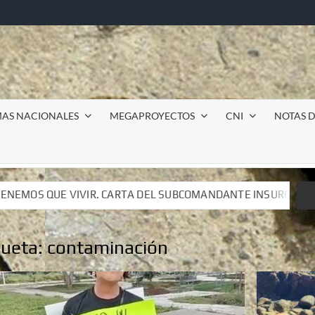
MAS NACIONALES
MEGAPROYECTOS
CNI
NOTAS D
L SUBCOMANDANTE INSURGENTE MOISÉS A LUIS DE TAVIRA
L SUBCOMANDANTE INSURGENTE MOISÉS A LUIS DE TAVIRA
queta:
contaminación