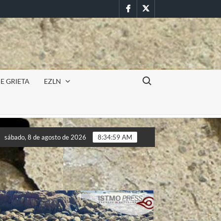
Facebook
Twitter
Buscar:
E GRIETA
EZLN
Incursión militar en la UAEM (Morelos) durante paro estudia
sábado, 8 de agosto de 2026
8:35:02 AM
Incursión militar en la UAEM (Morelos) durante paro estudia