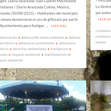
– Pescado
gen: Diario Avanzada Juan Gabriel Moctezuma
La Ventos
tellanos / Diario Avanzada Colima, México,
por enési
nzada (30/08/2025).– Habitantes del municipio
Comala denunciaron el uso de glifosato por parte
LEER M
 Ayuntamiento para fumigar …
LEER MÁS
contamin
contamina
taminación
defensa del medio ambiente
defensa
pemex
territorio
defensores ambientales
defensores
itorio
derechos ambientales
fumigacion
fosato
impacto ambiental
manifestacion de
acto ambiental