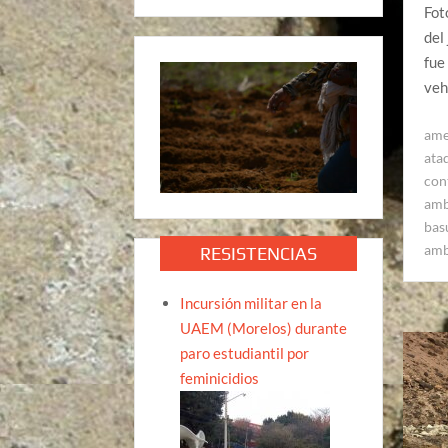
Fot
del
fue
veh
ame
ata
con
amb
bas
amb
RESISTENCIAS
Incursión militar en la
UAEM (Morelos) durante
paro estudiantil por
feminicidios