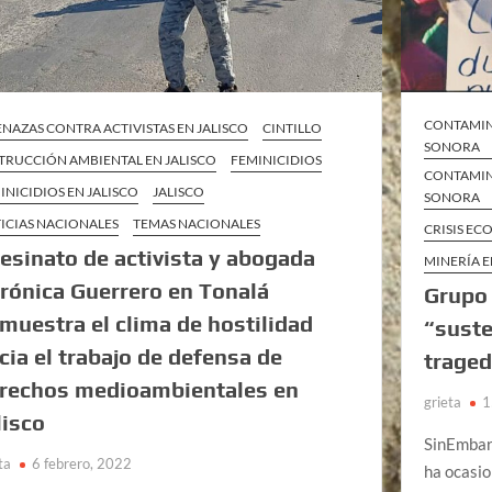
CONTAMIN
NAZAS CONTRA ACTIVISTAS EN JALISCO
CINTILLO
SONORA
TRUCCIÓN AMBIENTAL EN JALISCO
FEMINICIDIOS
CONTAMIN
INICIDIOS EN JALISCO
JALISCO
SONORA
ICIAS NACIONALES
TEMAS NACIONALES
CRISIS EC
esinato de activista y abogada
MINERÍA 
rónica Guerrero en Tonalá
Grupo 
muestra el clima de hostilidad
“suste
cia el trabajo de defensa de
traged
rechos medioambientales en
grieta
1
lisco
SinEmbar
ta
6 febrero, 2022
ha ocasi