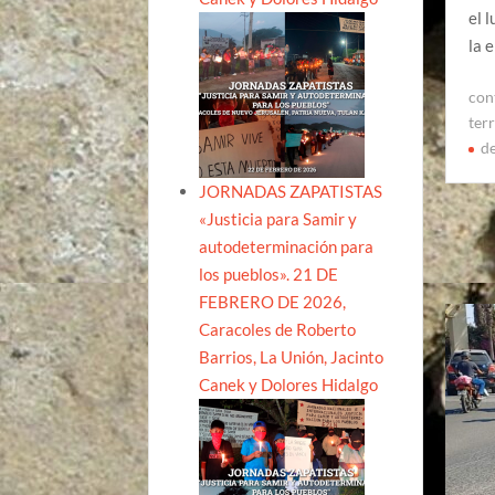
el 
la 
con
terr
d
JORNADAS ZAPATISTAS
«Justicia para Samir y
autodeterminación para
los pueblos». 21 DE
FEBRERO DE 2026,
Caracoles de Roberto
Barrios, La Unión, Jacinto
Canek y Dolores Hidalgo