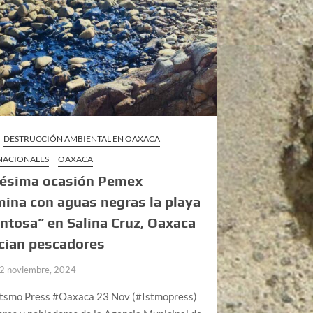
DESTRUCCIÓN AMBIENTAL EN OAXACA
 NACIONALES
OAXACA
nésima ocasión Pemex
ina con aguas negras la playa
ntosa” en Salina Cruz, Oaxaca
cian pescadores
2 noviembre, 2024
Itsmo Press #Oaxaca 23 Nov (#Istmopress)