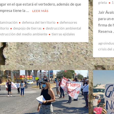
grieta
1
lugar en el que estará el vertedero, además de que
empresa tiene la …
LEER MÁS
Jair Ával
para un e
taminación
defensa del territorio
defensores
firma de 
itorio
despojo de tierras
destrucción ambiental
Reserva
estrucción del medio ambiente
tierras ejidales
agroindus
crisis del