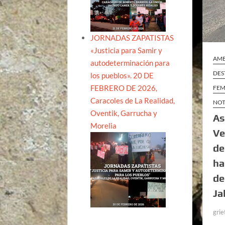
JORNADAS ZAPATISTAS
«Justicia para Samir y
AME
autodeterminación para
DES
los pueblos». 20 DE
FEBRERO DE 2026,
FEM
Caracoles de La Realidad,
NOT
Oventik, Garrucha y
As
Morelia
Ve
de
ha
de
Ja
grie