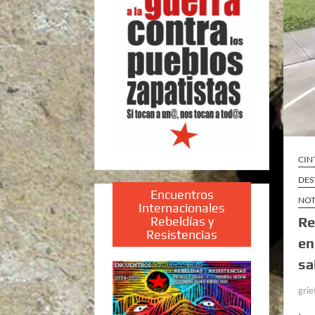
CIN
DES
Encuentros
NOT
Internacionales
Rebeldías y
Re
Resistencias
en
sa
grie