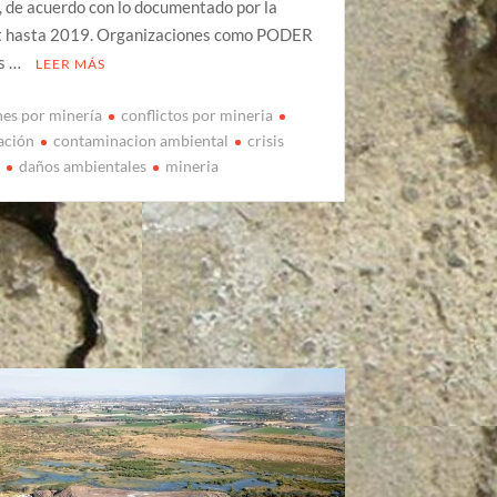
s, de acuerdo con lo documentado por la
 hasta 2019. Organizaciones como PODER
as …
LEER MÁS
nes por minería
conflictos por mineria
ación
contaminacion ambiental
crisis
l
daños ambientales
mineria