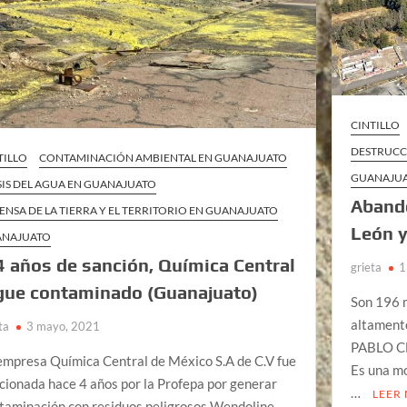
CINTILLO
DESTRUCC
TILLO
CONTAMINACIÓN AMBIENTAL EN GUANAJUATO
GUANAJU
SIS DEL AGUA EN GUANAJUATO
Aband
ENSA DE LA TIERRA Y EL TERRITORIO EN GUANAJUATO
León y
ANAJUATO
4 años de sanción, Química Central
grieta
1
gue contaminado (Guanajuato)
Son 196 
altamente
ta
3 mayo, 2021
PABLO CÉ
empresa Química Central de México S.A de C.V fue
Es una mo
cionada hace 4 años por la Profepa por generar
…
LEER
taminación con residuos peligrosos Wendoline