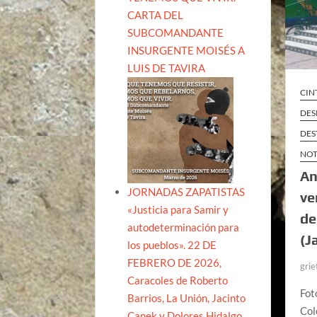
CARTA DEL
SUBCOMANDANTE
INSURGENTE MOISÉS A
LUIS DE TAVIRA
CIN
DES
DES
NOT
An
JORNADAS ZAPATISTAS
ve
«Justicia para Samir y
de
autodeterminación para
(J
los pueblos». 22 DE
FEBRERO DE 2026,
grie
Caracoles de Roberto
Fot
Barrios, La Unión, Jacinto
Col
Canek y Dolores Hidalgo