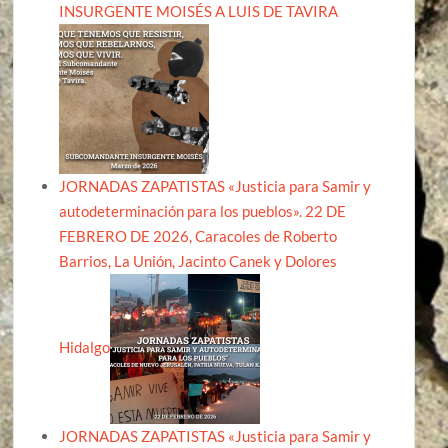
INSURGENTE MOISÉS A LUIS DE TAVIRA
JORNADAS ZAPATISTAS «Justicia para Samir y
autodeterminación para los pueblos». 22 DE
FEBRERO DE 2026, Caracoles de Roberto
Barrios, La Unión, Jacinto Canek y Dolores
Hidalgo
JORNADAS ZAPATISTAS «Justicia para Samir y