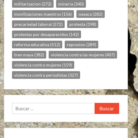
militarizacion
(272)
mineria
(340)
movilizaciones maestros
(156)
oaxaca
(282)
precariedad laboral
(272)
protesta
(198)
protestas por desaparecidos
(142)
reforma educativa
(512)
represion
(289)
tren maya
(382)
violencia contra las mujeres
(407)
violencia contra mujeres
(159)
violencia contra periodistas
(327)
Buscar: