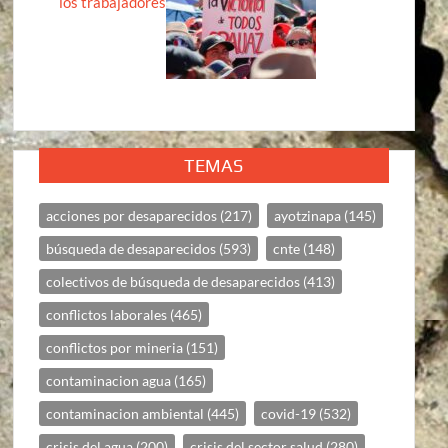
los trabajadores
TEMAS
acciones por desaparecidos
(217)
ayotzinapa
(145)
búsqueda de desaparecidos
(593)
cnte
(148)
colectivos de búsqueda de desaparecidos
(413)
conflictos laborales
(465)
conflictos por mineria
(151)
contaminacion agua
(165)
contaminacion ambiental
(445)
covid-19
(532)
crisis del agua
(200)
crisis del sector salud
(280)