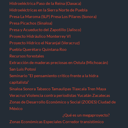
Hidroeléctrica Paso de la Reina (Oaxaca)
Hidroeléctricas en la Sierra Norte de Puebla
Presa La Maroma (SLP)
Presa Los Pilares (Sonora)
Presa Picachos (Sinaloa)
Presa y Acueducto del Zapotillo (Jalisco)
Proyecto Hidráulico Monterrey VI
Proyecto Hídrico el Naranjal (Veracruz)
Puebla
Querétaro
Quintana Roo
Recursos forestales
Extracción de maderas preciosas en Ostula (Michoacán)
San Luis Potosí
Seminario “El pensamiento crítico frente a la hidra
capitalista”
Sinaloa
Sonora
Tabasco
Tamaulipas
Tlaxcala
Tren Maya
Veracruz
Violencia contra periodistas
Yucatán
Zacatecas
Zonas de Desarrollo Económico y Social (ZODES) Ciudad de
México
¿Qué es un megaproyecto?
Zonas Económicas Especiales
Corredor transístimico