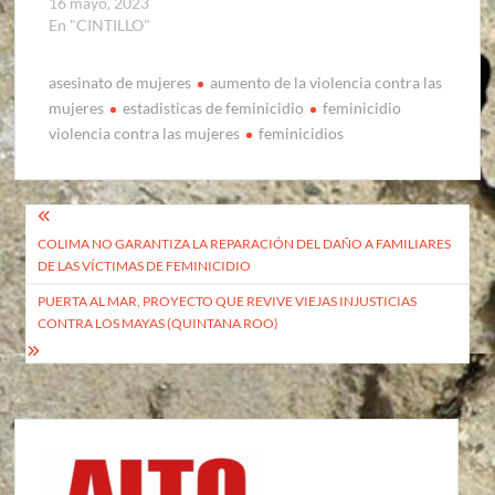
16 mayo, 2023
En "CINTILLO"
asesinato de mujeres
aumento de la violencia contra las
mujeres
estadisticas de feminicidio
feminicidio
violencia contra las mujeres
feminicidios
Navegación
COLIMA NO GARANTIZA LA REPARACIÓN DEL DAÑO A FAMILIARES
de
DE LAS VÍCTIMAS DE FEMINICIDIO
entradas
PUERTA AL MAR, PROYECTO QUE REVIVE VIEJAS INJUSTICIAS
CONTRA LOS MAYAS (QUINTANA ROO)