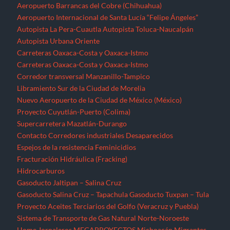
Aeropuerto Barrancas del Cobre (Chihuahua)
Aeropuerto Internacional de Santa Lucía “Felipe Ángeles”
Autopista La Pera-Cuautla
Autopista Toluca-Naucalpán
Autopista Urbana Oriente
Carreteras Oaxaca-Costa y Oaxaca-Istmo
Carreteras Oaxaca-Costa y Oaxaca-Istmo
Corredor transversal Manzanillo-Tampico
Libramiento Sur de la Ciudad de Morelia
Nuevo Aeropuerto de la Ciudad de México (México)
Proyecto Cuyutlán-Puerto (Colima)
Supercarretera Mazatlán-Durango
Contacto
Corredores industriales
Desaparecidos
Espejos de la resistencia
Feminicidios
Fracturación Hidráulica (Fracking)
Hidrocarburos
Gasoducto Jaltipan – Salina Cruz
Gasoducto Salina Cruz – Tapachula
Gasoducto Tuxpan – Tula
Proyecto Aceites Terciarios del Golfo (Veracruz y Puebla)
Sistema de Transporte de Gas Natural Norte-Noroeste
Home
Jornaleros
MEGAPROYECTOS
Michoacán
Migrantes