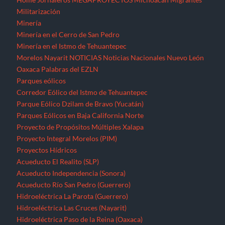
Militarización
Minería
Minería en el Cerro de San Pedro
Minería en el Istmo de Tehuantepec
Morelos
Nayarit
NOTICIAS
Noticias Nacionales
Nuevo León
Oaxaca
Palabras del EZLN
Parques eólicos
Corredor Eólico del Istmo de Tehuantepec
Parque Eólico Dzilam de Bravo (Yucatán)
Parques Eólicos en Baja California Norte
Proyecto de Propósitos Múltiples Xalapa
Proyecto Integral Morelos (PIM)
Proyectos Hídricos
Acueducto El Realito (SLP)
Acueducto Independencia (Sonora)
Acueducto Río San Pedro (Guerrero)
Hidroeléctrica La Parota (Guerrero)
Hidroeléctrica Las Cruces (Nayarit)
Hidroeléctrica Paso de la Reina (Oaxaca)