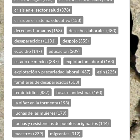
crisis en el sector salud
(378)
crisis en el sistema educativo
(158)
derechos humanos
(153)
derechos laborales
(480)
desaparecidos
(1131)
despojo
(355)
ecocidio
(147)
educacion
(209)
estado de mexico
(387)
explotacion laboral
(163)
explotación y precariedad laboral
(437)
ezln
(225)
familiares de desaparecidos
(503)
feminicidios
(837)
fosas clandestinas
(160)
la niñez en la tormenta
(193)
luchas de las mujeres
(179)
luchas y resistencias de pueblos originarios
(144)
maestros
(239)
migrantes
(312)