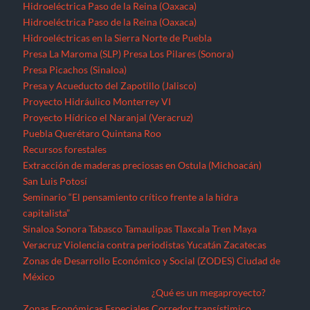
Hidroeléctrica Paso de la Reina (Oaxaca)
Hidroeléctrica Paso de la Reina (Oaxaca)
Hidroeléctricas en la Sierra Norte de Puebla
Presa La Maroma (SLP)
Presa Los Pilares (Sonora)
Presa Picachos (Sinaloa)
Presa y Acueducto del Zapotillo (Jalisco)
Proyecto Hidráulico Monterrey VI
Proyecto Hídrico el Naranjal (Veracruz)
Puebla
Querétaro
Quintana Roo
Recursos forestales
Extracción de maderas preciosas en Ostula (Michoacán)
San Luis Potosí
Seminario “El pensamiento crítico frente a la hidra
capitalista”
Sinaloa
Sonora
Tabasco
Tamaulipas
Tlaxcala
Tren Maya
Veracruz
Violencia contra periodistas
Yucatán
Zacatecas
Zonas de Desarrollo Económico y Social (ZODES) Ciudad de
México
¿Qué es un megaproyecto?
Zonas Económicas Especiales
Corredor transístimico