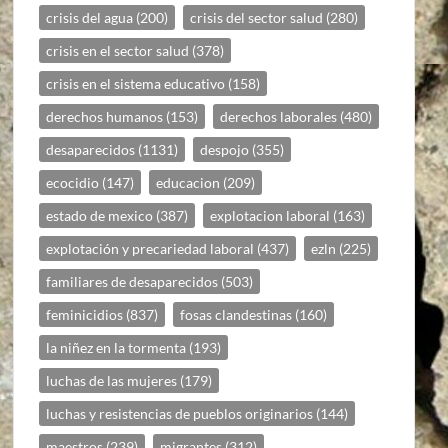
crisis del agua
(200)
crisis del sector salud
(280)
crisis en el sector salud
(378)
crisis en el sistema educativo
(158)
derechos humanos
(153)
derechos laborales
(480)
desaparecidos
(1131)
despojo
(355)
ecocidio
(147)
educacion
(209)
estado de mexico
(387)
explotacion laboral
(163)
explotación y precariedad laboral
(437)
ezln
(225)
familiares de desaparecidos
(503)
feminicidios
(837)
fosas clandestinas
(160)
la niñez en la tormenta
(193)
luchas de las mujeres
(179)
luchas y resistencias de pueblos originarios
(144)
maestros
(239)
migrantes
(312)