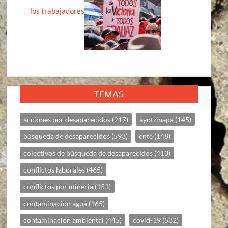
los trabajadores
TEMAS
acciones por desaparecidos
(217)
ayotzinapa
(145)
búsqueda de desaparecidos
(593)
cnte
(148)
colectivos de búsqueda de desaparecidos
(413)
conflictos laborales
(465)
conflictos por mineria
(151)
contaminacion agua
(165)
contaminacion ambiental
(445)
covid-19
(532)