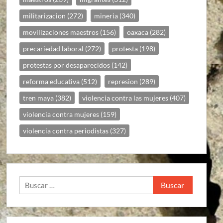
militarizacion
(272)
mineria
(340)
movilizaciones maestros
(156)
oaxaca
(282)
precariedad laboral
(272)
protesta
(198)
protestas por desaparecidos
(142)
reforma educativa
(512)
represion
(289)
tren maya
(382)
violencia contra las mujeres
(407)
violencia contra mujeres
(159)
violencia contra periodistas
(327)
Buscar: