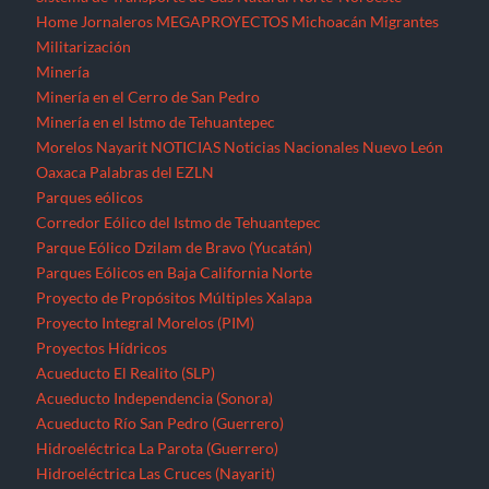
Home
Jornaleros
MEGAPROYECTOS
Michoacán
Migrantes
Militarización
Minería
Minería en el Cerro de San Pedro
Minería en el Istmo de Tehuantepec
Morelos
Nayarit
NOTICIAS
Noticias Nacionales
Nuevo León
Oaxaca
Palabras del EZLN
Parques eólicos
Corredor Eólico del Istmo de Tehuantepec
Parque Eólico Dzilam de Bravo (Yucatán)
Parques Eólicos en Baja California Norte
Proyecto de Propósitos Múltiples Xalapa
Proyecto Integral Morelos (PIM)
Proyectos Hídricos
Acueducto El Realito (SLP)
Acueducto Independencia (Sonora)
Acueducto Río San Pedro (Guerrero)
Hidroeléctrica La Parota (Guerrero)
Hidroeléctrica Las Cruces (Nayarit)