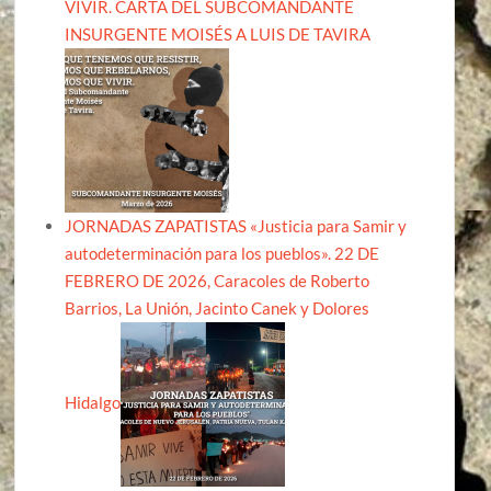
VIVIR. CARTA DEL SUBCOMANDANTE
INSURGENTE MOISÉS A LUIS DE TAVIRA
JORNADAS ZAPATISTAS «Justicia para Samir y
autodeterminación para los pueblos». 22 DE
FEBRERO DE 2026, Caracoles de Roberto
Barrios, La Unión, Jacinto Canek y Dolores
Hidalgo