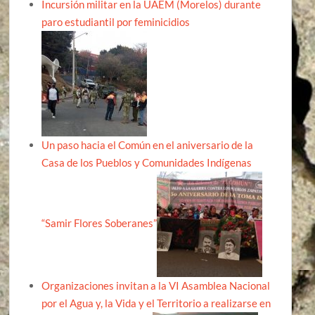
Incursión militar en la UAEM (Morelos) durante
paro estudiantil por feminicidios
Un paso hacia el Común en el aniversario de la
Casa de los Pueblos y Comunidades Indígenas
“Samir Flores Soberanes”
Organizaciones invitan a la VI Asamblea Nacional
por el Agua y, la Vida y el Territorio a realizarse en