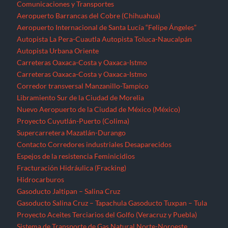
Comunicaciones y Transportes
Aeropuerto Barrancas del Cobre (Chihuahua)
Aeropuerto Internacional de Santa Lucía “Felipe Ángeles”
Autopista La Pera-Cuautla
Autopista Toluca-Naucalpán
Autopista Urbana Oriente
Carreteras Oaxaca-Costa y Oaxaca-Istmo
Carreteras Oaxaca-Costa y Oaxaca-Istmo
Corredor transversal Manzanillo-Tampico
Libramiento Sur de la Ciudad de Morelia
Nuevo Aeropuerto de la Ciudad de México (México)
Proyecto Cuyutlán-Puerto (Colima)
Supercarretera Mazatlán-Durango
Contacto
Corredores industriales
Desaparecidos
Espejos de la resistencia
Feminicidios
Fracturación Hidráulica (Fracking)
Hidrocarburos
Gasoducto Jaltipan – Salina Cruz
Gasoducto Salina Cruz – Tapachula
Gasoducto Tuxpan – Tula
Proyecto Aceites Terciarios del Golfo (Veracruz y Puebla)
Sistema de Transporte de Gas Natural Norte-Noroeste