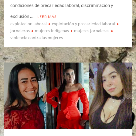
condiciones de precariedad laboral, discriminación y
exclusión …
LEER MÁS
explotacion laboral
explotación y precariedad laboral
jornaleros
mujeres indígenas
mujeres jornaleras
violencia contra las mujeres