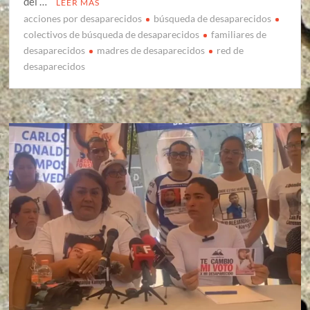
del …
LEER MÁS
acciones por desaparecidos
búsqueda de desaparecidos
colectivos de búsqueda de desaparecidos
familiares de
desaparecidos
madres de desaparecidos
red de
desaparecidos