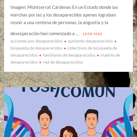
Imagen: Montserrat Cárdenas En un Estado donde las
marchas por las y los desaparecidos apenas lograban
reunir a una centena de personas, la angustia y la
desesperación han comenzado a …
LEER MÁS
acciones por desaparecidos
aumento desaparecidos
búsqueda de desaparecidos
colectivos de búsqueda de
desaparecidos
familiares de desaparecidos
madres de
desaparecidos
red de desaparecidos