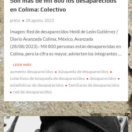
Son más de mil 800 los desaparecidos
en Colima: Colectivo
grieta
28 agosto, 2023
Imagen: Red de desaparecidos Heidi de León Gutiérrez /
Diario Avanzada Colima, México, Avanzada
(28/08/2023).- Mil 800 personas están desaparecidas en
Colima, pero la cifra es mayor, advierten los integrantes …
LEER MÁS
aumento desaparecidos
búsqueda de desaparecidos
colectivos de búsqueda de desaparecidos
desaparecidos
estadísticas de desaparecidos
familiares de desaparecidos
red de desaparecidos