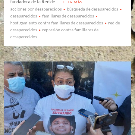
fundadora de la Red de …
LEER MÁS
acciones por desaparecidos
búsqueda de desaparecidos
desaparecidos
familiares de desaparecidos
hostigamiento contra familiares de desaparecidos
red de
desaparecidos
represión contra familiares de
desaparecidos